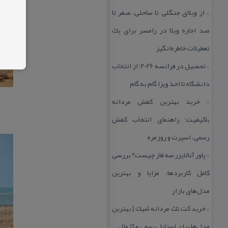
از ویلای جنگلی تا ساحلی، صفر تا
::
صد اجاره ویلا در رامسر برای یك
تعطیلات خاطره‌انگیز
تحصیل در فرانسه 2026؛ از انتخاب
::
دانشگاه تا اخذ ویزا گام به گام
خرید بهترین كفش مردانه
::
باكیفیت؛ راهنمای انتخاب كفش
رسمی، اسپرت و روزمره
پاور آنالایزر سه فاز چیست؟ بررسی
::
كامل كاربردها، مزایا و بهترین
مدل‌های بازار
خرید كت تك مردانه شیك | بهترین
::
مدل‌ها برای استایل رسمی و كژوال