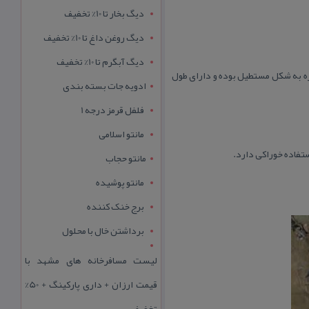
دیگ بخار تا 10% تخفیف
دیگ روغن داغ تا 10% تخفیف
دیگ آبگرم تا 10% تخفیف
دارد و فاصله آن تا بردخون حدود ۱۳ كیلومتر است. این جزیره به شكل مستطیل بوده و دارای طول
ادویه جات بسته بندی
فلفل قرمز درجه 1
مانتو اسلامی
ستفاده خوراكی دارد.
مانتو حجاب
مانتو پوشیده
برج خنک کننده
برداشتن خال با محلول
لیست مسافرخانه های مشهد با
قیمت ارزان + داری پارکینگ + 50%
تخفیف