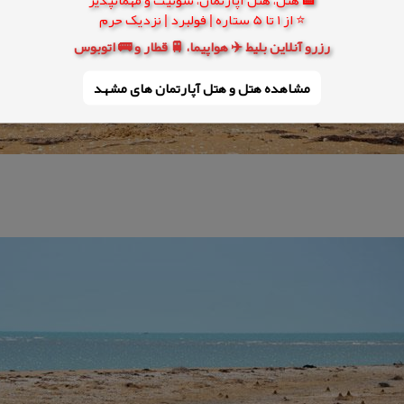
⭐ از 1 تا 5 ستاره | فولبرد | نزدیک حرم
رزرو آنلاین بلیط ✈️ هواپیما، 🚆 قطار و 🚌 اتوبوس
مشاهده هتل و هتل‌ آپارتمان های مشهد