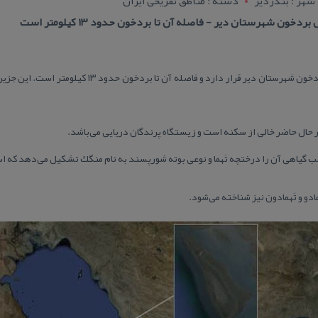
شهر : بندردير
دسته : مناطق تفریحی ایران
ن شهرستان دیر - فاصله آن تا بردخون حدود ۱۳ كیلومتر است
این جزیره در مجاورت سواحل بخش بردخون شهرستان دیر قرار 
ر حال حاضر خالی از سكنه است و زیستگاه پرندگان دریایی می‌باشد.
لب گیاهی آن را درختچه تَهما و نوعی بوته شورپسند به نام منگك تشكیل می‌دهد كه ا
ادو و تَهمادون نیز شناخته می‌شود.