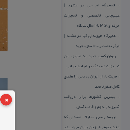
تعمیرگاه ام جی در مشهد |
::
عیب‌یابی تخصصی و تعمیرات
حرفه‌ای MG با ۱۰ سال سابقه
تعمیرگاه هیوندای كیا در مشهد |
::
مركز تخصصی با ۱۰ سال تجربه
ریوان كمپ، تعهد به تحویل امن
::
تجهیزات كمپینگ در شرایط بحرانی
فریت بار از ایران به دبی؛ راهنمای
::
كامل صفر تا صد
×
بهترین كشورها برای دریافت
::
شهروندی دوم و اقامت آسان
ترجمه رسمی مدارك؛ نقطه‌ای كه
::
دقت حقوقی از زبان جلوتر می‌ایستد