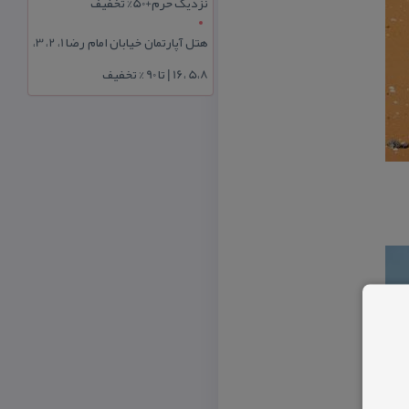
نزدیک حرم+50% تخفیف
هتل آپارتمان خیابان امام رضا 1، 2، 3،
5،8 ،16 | تا 90 % تخفیف