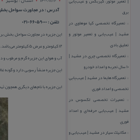
1400/11/10
استان : بوشهر
| تعمیر موتور، گیربكس و عیب‌یابی
آدرس : در مجاورت سواحل بخش بردخو
برق
تلفن : 66059000-021
تعمیرگاه تخصصی كیا موهاوی در
::
مشهد | عیب‌یابی و تعمیر موتور و
تعلیق بادی
۱۲ كیلومتر و عرض ۵ كیلومتر می‌باشد.
تعمیرگاه تخصصی چری در مشهد |
::
آب و هوای این جزیره گرم و مرطوب و د
۱۰ سال تجربه و امداد خودرو
این جزیره منشأ رسوبی دارد و گونه غا
تعمیرگاه هایما در مشهد | عیب‌یابی
::
این جزیره با نام‌های دیگری همچون تَهم
تخصصی و امداد فوری
تعمیرات تخصصی لكسوس در
::
مشهد | عیب‌یابی حرفه‌ای و امداد
فوری
مكانیك سیار در مشهد | عیب‌یابی و
::