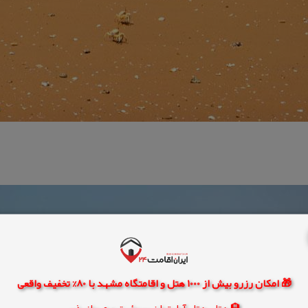
🎁 امکان رزرو بیش از 1000 هتل و اقامتگاه مشهد با 80% تخفیف واقعی
🏨 هتل، هتل آپارتمان، سوئیت و مهمانپذیر