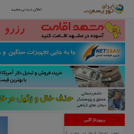
اماکن دیدنی مشهد
ریپورتاژ آگهی
تعمیر تویوتا كرولا در مشهد |
::