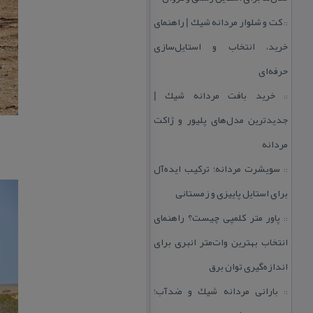
كت و شلوار مردانه شیك | راهنمای
::
خرید، انتخاب و استایل‌سازی
حرفه‌ای
خرید بافت مردانه شیك |
::
جدیدترین مدل‌های پلیور و ژاكت
مردانه
سویشرت مردانه؛ تركیب ایده‌آل
::
برای استایل پاییزی و زمستانی
پاور متر كلمپی چیست؟ راهنمای
::
انتخاب بهترین وات‌متر انبری برای
اندازه‌گیری توان برق
بارانی مردانه شیك و ضدآب؛
::