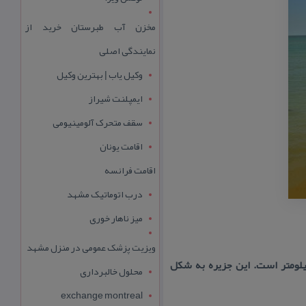
مخزن آب طبرستان خرید از
نمایندگی اصلی
وکیل یاب | بهترین وکیل
ایمپلنت شیراز
سقف متحرک آلومینیومی
اقامت یونان
اقامت فرانسه
درب اتوماتیک مشهد
میز ناهار خوری
ویزیت پزشک عمومی در منزل مشهد
ه در مجاورت سواحل بخش بردخون شهرستان دیر قرار دارد و فاصله آن تا بردخون حدود ۱۳ كیلومتر است. این جزیره به شكل
محلول خالبرداری
exchange montreal