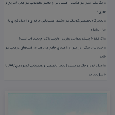
مكانیك سیار در مشهد | عیب‌یابی و تعمیر تخصصی در محل (سریع و
::
فوری)
تعمیرگاه تخصصی كوییك در مشهد | عیب‌یابی حرفه‌ای و امداد فوری با ۱۰
::
سال سابقه
اگر فقط 10 وسیله بتوانید بخرید، اولویت با كدام تجهیزات است؟
::
خدمات پزشكی در منزل؛ راهنمای جامع دریافت مراقبت‌های درمانی در
::
خانه
امداد خودرو جك در مشهد | تعمیر تخصصی و عیب‌یابی خودروهای JAC با
::
۱۰ سال تجربه