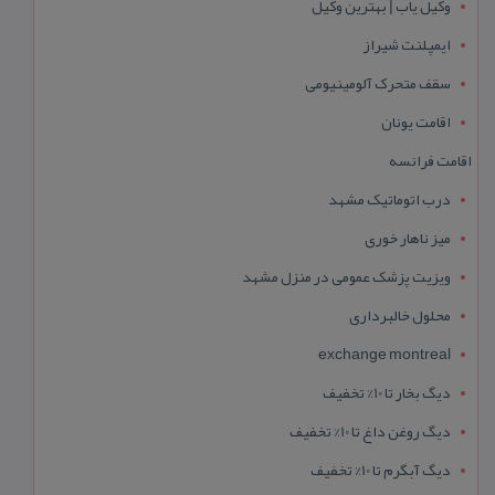
وکیل یاب | بهترین وکیل
ایمپلنت شیراز
سقف متحرک آلومینیومی
اقامت یونان
اقامت فرانسه
درب اتوماتیک مشهد
میز ناهار خوری
ویزیت پزشک عمومی در منزل مشهد
محلول خالبرداری
exchange montreal
دیگ بخار تا 10% تخفیف
دیگ روغن داغ تا 10% تخفیف
دیگ آبگرم تا 10% تخفیف