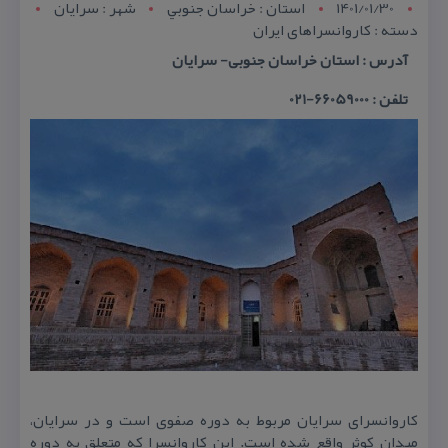
1401/01/30
استان : خراسان جنوبي
شهر : سرايان
دسته : كاروانسراهای ایران
آدرس : استان خراسان جنوبی- سرایان
تلفن : 66059000-021
كاروانسرای سرایان مربوط به دوره صفوی است و در سرایان،
میدان كوثر واقع شده است. این كاروانسرا كه متعلق به دوره