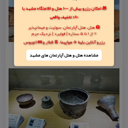
🎁 امکان رزرو بیش از 1000 هتل و اقامتگاه مشهد با
80% تخفیف واقعی
🏨 هتل، هتل آپارتمان، سوئیت و مهمانپذیر
⭐ از 1 تا 5 ستاره | فولبرد | نزدیک حرم
رزرو آنلاین بلیط ✈️ هواپیما، 🚆 قطار و 🚌 اتوبوس
مشاهده هتل و هتل‌ آپارتمان های مشهد