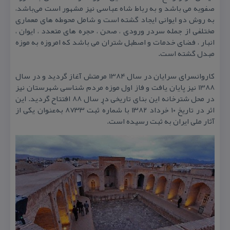
صفویه می باشد و به رباط شاه عباسی نیز مشهور است می‌باشد،
به روش دو ایوانی ایجاد گشته است و شامل محوطه های معماری
مختلفی از جمله سردر ورودی ، صحن ، حجره های متعدد ، ایوان ،
انبار ، فضای خدمات و اصطبل شتران می باشد كه امروزه به موزه
مبدل گشته است.
كاروانسرای سرایان در سال 1384 مرمتش آغاز گردید و در سال
1388 نیز پایان یافت و فاز اول موزه مردم شناسی شهرستان نیز
در محل شترخانه این بنای تاریخی در سال 88 افتتاح گردید. این
اثر در تاریخ ۱۰ خرداد ۱۳۸۲ با شمارهٔ ثبت ۸۷۳۳ به‌عنوان یكی از
آثار ملی ایران به ثبت رسیده است.