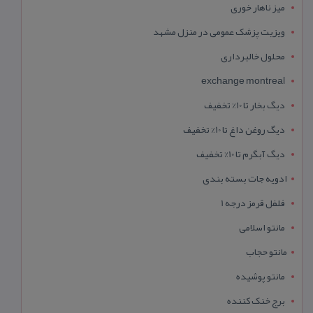
میز ناهار خوری
ویزیت پزشک عمومی در منزل مشهد
محلول خالبرداری
exchange montreal
دیگ بخار تا 10% تخفیف
دیگ روغن داغ تا 10% تخفیف
دیگ آبگرم تا 10% تخفیف
ادویه جات بسته بندی
فلفل قرمز درجه 1
مانتو اسلامی
مانتو حجاب
مانتو پوشیده
برج خنک کننده