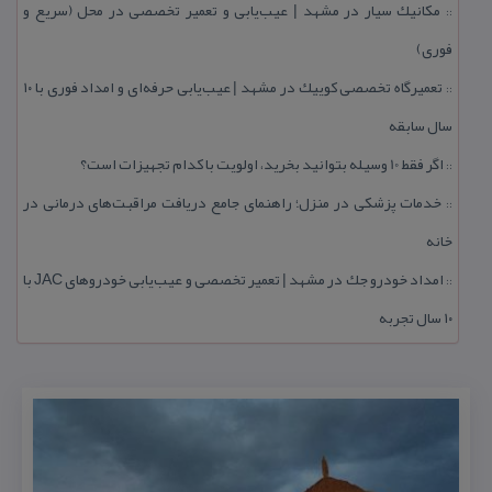
مكانیك سیار در مشهد | عیب‌یابی و تعمیر تخصصی در محل (سریع و
::
فوری)
تعمیرگاه تخصصی كوییك در مشهد | عیب‌یابی حرفه‌ای و امداد فوری با ۱۰
::
سال سابقه
اگر فقط 10 وسیله بتوانید بخرید، اولویت با كدام تجهیزات است؟
::
خدمات پزشكی در منزل؛ راهنمای جامع دریافت مراقبت‌های درمانی در
::
خانه
امداد خودرو جك در مشهد | تعمیر تخصصی و عیب‌یابی خودروهای JAC با
::
۱۰ سال تجربه