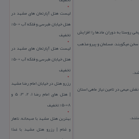
لیست هتل آپارتمان های مشهد در
هتل خیابان طبرسی و فلکه آب + 50%
خی روستا به دوران مادها را افزایش
تخفیف
ی سخن میگویند، مسلمان و پیرو مذهب
لیست هتل آپارتمان های مشهد در
هتل خیابان طبرسی و فلکه آب + 50%
تخفیف
شد.
رزرو هتل در خیابان امام رضا مشهد
 یك از این مراكز بین ۴۰ تا ۵۰ تن ماهی تولید می كنند و نقش مهمی در تامین نیاز ماهی استان
| هتل‌ های امام رضا 1، 2، 3، 5 و
8+50% تخفیف
ستند.
بهترین هتل مشهد با صبحانه، ناهار
و شام | رزرو هتل مشهد با غذا