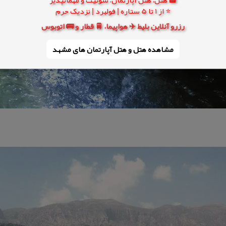
⭐ از 1 تا 5 ستاره | فولبرد | نزدیک حرم
رزرو آنلاین بلیط ✈️ هواپیما، 🚆 قطار و 🚌 اتوبوس
مشاهده هتل و هتل‌ آپارتمان های مشهد