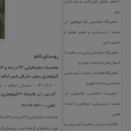
| تعمیر موتور، گیربكس و عیب‌یابی
برق
تعمیرگاه تخصصی كیا موهاوی در
::
مشهد | عیب‌یابی و تعمیر موتور و
تعلیق بادی
تعمیرگاه تخصصی چری در مشهد |
::
روستای كلم
۱۰ سال تجربه و امداد خودرو
تعمیرگاه هایما در مشهد | عیب‌یابی
::
كیلومتری جنوب شرقی شهر ایلام ق
تخصصی و امداد فوری
1400/11/10
استان : ايلام
شه
تعمیرات تخصصی لكسوس در
آدرس : در فاصلة ۳۰ كیلومتری شمال غربی شهر بدره و ۱۲۰ كیلومتری جنوب شرقی شهر ایلام
::
مشهد | عیب‌یابی حرفه‌ای و امداد
تلفن : 66059000-021
فوری
مكانیك سیار در مشهد | عیب‌یابی و
::