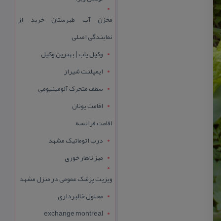
مخزن آب طبرستان خرید از
نمایندگی اصلی
وکیل یاب | بهترین وکیل
ایمپلنت شیراز
سقف متحرک آلومینیومی
اقامت یونان
اقامت فرانسه
درب اتوماتیک مشهد
میز ناهار خوری
ویزیت پزشک عمومی در منزل مشهد
محلول خالبرداری
exchange montreal