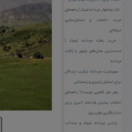
كت و شلوار مردانه شیك | راهنمای
::
خرید، انتخاب و استایل‌سازی
حرفه‌ای
خرید بافت مردانه شیك |
::
جدیدترین مدل‌های پلیور و ژاكت
مردانه
سویشرت مردانه؛ تركیب ایده‌آل
::
برای استایل پاییزی و زمستانی
پاور متر كلمپی چیست؟ راهنمای
::
انتخاب بهترین وات‌متر انبری برای
اندازه‌گیری توان برق
بارانی مردانه شیك و ضدآب؛
::