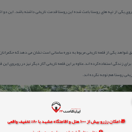
 روی یكی از تپه های روستا باعث شده این روستا قدمت تاریخی داشته باشد. این دو اث
 طبق شواهد یكی از قلعه تاریخی مربوط به دوره ساسانی است نشان می دهد كه حكمرانا
ای زندگی استفاده كرده اند.علاوه بر این قلعه تاریخی آثار دیگر نیز در روبروی این قل
یخی روستا هم توجه نكرده اند.
🎁 امکان رزرو بیش از 1000 هتل و اقامتگاه مشهد با 80% تخفیف واقعی
🏨 هتل، هتل آپارتمان، سوئیت و مهمانپذیر