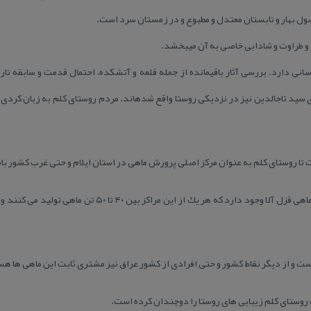
ول بهار و تابستان معتدل و مطبوع و در زمستان سرد است.
د و طراوت و شادابی خاصی به آن میبخشد.
ی دارد. بررسی آثار باقیمانده از جمله قلعه و آتشكده، احتمال قدمت و سابقه تاری
ی سید تاجالدین نیز در نزدیكی روستا واقع شدهاند. مردم روستای كلم به زبان كرد
تا روستای كلم به عنوان مركز اصلی پرورش ماهی در استان ایلام و حتی غرب كشور با
در این منطقه بیش از ۹ مركز پرورش ماهی قزل آلا وجود دارد كه هر
ت و از دیگر نقاط كشور و حتی افرادی از كشور عراق نیز مشتری ثابت این ماهی ها ه
 روستای كلم زیبایی های روستا را دوچندان كرده است.