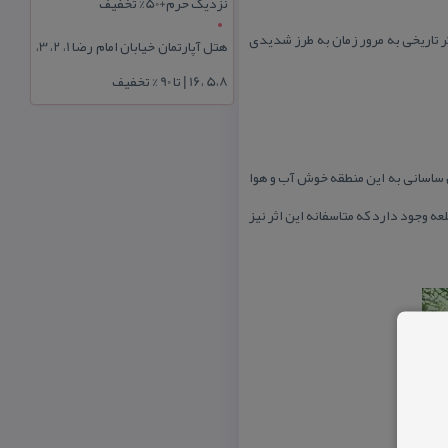
نزدیک حرم+50% تخفیف
ر تاریخی به مرور زمان به طرز شدیدی
هتل آپارتمان خیابان امام رضا 1، 2، 3،
5،8 ،16 | تا 90 % تخفیف
ن ساسانی به این منطقه خوش آب و هوا
عه وجود دارد كه متاسفانه این اثر نیز