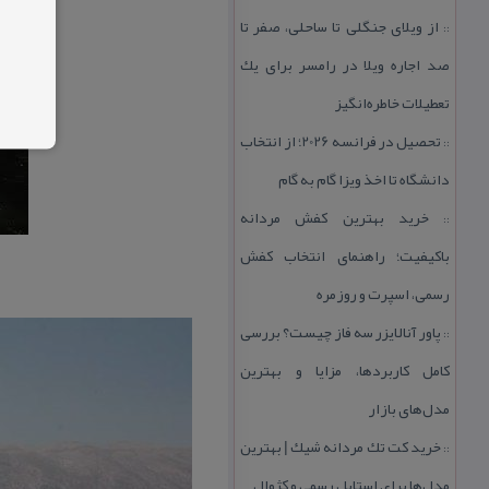
از ویلای جنگلی تا ساحلی، صفر تا
::
صد اجاره ویلا در رامسر برای یك
تعطیلات خاطره‌انگیز
تحصیل در فرانسه 2026؛ از انتخاب
::
دانشگاه تا اخذ ویزا گام به گام
خرید بهترین كفش مردانه
::
باكیفیت؛ راهنمای انتخاب كفش
رسمی، اسپرت و روزمره
پاور آنالایزر سه فاز چیست؟ بررسی
::
كامل كاربردها، مزایا و بهترین
مدل‌های بازار
خرید كت تك مردانه شیك | بهترین
::
مدل‌ها برای استایل رسمی و كژوال