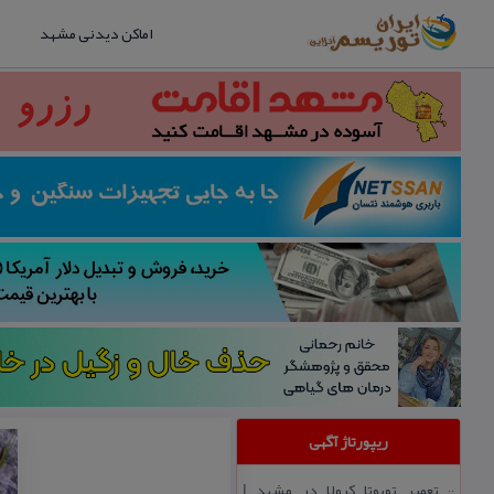
اماکن دیدنی مشهد
ریپورتاژ آگهی
تعمیر تویوتا كرولا در مشهد |
::