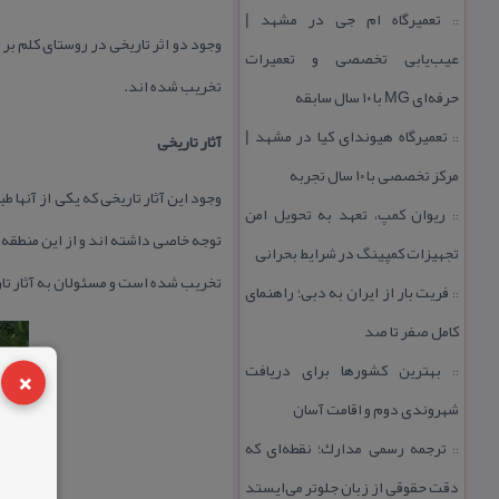
تعمیرگاه ام جی در مشهد |
::
وجود دو اثر تاریخی در روستای كلم بر
عیب‌یابی تخصصی و تعمیرات
تخریب شده اند.
حرفه‌ای MG با ۱۰ سال سابقه
تعمیرگاه هیوندای كیا در مشهد |
آثار تاریخی
::
مركز تخصصی با ۱۰ سال تجربه
وجود این آثار تاریخی كه یكی از آنها
ریوان كمپ، تعهد به تحویل امن
::
توجه خاصی داشته اند و از این منطقه بر
تجهیزات كمپینگ در شرایط بحرانی
تخریب شده است و مسئولان به آثار تار
فریت بار از ایران به دبی؛ راهنمای
::
كامل صفر تا صد
×
بهترین كشورها برای دریافت
::
شهروندی دوم و اقامت آسان
ترجمه رسمی مدارك؛ نقطه‌ای كه
::
دقت حقوقی از زبان جلوتر می‌ایستد