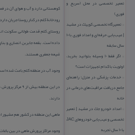
تعمیر تخصصی در محل (سریع و
كوهستانی دارد و آب و هوای آن در فص
فوری)
رودخانة كلم در كنار روستا جریان دار
تعمیرگاه تخصصی كوییك در مشهد
::
روستای كلم قدمت طولانی سكونت انسان
| عیب‌یابی حرفه‌ای و امداد فوری با ۱۰
داده است. بقعه جابربن انصاری و بنا
سال سابقه
شیعه جعفری هستند.
اگر فقط 10 وسیله بتوانید بخرید،
::
اولویت با كدام تجهیزات است؟
وجود آب در منطقه كلم باعث شده است 
خدمات پزشكی در منزل؛ راهنمای
::
جامع دریافت مراقبت‌های درمانی در
خانه
دارند.
امداد خودرو جك در مشهد | تعمیر
::
ماهی این منطقه در كشور هم مشهور اس
تخصصی و عیب‌یابی خودروهای JAC
با ۱۰ سال تجربه
وجود مراكز پرورش ماهی در بین باغات