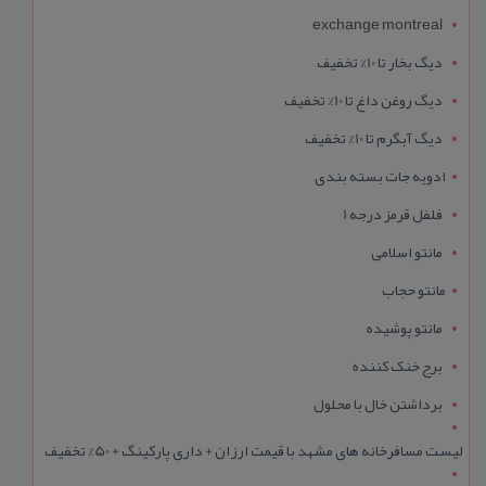
exchange montreal
دیگ بخار تا 10% تخفیف
دیگ روغن داغ تا 10% تخفیف
دیگ آبگرم تا 10% تخفیف
ادویه جات بسته بندی
فلفل قرمز درجه 1
مانتو اسلامی
مانتو حجاب
مانتو پوشیده
برج خنک کننده
برداشتن خال با محلول
لیست مسافرخانه های مشهد با قیمت ارزان + داری پارکینگ + 50% تخفیف