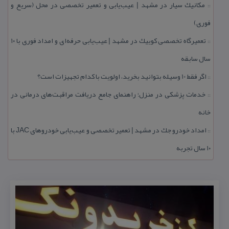
مكانیك سیار در مشهد | عیب‌یابی و تعمیر تخصصی در محل (سریع و
::
فوری)
تعمیرگاه تخصصی كوییك در مشهد | عیب‌یابی حرفه‌ای و امداد فوری با ۱۰
::
سال سابقه
اگر فقط 10 وسیله بتوانید بخرید، اولویت با كدام تجهیزات است؟
::
خدمات پزشكی در منزل؛ راهنمای جامع دریافت مراقبت‌های درمانی در
::
خانه
امداد خودرو جك در مشهد | تعمیر تخصصی و عیب‌یابی خودروهای JAC با
::
۱۰ سال تجربه