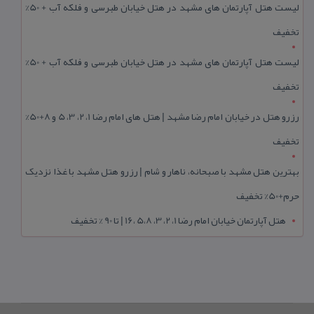
لیست هتل آپارتمان های مشهد در هتل خیابان طبرسی و فلکه آب + 50%
تخفیف
لیست هتل آپارتمان های مشهد در هتل خیابان طبرسی و فلکه آب + 50%
تخفیف
رزرو هتل در خیابان امام رضا مشهد | هتل‌ های امام رضا 1، 2، 3، 5 و 8+50%
تخفیف
بهترین هتل مشهد با صبحانه، ناهار و شام | رزرو هتل مشهد با غذا نزدیک
حرم+50% تخفیف
هتل آپارتمان خیابان امام رضا 1، 2، 3، 5،8 ،16 | تا 90 % تخفیف