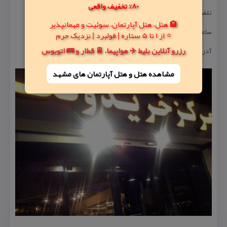
80% تخفیف واقعی
تلفن تماس : ۸۸۸۸۵۶۹۳-۸۸۷۷۵۶۱۷
🏨 هتل، هتل آپارتمان، سوئیت و مهمانپذیر
ساعت كاری : ۹:۳۰ الی ۲۲
⭐ از 1 تا 5 ستاره | فولبرد | نزدیک حرم
رزرو آنلاین بلیط ✈️ هواپیما، 🚆 قطار و 🚌 اتوبوس
آدرس : میدان ونك، خیابان ونك نبش خیابان كار و تجارت
مشاهده هتل و هتل‌ آپارتمان های مشهد