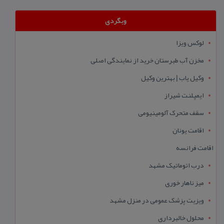
وبگردی
لوکس ویزا
مخزن آب طبرستان خرید از نمایندگی اصلی
وکیل یاب | بهترین وکیل
ایمپلنت شیراز
سقف متحرک آلومینیومی
اقامت یونان
اقامت فرانسه
درب اتوماتیک مشهد
میز ناهار خوری
ویزیت پزشک عمومی در منزل مشهد
محلول خالبرداری