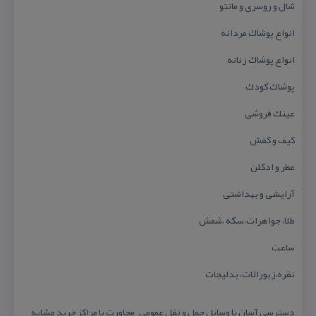
شال و روسری و مانتو
انواع پوشاك مردانه
انواع پوشاك زنانه
پوشاك كودك
عینك فروشی
كیف و كفش
عطر و ادكلن
آرایشی و بهداشتی
طلا، جواهرات،سكه ،شمش
ساعت
نقره،زیورالات، بدلیجات
دسترسی آسان با وسایل حمل و نقل عمومی – مجاورت با مراكز خرید مشابه