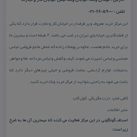
تلفن : 66059000-021
این مركز خرید معروف و پر طرفدار در خیابان كار و تجارت قرار دارد كه یكی
از قشنگترین خیابانهای تهران در شب می باشد. ۲ طبقه است و بهترین جا
برای خرید خانم هاست. علاوه بر پوشاك زنانه كه شامل مانتو فروشی، لباس
مجلسی و لباس اسپرت می شوند، كیف و كفش و لباس مردانه، طلا و جواهر،
بدلیجات، لوازم آرایشی، ساعت فروشی و خیلی چیزهای دیگر دارد كه
باعث می شود به راحتی بتوانید از مركز خرید ونك خرید كنید.
كافی شاپ – ذرت مكزیكی – كول كاپ
سایر اطلاعات
اصناف گوناگونی در این مركز فعالیت می كنند كه مهمترین آن ها به شرخ
زیر است: