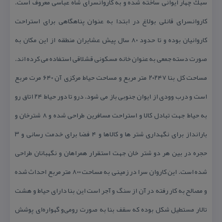
سبك چهار ایوانی ساخته شده و به كاروانسرای شاه عباسی معروف است.
كاروانسرای قانلی بولاغ در ابتدا به عنوان پناهگاهی برای استراحت
كاروانیان بوده و تا حدود ۸۰ سال پیش عشایران منطقه از این مكان به
صورت دسته جمعی به عنوان خانه مسكونی قشلاقی استفاده می كرده اند.
مساحت كل بنا ۲۰۲۴۷ متر مربع و مساحت حیاط مركزی آن ۶۴۰ مرت مربع
است و درب وودی از ایوان جنوبی باز می شود. درو تا دور حیاط ۲۴ اتاق رو
به حیاط جهت تبادل كالا و استراحت مسافرین طراحی شده و ۸ شترخان و
بارانداز برای نگهداری شتر ها و كالاها و ۴ فضا برای خدمت رسانی و ۳
حجره در بین هر دو شتر خان جهت استقرار همراهان و نگهبانان طراحی
شده است. این كاروان سرا در زمینی به مساحت ۸۰۰ متر مربع احداث شده
و مصالح به كار رفته در آن از سنگ و آجر است این بنا دارای حیاط و هشت
تالار مستطیل شكل بوده كه سقف بنا به صورت رومی‌و گهواره‌ای پوشش