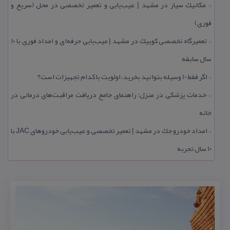
مكانیك سیار در مشهد | عیب‌یابی و تعمیر تخصصی در محل (سریع و
::
فوری)
تعمیرگاه تخصصی كوییك در مشهد | عیب‌یابی حرفه‌ای و امداد فوری با ۱۰
::
سال سابقه
اگر فقط 10 وسیله بتوانید بخرید، اولویت با كدام تجهیزات است؟
::
خدمات پزشكی در منزل؛ راهنمای جامع دریافت مراقبت‌های درمانی در
::
خانه
امداد خودرو جك در مشهد | تعمیر تخصصی و عیب‌یابی خودروهای JAC با
::
۱۰ سال تجربه