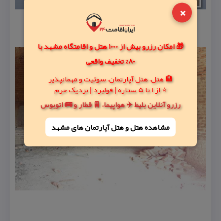
×
🎁 امکان رزرو بیش از 1000 هتل و اقامتگاه مشهد با
80% تخفیف واقعی
🏨 هتل، هتل آپارتمان، سوئیت و مهمانپذیر
⭐ از 1 تا 5 ستاره | فولبرد | نزدیک حرم
رزرو آنلاین بلیط ✈️ هواپیما، 🚆 قطار و 🚌 اتوبوس
مشاهده هتل و هتل‌ آپارتمان های مشهد