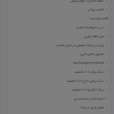
سقف متحرک آلومینیومی
اقامت یونان
اقامت فرانسه
درب اتوماتیک مشهد
میز ناهار خوری
ویزیت پزشک عمومی در منزل مشهد
محلول خالبرداری
exchange montreal
دیگ بخار تا 10% تخفیف
دیگ روغن داغ تا 10% تخفیف
دیگ آبگرم تا 10% تخفیف
ادویه جات بسته بندی
فلفل قرمز درجه 1