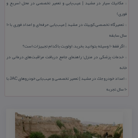
مكانیك سیار در مشهد | عیب‌یابی و تعمیر تخصصی در محل (سریع و
::
فوری)
تعمیرگاه تخصصی كوییك در مشهد | عیب‌یابی حرفه‌ای و امداد فوری با ۱۰
::
سال سابقه
اگر فقط 10 وسیله بتوانید بخرید، اولویت با كدام تجهیزات است؟
::
خدمات پزشكی در منزل؛ راهنمای جامع دریافت مراقبت‌های درمانی در
::
خانه
امداد خودرو جك در مشهد | تعمیر تخصصی و عیب‌یابی خودروهای JAC با
::
۱۰ سال تجربه