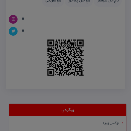
باغ خان شوشتر
باغ خان چغاخور
باغ تفریحی
وبگردی
لوکس ویزا