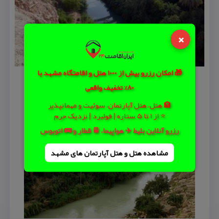
×
🎁 امکان رزرو بیش از 1000 هتل و اقامتگاه مشهد با
80% تخفیف واقعی
🏨 هتل، هتل آپارتمان، سوئیت و مهمانپذیر
⭐ از 1 تا 5 ستاره | فولبرد | نزدیک حرم
رزرو آنلاین بلیط ✈️ هواپیما، 🚆 قطار و 🚌 اتوبوس
مشاهده هتل و هتل‌ آپارتمان های مشهد