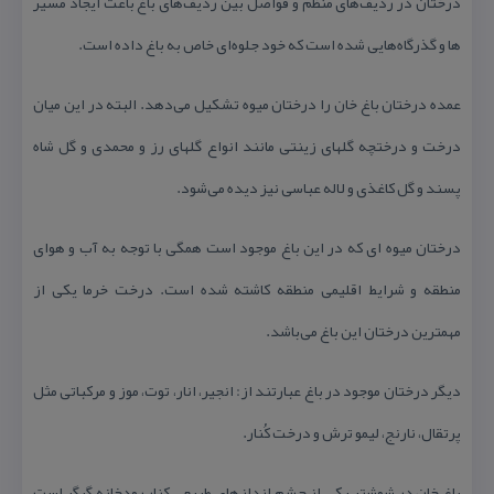
درختان در ردیف‌های منظم و فواصل بین ردیف‌های باغ باعث ایجاد مسیر
ها و گذرگاه‌هایی شده است كه خود جلوه‌ای خاص به باغ داده است.
عمده درختان باغ خان را درختان میوه تشكیل می‌دهد. البته در این میان
درخت و درختچه گلهای زینتی مانند انواع گلهای رز و محمدی و گل شاه
پسند و گل كاغذی و لاله عباسی نیز دیده می‌شود.
درختان میوه ای كه در این باغ موجود است همگی با توجه به آب و هوای
منطقه و شرایط اقلیمی منطقه كاشته شده است. درخت خرما یكی از
مهمترین درختان این باغ می‌باشد.
دیگر درختان موجود در باغ عبارتند از: انجیر، انار، توت، موز و مركباتی مثل
پرتقال، نارنج، لیمو ترش و درخت كُنار.
باغ خان در شوشتر یكی از چشم اندازهای طبیعی كنار رودخانه گرگر است