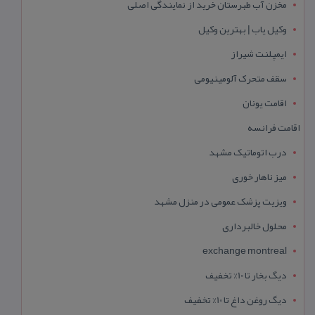
مخزن آب طبرستان خرید از نمایندگی اصلی
وکیل یاب | بهترین وکیل
ایمپلنت شیراز
سقف متحرک آلومینیومی
اقامت یونان
اقامت فرانسه
درب اتوماتیک مشهد
میز ناهار خوری
ویزیت پزشک عمومی در منزل مشهد
محلول خالبرداری
exchange montreal
دیگ بخار تا 10% تخفیف
دیگ روغن داغ تا 10% تخفیف