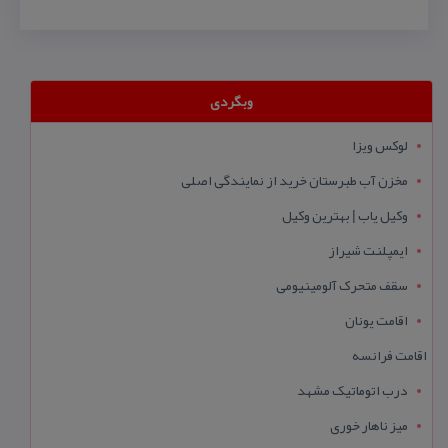
وبگردی
لوکس ویزا
مخزن آب طبرستان خرید از نمایندگی اصلی
وکیل یاب | بهترین وکیل
ایمپلنت شیراز
سقف متحرک آلومینیومی
اقامت یونان
اقامت فرانسه
درب اتوماتیک مشهد
میز ناهار خوری