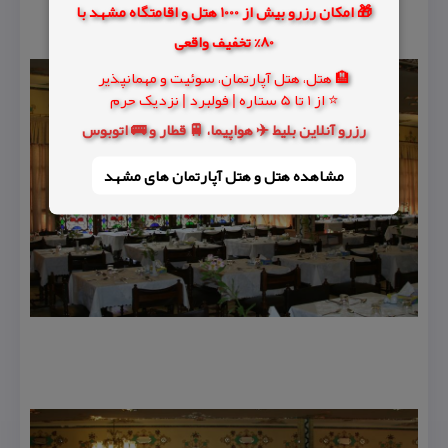
🎁 امکان رزرو بیش از 1000 هتل و اقامتگاه مشهد با
80% تخفیف واقعی
🏨 هتل، هتل آپارتمان، سوئیت و مهمانپذیر
⭐ از 1 تا 5 ستاره | فولبرد | نزدیک حرم
رزرو آنلاین بلیط ✈️ هواپیما، 🚆 قطار و 🚌 اتوبوس
مشاهده هتل و هتل‌ آپارتمان های مشهد