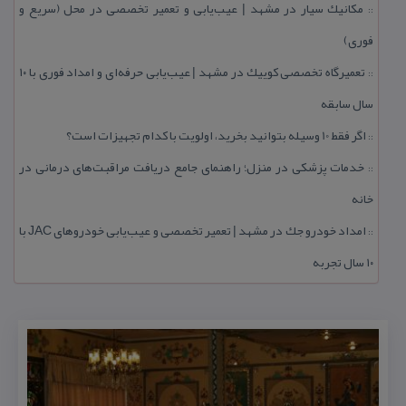
مكانیك سیار در مشهد | عیب‌یابی و تعمیر تخصصی در محل (سریع و
::
فوری)
تعمیرگاه تخصصی كوییك در مشهد | عیب‌یابی حرفه‌ای و امداد فوری با ۱۰
::
سال سابقه
اگر فقط 10 وسیله بتوانید بخرید، اولویت با كدام تجهیزات است؟
::
خدمات پزشكی در منزل؛ راهنمای جامع دریافت مراقبت‌های درمانی در
::
خانه
امداد خودرو جك در مشهد | تعمیر تخصصی و عیب‌یابی خودروهای JAC با
::
۱۰ سال تجربه