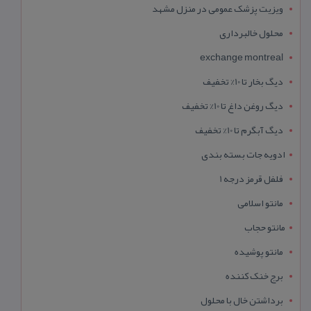
ویزیت پزشک عمومی در منزل مشهد
محلول خالبرداری
exchange montreal
دیگ بخار تا 10% تخفیف
دیگ روغن داغ تا 10% تخفیف
دیگ آبگرم تا 10% تخفیف
ادویه جات بسته بندی
فلفل قرمز درجه 1
مانتو اسلامی
مانتو حجاب
مانتو پوشیده
برج خنک کننده
برداشتن خال با محلول