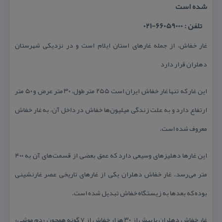
شده است
تلفن : 66059000-021
غار خفاش، از جمله غارهای استان ایلام است و در نزدیكی شهرستان
دهلران قرار دارد
این غار كه تنها غار خفاش ایران است ۲۵۵ متر طول، ۳۰ متر عرض و ۵۰ متر
ارتفاع دارد و به علت زندگی میلیون‌ها خفاش در داخل آن، به غار خفاش
معروف شده است.
این غارها دهلیزهای وسیعی دارد كه عمق بعضی از قسمت‌های آن به ۴۰۰
متر می‌رسد. غار خفاش دهلران یكی از غارهای تاریخی عصر غارنشینی
بوده كه بعدها به زیستگاه خفاش تبدیل شده است.
غار خفاش دهلران با بیش از ۳۰ هزار خفاش از ۷ گونه همچون «دم موشی»