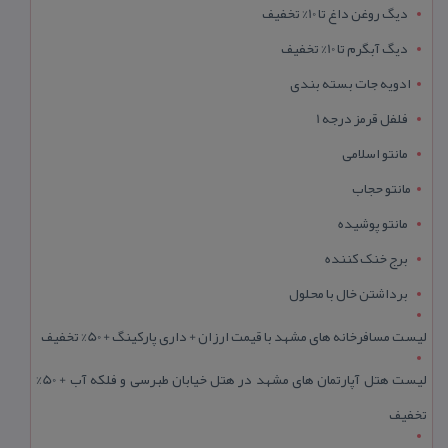
دیگ روغن داغ تا 10% تخفیف
دیگ آبگرم تا 10% تخفیف
ادویه جات بسته بندی
فلفل قرمز درجه 1
مانتو اسلامی
مانتو حجاب
مانتو پوشیده
برج خنک کننده
برداشتن خال با محلول
لیست مسافرخانه های مشهد با قیمت ارزان + داری پارکینگ + 50% تخفیف
لیست هتل آپارتمان های مشهد در هتل خیابان طبرسی و فلکه آب + 50%
تخفیف