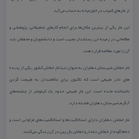
از غارهای كمیاب در خاورمیانه به حساب می‌آید.
این غار یكی از بهترین مكان‌ها برای انجام كارهای تحقیقاتی، پژوهشی و
مطالعاتی در زمینه این پستاندار عجیب است و دانشجویان و محققان باید
آن را مورد مطالعه قرار دهند.
غار خفاش شهرستان دهلران به عنوان تنها غار خفاش كشور، یكی از پدیده
های نادر طبیعی است كه تاكنون برای علاقمندان به طبیعت گردی
ناشناخته مانده است. این غار طبیعی حدود یك كیلومتر از چشمه‌های
آبگرم شهرستان دهلران فاصله دارد.
غار خفاش دهلران دارای استالاكیت‌ها و استالاكمیت‌های فراوانی است و
ده‌ها گونه از خفاش دمدار و خفاش بال پهن در آن زندگی می‌كنند.