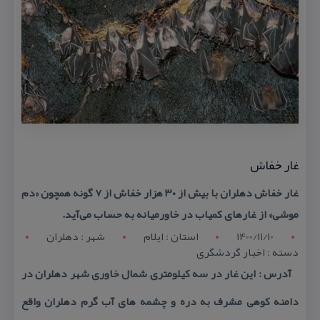
غار خفاش
غار خفاش دهلران با بیش از ۳۰ هزار خفاش از ۷ گونه همچون «دم
موشی» از غارهای كمیاب در خاورمیانه به حساب می‌آید.
1400/11/10
استان : ايلام
شهر : دهلران
دسته : اخبار گردشگری
آدرس : این غار در سه كیلومتری شمال خاوری شهر دهلران در
دامنه كوهی مشرف به دره و چشمه های آب گرم دهلران واقع