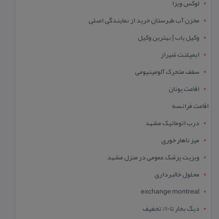
لوکس ویزا
مخزن آب طبرستان خرید از نمایندگی اصلی
وکیل یاب | بهترین وکیل
ایمپلنت شیراز
سقف متحرک آلومینیومی
اقامت یونان
اقامت فرانسه
درب اتوماتیک مشهد
میز ناهار خوری
ویزیت پزشک عمومی در منزل مشهد
محلول خالبرداری
exchange montreal
دیگ بخار تا 10% تخفیف