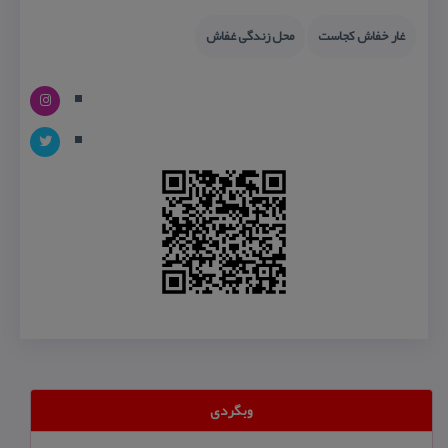
غار خفاش كجاست
محل زندگی غفاش
وبگردی