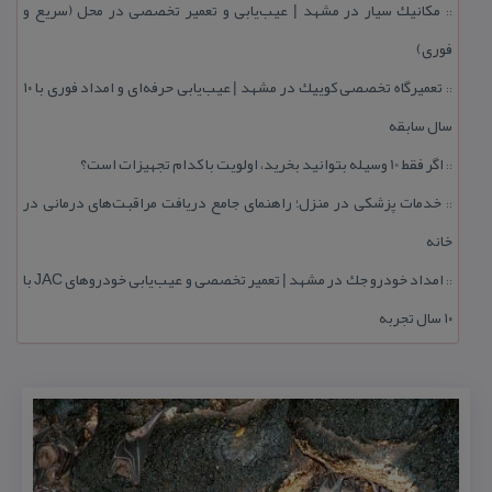
مكانیك سیار در مشهد | عیب‌یابی و تعمیر تخصصی در محل (سریع و
::
فوری)
تعمیرگاه تخصصی كوییك در مشهد | عیب‌یابی حرفه‌ای و امداد فوری با ۱۰
::
سال سابقه
اگر فقط 10 وسیله بتوانید بخرید، اولویت با كدام تجهیزات است؟
::
خدمات پزشكی در منزل؛ راهنمای جامع دریافت مراقبت‌های درمانی در
::
خانه
امداد خودرو جك در مشهد | تعمیر تخصصی و عیب‌یابی خودروهای JAC با
::
۱۰ سال تجربه