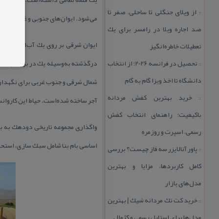
از ویلای جنگلی تا ساحلی، صفر تا
::
می‌شود. ایوان‌های جنوبی و غربی آن كه
صد اجاره ویلا در رامسر برای یك
تعطیلات خاطره‌انگیز
تحصیل در فرانسه 2026؛ از انتخاب
درگذشته به‌وسیله یك در بزرگ به اتاق
::
دانشگاه تا اخذ ویزا گام به گام
شمال شرقی و جنوب غربی برای نگهداری ب
خرید بهترین كفش مردانه
::
آجر ساخته شده‌است. حیاط این كاروانسرا ۲۷٫۲ متر طول و ۲۷٫۱ متر عرض
باكیفیت؛ راهنمای انتخاب كفش
واگذاری مجموعه تاریخی دودهك به ب
رسمی، اسپرت و روزمره
اساسی بام بنا شامل سبك سازی، استحكا
پاور آنالایزر سه فاز چیست؟ بررسی
::
كامل كاربردها، مزایا و بهترین
مدل‌های بازار
خرید كت تك مردانه شیك | بهترین
::
مدل‌ها برای استایل رسمی و كژوال