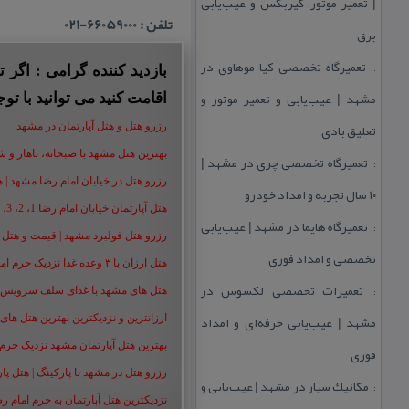
| تعمیر موتور، گیربكس و عیب‌یابی
تلفن : 66059000-021
برق
تعمیرگاه تخصصی كیا موهاوی در
::
بازدید کننده گرامی : اگر
مشهد | عیب‌یابی و تعمیر موتور و
اقامت کنید می توانید با توج
تعلیق بادی
رزرو هتل و هتل آپارتمان در مشهد
بهترین هتل مشهد با صبحانه، ناهار و شام |
تعمیرگاه تخصصی چری در مشهد |
::
رزرو هتل در خیابان امام رضا مشهد | هتل‌ های امام رضا 
۱۰ سال تجربه و امداد خودرو
هتل آپارتمان خیابان امام رضا 1، 2، 3، 5،8 ،16 | تا 90 % تخفیف
تعمیرگاه هایما در مشهد | عیب‌یابی
::
رزرو هتل فولبرد مشهد | قیمت و هتل های 
تخصصی و امداد فوری
هتل ارزان با ۳ وعده غذا نزدیک حرم امام رضا | رزرو هتل ارزان مشهد+50%
تعمیرات تخصصی لكسوس در
::
هتل های مشهد با غذای سلف سرویس | هت
مشهد | عیب‌یابی حرفه‌ای و امداد
ارزانترین و نزدیکترین بهترین هتل های م
بهترین هتل آپارتمان مشهد نزدیک حرم | هت
فوری
رزرو هتل در مشهد با پارکینگ | هتل پارکین
مكانیك سیار در مشهد | عیب‌یابی و
::
نزدیکترین هتل آپارتمان به حرم امام ر