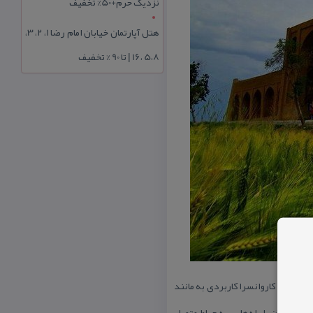
نزدیک حرم+50% تخفیف
هتل آپارتمان خیابان امام رضا 1، 2، 3،
5،8 ،16 | تا 90 % تخفیف
ه نشان می‌دهد كاروانسرا كاربردی به مانند
رودی كاروانسرا، ایوانی به طول ۱۱٫۳ متر و پهنای ۳٫۹ متر وجود دارد كه انتهای آن با پله‌هایی به حیاط متصل