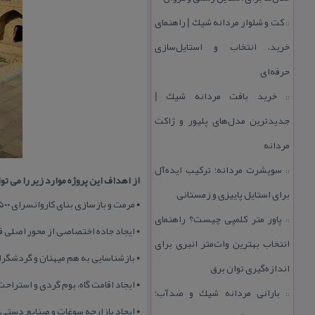
كت و شلوار مردانه شیك | راهنمای
::
خرید، انتخاب و استایل‌سازی
حرفه‌ای
خرید بافت مردانه شیك |
::
جدیدترین مدل‌های پلیور و ژاكت
مردانه
سویشرت مردانه؛ تركیب ایده‌آل
::
از اهداف این پروژه موارد زیر را می توا
برای استایل پاییزی و زمستانی
• مرمت و بازسازی بنای كاروانسرای ۵۰۰ ساله دودهك
پاور متر كلمپی چیست؟ راهنمای
::
• ایجاد جاده اختصاصی از محور اصلی 
انتخاب بهترین وات‌متر انبری برای
• بازشناسایی به هم میهنان و گردشگرا
اندازه‌گیری توان برق
• ایجاد اقامت گاه، بوم گردی و استراح
بارانی مردانه شیك و ضدآب؛
::
• ایجاد بازارچه سوغات و صنایع دستی 