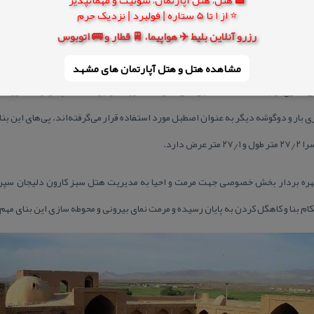
⭐ از 1 تا 5 ستاره | فولبرد | نزدیک حرم
 بعد از ایجاد بنا ساخته شده‌اند، دارای فرورفتگی‌هایی در دیوار هستند.
رزرو آنلاین بلیط ✈️ هواپیما، 🚆 قطار و 🚌 اتوبوس
مشاهده هتل و هتل‌ آپارتمان های مشهد
 كناری ارتباط داشته‌است. این اتاق نمازخانه كاروانسرا بوده‌است. چهارگوشه كاروا
ار و دوگوشه دیگر به عنوان اصطبل مورد استفاده قرار می‌گرفته‌اند. پی‌های این بنا ا
 دارد.
هره بردار بخش خصوصی جهت مرمت و احیا به مدیریت هتل سبز كارون دلیجان سپر
م بنا و كاهگل كردن به پایان رسیده و مرمت نمای بیرونی و محوطه سازی این بنای مهم 