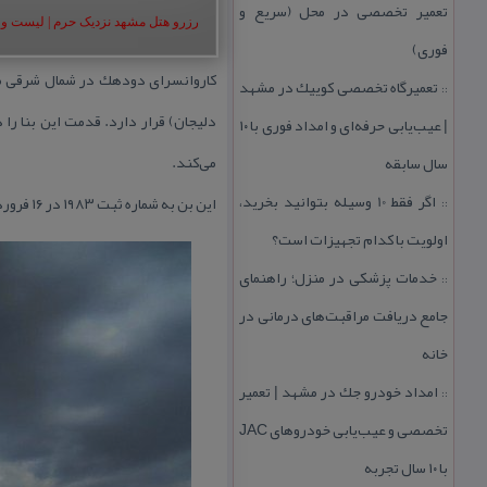
تعمیر تخصصی در محل (سریع و
رزرو هتل مشهد نزدیک حرم | لیست و شمار
فوری)
كاروانسرای دودهك در شمال شرقی مح
تعمیرگاه تخصصی كوییك در مشهد
::
دلیجان) قرار دارد. قدمت این بنا را
| عیب‌یابی حرفه‌ای و امداد فوری با ۱۰
می‌كند.
سال سابقه
اگر فقط 10 وسیله بتوانید بخرید،
این بن به شماره ثبت ۱۹۸۳ در ۱۶ فروردین سال ۷۷ در فهرست آثار ملی كشور به ثبت رسیده است.
::
اولویت با كدام تجهیزات است؟
خدمات پزشكی در منزل؛ راهنمای
::
جامع دریافت مراقبت‌های درمانی در
خانه
امداد خودرو جك در مشهد | تعمیر
::
تخصصی و عیب‌یابی خودروهای JAC
با ۱۰ سال تجربه