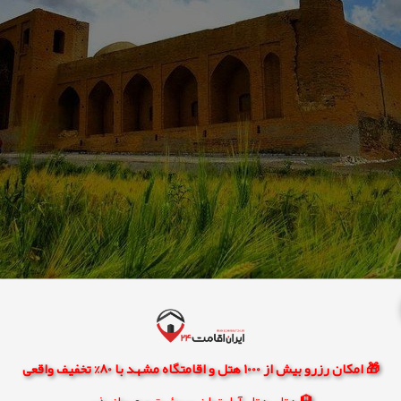
 در ۶۰/۵۳ متر است و در هر یك از دیوارهای شمالی و شرقی و غربی آن سه برج دیده‌بانی تعبیه شده ك
🎁 امکان رزرو بیش از 1000 هتل و اقامتگاه مشهد با 80% تخفیف واقعی
🏨 هتل، هتل آپارتمان، سوئیت و مهمانپذیر
یك قلعه نظامی داشته‌است. پس از عبور از دروازه و