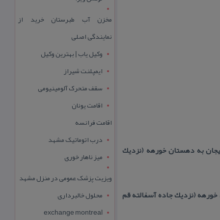
مخزن آب طبرستان خرید از
نمایندگی اصلی
وکیل یاب | بهترین وکیل
ایمپلنت شیراز
سقف متحرک آلومینیومی
اقامت یونان
اقامت فرانسه
درب اتوماتیک مشهد
یجان به دهستان خورهه (نزدیك
میز ناهار خوری
ویزیت پزشک عمومی در منزل مشهد
خورهه (نزدیك جاده آسفالته قم
محلول خالبرداری
exchange montreal