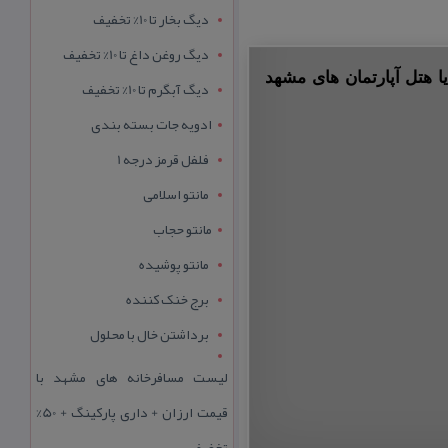
دیگ بخار تا 10% تخفیف
دیگ روغن داغ تا 10% تخفیف
ا هتل آپارتمان های مشهد
دیگ آبگرم تا 10% تخفیف
ادویه جات بسته بندی
فلفل قرمز درجه 1
مانتو اسلامی
مانتو حجاب
مانتو پوشیده
برج خنک کننده
برداشتن خال با محلول
لیست مسافرخانه های مشهد با
قیمت ارزان + داری پارکینگ + 50%
تخفیف