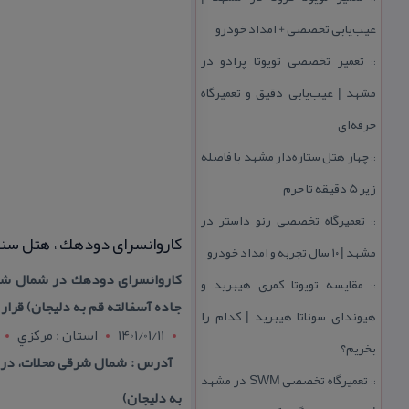
عیب‌یابی تخصصی + امداد خودرو
تعمیر تخصصی تویوتا پرادو در
::
مشهد | عیب‌یابی دقیق و تعمیرگاه
حرفه‌ای
چهار هتل‌ ستاره‌دار مشهد با فاصله
::
زیر 5 دقیقه تا حرم
تعمیرگاه تخصصی رنو داستر در
::
كاروانسرای دودهك ، هتل سنت
مشهد | ۱۰ سال تجربه و امداد خودرو
كاروانسرای دودهك در شمال شرق
مقایسه تویوتا كمری هیبرید و
::
جاده آسفالته قم به دلیجان) قرار 
هیوندای سوناتا هیبرید | كدام را
1401/01/11
استان : مرکزي
بخریم؟
آدرس : شمال شرقی محلات، در 
تعمیرگاه تخصصی SWM در مشهد
::
به دلیجان)