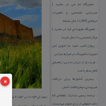
تعمیرگاه ام جی در مشهد |
::
عیب‌یابی تخصصی و تعمیرات
حرفه‌ای MG با ۱۰ سال سابقه
تعمیرگاه هیوندای كیا در مشهد |
::
مركز تخصصی با ۱۰ سال تجربه
ریوان كمپ، تعهد به تحویل امن
::
تجهیزات كمپینگ در شرایط بحرانی
فریت بار از ایران به دبی؛ راهنمای
::
كامل صفر تا صد
×
بهترین كشورها برای دریافت
::
شهروندی دوم و اقامت آسان
ترجمه رسمی مدارك؛ نقطه‌ای كه
::
ابعاد آن۷۰/۵۳
دقت حقوقی از زبان جلوتر می‌ایستد