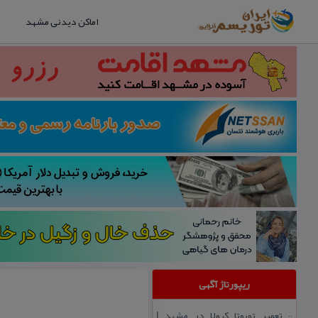
اماکن دیدنی مشهد
ریپورتاژ آگهی
تعمیر تویوتا كرولا در مشهد |
::