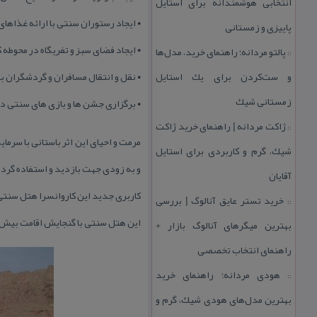
انتخابی هوشمندانه برای استایل
• ایجاد رستوران سنتی با ارائه غذاهای
پاییزی و زمستانی
• ایجاد فضای سبز و تفریگاه در محوطه 
پالتو مردانه؛ راهنمای خرید، مدل‌ها
::
و ست‌كردن برای یك استایل
• نقل و انتقال مسافران و گردشگران ب
زمستانی شیك
• برگزاری جشن ها و بازی های سنتی در
ژاكت مردانه | راهنمای خرید ژاكت
::
مرمت و احیای این اثر باستانی با سرم
شیك، گرم و كاربردی برای استایل
و به زودی جهت بازدید و استفاده گرد
آقایان
كاربری جدید این كاروانسرا هتل سنتی است كه شامل ۱۶ اتاق دو تخته در قسمت شاه نشین و وزیر نشین است 
خرید تستر عایق آنالوگ | بررسی
::
این هتل سنتی با گنجایش اقامت بیش از ۷۰ نفر و برای ۴۰ نفر نیز می‌تواند اشتغال زای
بهترین میگرهای آنالوگ بازار +
راهنمای انتخاب تخصصی
هودی مردانه؛ راهنمای خرید
::
بهترین مدل‌های هودی شیك، گرم و