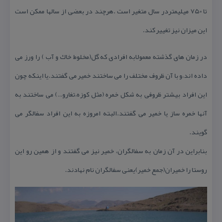
تا ۷۵۰ میلیمتردر سال متغیر است .هرچند در بعضی از سالها ممكن است
این میزان نیز تغییر كند.
در زمان های گذشته معمولابه افرادی كه گل(مخلوط خاك و آب ) را ورز می
داده اند،و با آن ظروف مختلف را می ساختند خمیر می گفتند.یا اینكه چون
این افراد بیشتر ظروفی به شكل خمره (مثل كوزه،تغارو…) می ساختند به
آنها خمره ساز یا خمیر می گفتند.البته امروزه به این افراد سفالگر می
گویند.
بنابراین در آن زمان به سفالگران، خمیر نیز می گفتند و از همین رو این
روستا را خمیران(جمع خمیر)یعنی سفالگران نام نهادند.