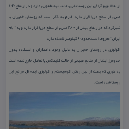
از لحاظ توپو گرافی این روستا تقریباَحالت تپه ماهوری دارد و در ارتفاع ۲۰۲۰
متری از سطح دریا قرار دارد. لازم به ذكر است كه روستای خمیران با
شهركرد كه درارتفاع بیش از ۲۸۰۰ متری از سطح دریا قرار دارد و به ” بام
ایران ” معروف است،حدود ۶۰ كیلومتر فاصله دارد.
اكولوژی در روستای خمیران به دلیل وجود دامداران و استفاده بدون
حدومرز ایشان از منابع طبیعی از حالت كلیماكس یا تعادل خارج شده است
به طوری كه باعث از بین رفتن اكوسیستم و اكولوژی ایده آل مراتع این
روستا شده است.