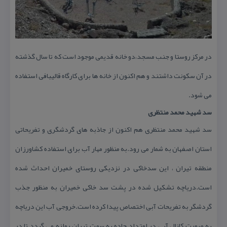
در مركز روستا و جنب مسجد،دو خانه قدیمی موجود است كه تا سال گذشته
در آن سكونت داشتند و هم اكنون از خانه ها برای كارگاه قالیبافی استفاده
می شود.
سد شهید محمد منتظری
سد شهید محمد منتظری هم اكنون از جاذبه های گردشگری و تفریحاتی
استان اصفهان به شمار می رود.به منظور مهار آب برای استفاده كشاورزان
منطقه تیران ، این سدخاكی در نزدیكی روستای خمیران احداث شده
است.دریاچه تشكیل شده در پشت سد خاكی خمیران به منظور جذب
گردشگر به تفریحات آبی اختصاص پیدا كرده است.خروجی آب این دریاچه
به صورت كانال آبی در امتداد جاده به سمت تیران روانه می گردد تا در