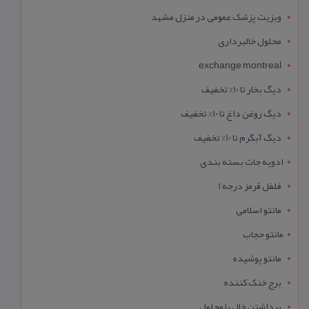
ویزیت پزشک عمومی در منزل مشهد
محلول خالبرداری
exchange montreal
دیگ بخار تا 10% تخفیف
دیگ روغن داغ تا 10% تخفیف
دیگ آبگرم تا 10% تخفیف
ادویه جات بسته بندی
فلفل قرمز درجه 1
مانتو اسلامی
مانتو حجاب
مانتو پوشیده
برج خنک کننده
برداشتن خال با محلول