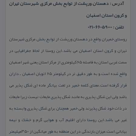
آدرس : دهستان ورپشت از توابع بخش مركزی شهرستان تیران
و كرون استان اصفهان
تلفن : 66059000-021
روستای خمیران واقع در دهستان ورپشت از توابع بخش مركزی شهرستان
تیران و كرون استان اصفهان می باشد.این روستا از لحاظ جغرافیایی در
سمت غربی استان به فاصله ۶۵ كیلومتری از مركز استان یعنی شهر اصفهان
واقع شده است.و به طور دقیق تر در كیلومتر ۶۵ اتوبان اصفهان ـ داران
قرار گرفته است.معنای كلمه خمیر در لغت بیانگر ماده ای شكل پذیر می
باشد ولی این شكل پذیری به مانند شكل پذیری مایعات نیست زیرا مایعات
در ذات خود شكل پذیرند ولی خمیر همچنان برای شكل پذیری وابسته به
غیر می باشد.این روستا دارای اقلیم آب و هوایی گرم و خشك و نیمه
بیابانی است.میزان بارندگی در این منطقه به طور میانگین از ۳۵۰میلیمتر