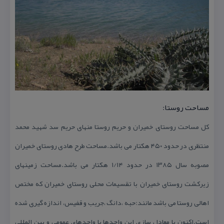
مساحت روستا:
كل مساحت روستای خمیران و حریم روستا منهای حریم سد شهید محمد
منتظری در حدود ۴۵۰ هكتار می باشد.مساحت طرح هادی روستای خمیران
مصوبه سال ۱۳۸۵ در حدود ۱/۱۴ هكتار می باشد.مساحت زمینهای
زیركشت روستای خمیران با تقسیمات محلی روستای خمیران كه مختص
اهالی روستا می باشد مانند:حبه ،دانگ ،جریب و قفیس، اندازه گیری شده
است.اكنون با معادل سازی این واحدها با واحدهای عمومی و بین المللی