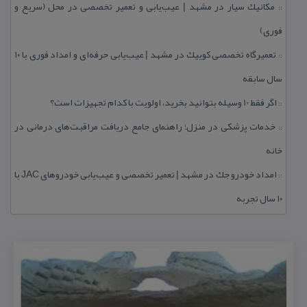
مكانیك سیار در مشهد | عیب‌یابی و تعمیر تخصصی در محل (سریع و
::
فوری)
تعمیرگاه تخصصی كوییك در مشهد | عیب‌یابی حرفه‌ای و امداد فوری با ۱۰
::
سال سابقه
اگر فقط 10 وسیله بتوانید بخرید، اولویت با كدام تجهیزات است؟
::
خدمات پزشكی در منزل؛ راهنمای جامع دریافت مراقبت‌های درمانی در
::
خانه
امداد خودرو جك در مشهد | تعمیر تخصصی و عیب‌یابی خودروهای JAC با
::
۱۰ سال تجربه