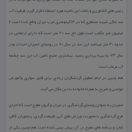
زمین های كشاورزی و باغات این ناحیه مورد استفاده قرار گیرد.ظرفیت آب
سد خاكی شهید منتظری كه در ۱۴ كیلومتری غرب تیران واقع شده است ۶
میلیون متر مكعب است.طول تاج سد ۲۰۰ متر است كه دارای ارتفاعی در
حدود ۳۰ متر میباشد.این سد در سال ۷۱ در روستای خمیران احداث ودر
سال ۷۳ به بهره برداری رسید. بیشترین منبع تامین آب این سد چشمه
آب مرغاب است.
هم چنین در ایام تعطیل گردشگران زیادی برای قایق سواری وآموزش
غواصی و تفریح به همراه خانواده به این مكان می آیند.
خمیران به عنوان روستای گردشگری در تیران و كرون مطرح است كه اجرای
طرح گردشگری با محوریت ورزش های آبی، طبیعت گردی، رستوران، كافی
شاپ و برنامه های مفرح در آن پیش بینی شده است هم چنین یكی از