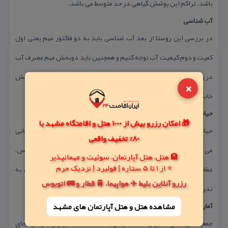
باشد. تراكم این پوشش گیاهی در حد متوسط می باشد.
آب شناسی
در بررسی این روستا از بعد آب شناسی باید به دو فاكتور مهم یعنی اول
كمیت و دوم كیفیت آب توجه كنیم و همچنین باید دوبخش مهم مصرف آب
در روستا را نیز مورد توجه قرار داد كه عبارتند از: بخش كشاورزی و بخش
×
خانگی
حیات جانوری
🎁 امکان رزرو بیش از 1000 هتل و اقامتگاه مشهد با
حیات وحش درمراتع روستای خمیران شامل گونه های جانوری نیمه بیابانی
80% تخفیف واقعی
می باشد مانند:گرگ، روباه، شغال ،كالغ، گنجشك، هدهد، جغد، كركس،
🏨 هتل، هتل آپارتمان، سوئیت و مهمانپذیر
⭐ از 1 تا 5 ستاره | فولبرد | نزدیک حرم
عقاب، پرستو، انواع مارهای بیابانی، به گفته بعضی از گوسفند داران به
رزرو آنلاین بلیط ✈️ هواپیما، 🚆 قطار و 🚌 اتوبوس
ندرت كفتار نیز دیده شده است.
آمار واطلاعات روستا:
مشاهده هتل و هتل‌ آپارتمان های مشهد
جمعیت روستای خمیران ۶۶۳ نفر می باشد. كه ۲۰۰ خانوار را در خود جای