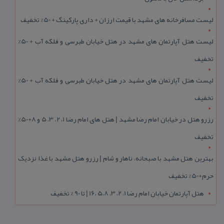
لیست مسافرخانه های مشهد با قیمت ارزان + داری پارکینگ + 50% تخفیف
لیست هتل آپارتمان های مشهد در هتل خیابان طبرسی و فلکه آب + 50%
تخفیف
لیست هتل آپارتمان های مشهد در هتل خیابان طبرسی و فلکه آب + 50%
تخفیف
رزرو هتل در خیابان امام رضا مشهد | هتل‌ های امام رضا 1، 2، 3، 5 و 8+50%
تخفیف
بهترین هتل مشهد با صبحانه، ناهار و شام | رزرو هتل مشهد با غذا نزدیک
حرم+50% تخفیف
هتل آپارتمان خیابان امام رضا 1، 2، 3، 5،8 ،16 | تا 90 % تخفیف