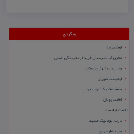
وبگردی
لوکس ویزا
مخزن آب طبرستان خرید از نمایندگی اصلی
وکیل یاب | بهترین وکیل
ایمپلنت شیراز
سقف متحرک آلومینیومی
اقامت یونان
اقامت فرانسه
درب اتوماتیک مشهد
میز ناهار خوری