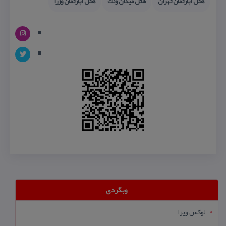
هتل آپارتمان تهران
هتل میدان ونك
هتل آپارتمان وزرا
وبگردی
لوکس ویزا