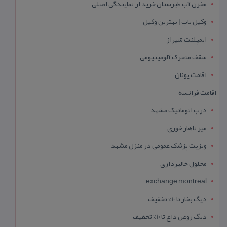
مخزن آب طبرستان خرید از نمایندگی اصلی
وکیل یاب | بهترین وکیل
ایمپلنت شیراز
سقف متحرک آلومینیومی
اقامت یونان
اقامت فرانسه
درب اتوماتیک مشهد
میز ناهار خوری
ویزیت پزشک عمومی در منزل مشهد
محلول خالبرداری
exchange montreal
دیگ بخار تا 10% تخفیف
دیگ روغن داغ تا 10% تخفیف