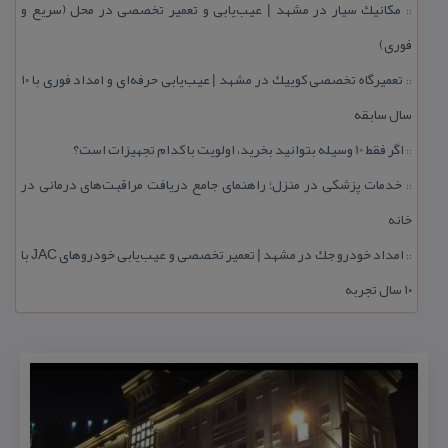
مكانیك سیار در مشهد | عیب‌یابی و تعمیر تخصصی در محل (سریع و
::
فوری)
تعمیرگاه تخصصی كوییك در مشهد | عیب‌یابی حرفه‌ای و امداد فوری با ۱۰
::
سال سابقه
اگر فقط 10 وسیله بتوانید بخرید، اولویت با كدام تجهیزات است؟
::
خدمات پزشكی در منزل؛ راهنمای جامع دریافت مراقبت‌های درمانی در
::
خانه
امداد خودرو جك در مشهد | تعمیر تخصصی و عیب‌یابی خودروهای JAC با
::
۱۰ سال تجربه