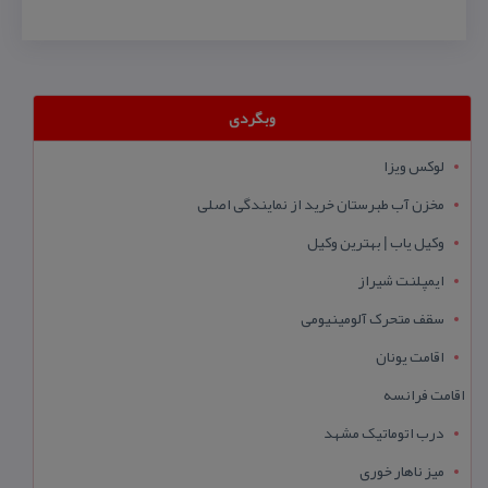
وبگردی
لوکس ویزا
مخزن آب طبرستان خرید از نمایندگی اصلی
وکیل یاب | بهترین وکیل
ایمپلنت شیراز
سقف متحرک آلومینیومی
اقامت یونان
اقامت فرانسه
درب اتوماتیک مشهد
میز ناهار خوری