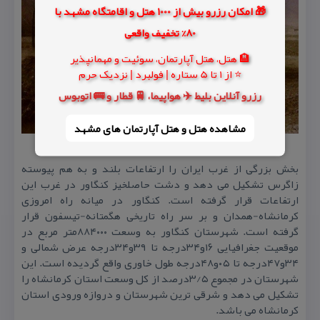
🎁 امکان رزرو بیش از 1000 هتل و اقامتگاه مشهد با
80% تخفیف واقعی
🏨 هتل، هتل آپارتمان، سوئیت و مهمانپذیر
⭐ از 1 تا 5 ستاره | فولبرد | نزدیک حرم
رزرو آنلاین بلیط ✈️ هواپیما، 🚆 قطار و 🚌 اتوبوس
مشاهده هتل و هتل‌ آپارتمان های مشهد
بخش بزرگی از غرب ایران را ارتفاعات بلند و به هم پیوسته
زاگرس تشكیل می دهد و دشت حاصلخیز كنگاور در غرب این
ارتفاعات قرار گرفته است. كنگاور در میانه راه امروزی
كرمانشاه-همدان و بر سر راه تاریخی هگمتانه-تیسفون قرار
گرفته است. شهرستان كنگاور به وسعت ۸۸۴۰۰۰متر مربع در
موقعیت جغرافیایی ۱۶و۳۴درجه تا ۳۹و۳۴درجه عرض شمالی و
۳۴و۴۷درجه تا ۰۵و۴۸درجه طول خاوری واقع گردیده است. این
شهرستان در مجموع ۳/۵درصد از كل وسعت استان كرمانشاه را
تشكیل می دهد و شرقی ترین شهرستان و دروازه ورودی استان
كرمانشاه می باشد.