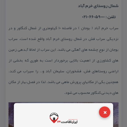
شمال روستای خرم آباد
تلفن : 66059000-021
سراب خرم آباد ( بوجان ) در فاصله ۱۰ كیلومتری از شمال كنگاور و در
نزدیكی سراب فش در شمال روستای خرم آباد واقع شده است. سراب
بوجان از نوع چشمه های آهكی می باشد. این سراب از لحاظ آبدهی زمین
های كشاورزی از اهمیت بالایی برخوردار است به طوری كه بخشی از
اراضی روستاهای فش، فشخوران، سلیمان آباد و… را سیراب می كند.
همچنین یكی از مكانهای پرورش ماهی می باشد. لذا در فصل بهار از مكان
های دیدنی كنگاور محسوب می شود.
×