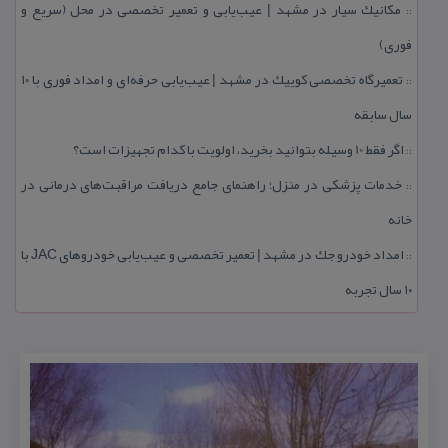
مكانیك سیار در مشهد | عیب‌یابی و تعمیر تخصصی در محل (سریع و
::
فوری)
تعمیرگاه تخصصی كوییك در مشهد | عیب‌یابی حرفه‌ای و امداد فوری با ۱۰
::
سال سابقه
اگر فقط 10 وسیله بتوانید بخرید، اولویت با كدام تجهیزات است؟
::
خدمات پزشكی در منزل؛ راهنمای جامع دریافت مراقبت‌های درمانی در
::
خانه
امداد خودرو جك در مشهد | تعمیر تخصصی و عیب‌یابی خودروهای JAC با
::
۱۰ سال تجربه