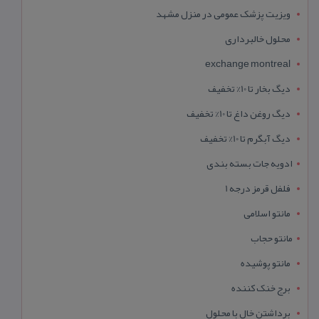
ویزیت پزشک عمومی در منزل مشهد
محلول خالبرداری
exchange montreal
دیگ بخار تا 10% تخفیف
دیگ روغن داغ تا 10% تخفیف
دیگ آبگرم تا 10% تخفیف
ادویه جات بسته بندی
فلفل قرمز درجه 1
مانتو اسلامی
مانتو حجاب
مانتو پوشیده
برج خنک کننده
برداشتن خال با محلول