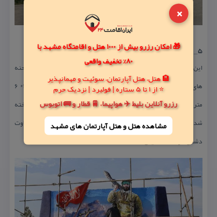
×
🎁 امکان رزرو بیش از 1000 هتل و اقامتگاه مشهد با
۵_ تابلو نقاشی‌های برجسته بزرگ دفاع مقدس:
80% تخفیف واقعی
این تابلوها تركیبی از عكس های مستند و نقاشی های سمبلیك از صحنه
🏨 هتل، هتل آپارتمان، سوئیت و مهمانپذیر
های مختلف دفاع مقدس است كه به صورت نیمه برجسته در ابعاد۴* ۶
⭐ از 1 تا 5 ستاره | فولبرد | نزدیک حرم
رزرو آنلاین بلیط ✈️ هواپیما، 🚆 قطار و 🚌 اتوبوس
متر و به تعداد۱۷ عدد در دو طرف بولوار اصلی مجتمع (بولوار شهدا) ساخته
شده و یادآور صحنه‌هایی از دلاوری و ایثار رزمندگان اسلام و قساوت
مشاهده هتل و هتل‌ آپارتمان های مشهد
دشمن در جنگ تحمیلی است.