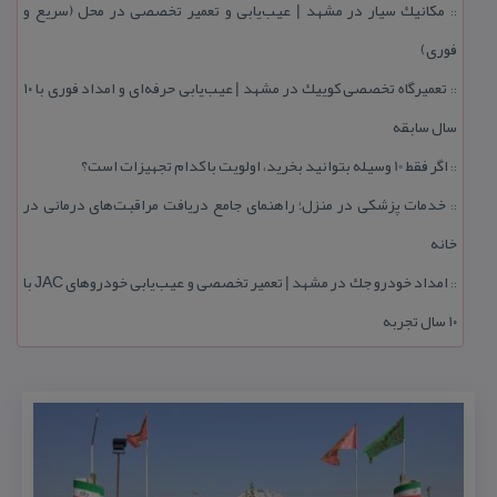
مكانیك سیار در مشهد | عیب‌یابی و تعمیر تخصصی در محل (سریع و
::
فوری)
تعمیرگاه تخصصی كوییك در مشهد | عیب‌یابی حرفه‌ای و امداد فوری با ۱۰
::
سال سابقه
اگر فقط 10 وسیله بتوانید بخرید، اولویت با كدام تجهیزات است؟
::
خدمات پزشكی در منزل؛ راهنمای جامع دریافت مراقبت‌های درمانی در
::
خانه
امداد خودرو جك در مشهد | تعمیر تخصصی و عیب‌یابی خودروهای JAC با
::
۱۰ سال تجربه