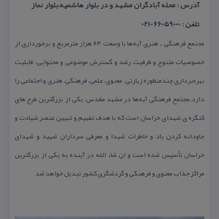
آدرس : محله آبادگران مشهد و در بلوار هاشمیه،بلوار نماز
تلفن : 66059000-021
مجتمع فرهنگی ـ هنری آیه‌ها با وسعت ۶۴ هزار متر‌مربع و برخورداری از
خصوصیات متنوع و ظرفیت رشد و گسترش موضوعی و محتوایی، قابلیت
بهره‌برداری چند‌منظوره زیارتی، معنوی، علمی‌، فرهنگی، هنری‌ و اجتماعی را
دارد.مجتمع فرهنگی آیه‌ها در مشهد مقدس، یكی از بزرگترین طرح های
كنگره ی شهدای خراسان است كه با هدف تفهیم و تبیین عنصر شهادت و
جاودانه كردن یاد و خاطرات شهدا و معرفی سرداران شهید و شهدای
خراسان تأسیس شده است و ان شاء الله در آینده به یكی از بزرگترین
مراكز جذاب معنوی و فرهنگی و گردشگری كشور تبدیل خواهد شد