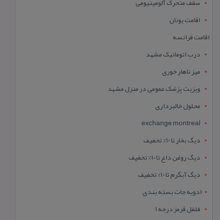
سقف متحرک آلومینیومی
اقامت یونان
اقامت فرانسه
درب اتوماتیک مشهد
میز ناهار خوری
ویزیت پزشک عمومی در منزل مشهد
محلول خالبرداری
exchange montreal
دیگ بخار تا 10% تخفیف
دیگ روغن داغ تا 10% تخفیف
دیگ آبگرم تا 10% تخفیف
ادویه جات بسته بندی
فلفل قرمز درجه 1