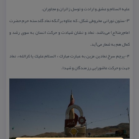
علیه السلام و عشق و ارادت و توسل زائران و مجاوران.
۳-ستون نورانی مخروطی شكل ، كه علاوه برآنكه نماد گلدسته حرم حضرت
امام‌رضا(ع) می‌باشد، نماد و نشان شهادت و حركت انسان به سوی رشد و
كمال هم به شمار می‌آید.
۴-پرچم سرخ نمادین مزین به عبارت مبارك « السلام علیك یا ثارالله»، نماد
جهت و حركت عاشورایی رزمندگان و شهدا.