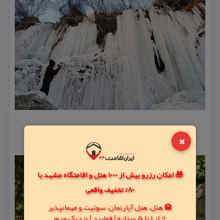
×
🎁 امکان رزرو بیش از 1000 هتل و اقامتگاه مشهد با
80% تخفیف واقعی
🏨 هتل، هتل آپارتمان، سوئیت و مهمانپذیر
⭐ از 1 تا 5 ستاره | فولبرد | نزدیک حرم