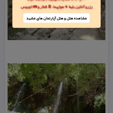
رزرو آنلاین بلیط ✈️ هواپیما، 🚆 قطار و 🚌 اتوبوس
مشاهده هتل و هتل‌ آپارتمان های مشهد