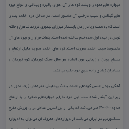
دیواره های عمودی و بلند كوه های آن،‌ هوای پاكیزه و ییلاقی،‌ و انواع میوه
های گیلاس و سیب درختی آن مشهور است. در مدخل دره اخلمد بندی
است كه به همت و یا در زمان بایسنغر میرزای تیموری فرزند شاهرخ و حاكم
توس در نیمه اول سده نهم ساخته شده است. باغات فراوان و میوه های آن
مخصوصا سیب اخلمد معروف است. كوه های اخلمد هم به دلیل ارتفاع و
مسطح بودن و زیبایی فوق العاده هر سال سنگ نوردان، كوه نوردان و
مسافران زیادی را به سوی خود جلب می كند.
آهكی بودن جنس كوه‌های اخلمد باعث پیدایش حفره‌های ژرف مدور در
زیر این آبشار شده‌است. این دره دارای دیواره‌های صخره‌ای با ارتفاع
حدود ۲۰۰-۳۰۰ متر می‌باشد كه یكی از بزرگ‌ترین مناطق برای ورزش مفرح
سنگنوردی در ایران می‌باشد از دیواره‌های معروف ان می‌توان به (دیواره