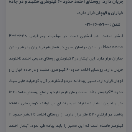
جریان دارد. روستای اخلمد حدود ۶۰ كیلومتری مشهد و در جاده
خیاران و قوچان قرار دارد.
تلفن : 66059000-021
آبشار اخلمد نام آبشاری است در موقعیت جغرافیایی E363448
N585535 در استان خراسان رضوی در شمال شرقی ایران ودر شهرستان
چناران قرار دارد. این آبشار در ۲ كیلومتری روستای قدیمی اخلمد (اخلومد
جریان دارد. روستای اخلمد حدود ۶۰ كیلومتری مشهد و در جاده خیاران و
قوچان قرار دارد. مسیر رودخانه، دره و آبشارهای آن با كوهپایه هایی سبك
حدود ۳ كیلومتر و ۱/۵ ساعت زمان لازم دارد و ارتفاع روستای خلمد ۱۴۴۰
متر و آخرین آبشار كه افراد غیرحرفه ای می توانند كوهپیمایی داشته
باشند در ارتفاع ۱۶۴۰ متر قرار دارد. از روستای اخلمد تا آبشار حدود ۳
كیلومتر فاصله است كه این مسیر را باید پیاده طی نمود. آبشار اخلمد