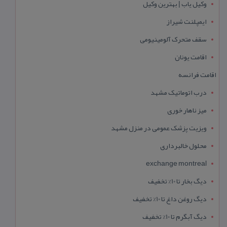
وکیل یاب | بهترین وکیل
ایمپلنت شیراز
سقف متحرک آلومینیومی
اقامت یونان
اقامت فرانسه
درب اتوماتیک مشهد
میز ناهار خوری
ویزیت پزشک عمومی در منزل مشهد
محلول خالبرداری
exchange montreal
دیگ بخار تا 10% تخفیف
دیگ روغن داغ تا 10% تخفیف
دیگ آبگرم تا 10% تخفیف