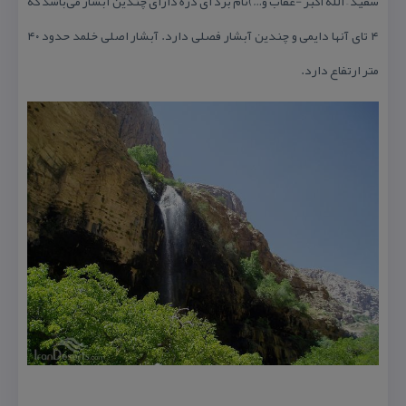
سفید – الله اكبر -عقاب و…)نام برد ای دره دارای چندین آبشار می‌باشد كه
۴ تای آنها دایمی و چندین آبشار فصلی دارد. آبشار اصلی خلمد حدود ۴۰
متر ارتفاع دارد.