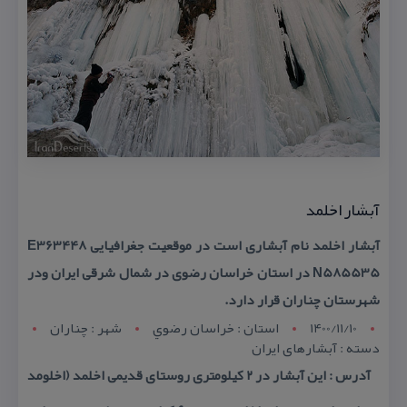
آبشار اخلمد
آبشار اخلمد نام آبشاری است در موقعیت جغرافیایی E363448
N585535 در استان خراسان رضوی در شمال شرقی ایران ودر
شهرستان چناران قرار دارد.
1400/11/10
استان : خراسان رضوي
شهر : چناران
دسته : آبشارهای ایران
آدرس : این آبشار در ۲ كیلومتری روستای قدیمی اخلمد (اخلومد