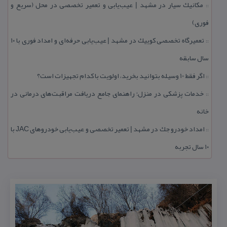
مكانیك سیار در مشهد | عیب‌یابی و تعمیر تخصصی در محل (سریع و
::
فوری)
تعمیرگاه تخصصی كوییك در مشهد | عیب‌یابی حرفه‌ای و امداد فوری با ۱۰
::
سال سابقه
اگر فقط 10 وسیله بتوانید بخرید، اولویت با كدام تجهیزات است؟
::
خدمات پزشكی در منزل؛ راهنمای جامع دریافت مراقبت‌های درمانی در
::
خانه
امداد خودرو جك در مشهد | تعمیر تخصصی و عیب‌یابی خودروهای JAC با
::
۱۰ سال تجربه