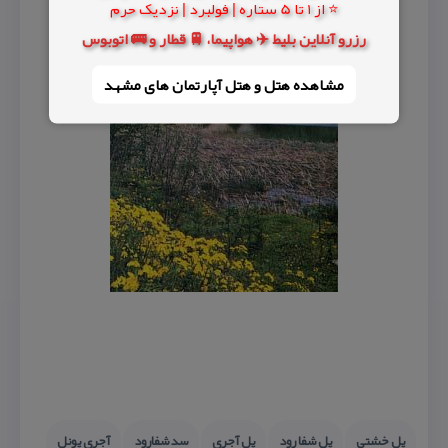
⭐ از 1 تا 5 ستاره | فولبرد | نزدیک حرم
رزرو آنلاین بلیط ✈️ هواپیما، 🚆 قطار و 🚌 اتوبوس
مشاهده هتل و هتل‌ آپارتمان های مشهد
پل خشتی
پل شفا رود
پل آجری
سد شفارود
آجری پونل