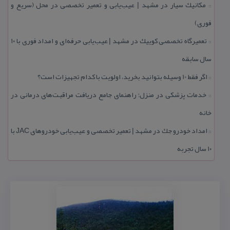
مكانیك سیار در مشهد | عیب‌یابی و تعمیر تخصصی در محل (سریع و
::
فوری)
تعمیرگاه تخصصی كوییك در مشهد | عیب‌یابی حرفه‌ای و امداد فوری با ۱۰
::
سال سابقه
اگر فقط 10 وسیله بتوانید بخرید، اولویت با كدام تجهیزات است؟
::
خدمات پزشكی در منزل؛ راهنمای جامع دریافت مراقبت‌های درمانی در
::
خانه
امداد خودرو جك در مشهد | تعمیر تخصصی و عیب‌یابی خودروهای JAC با
::
۱۰ سال تجربه