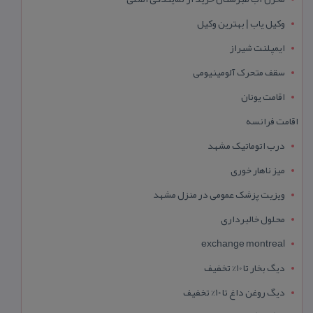
وکیل یاب | بهترین وکیل
ایمپلنت شیراز
سقف متحرک آلومینیومی
اقامت یونان
اقامت فرانسه
درب اتوماتیک مشهد
میز ناهار خوری
ویزیت پزشک عمومی در منزل مشهد
محلول خالبرداری
exchange montreal
دیگ بخار تا 10% تخفیف
دیگ روغن داغ تا 10% تخفیف