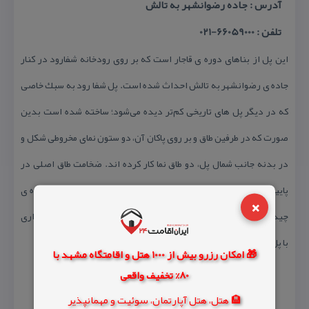
آدرس : جاده رضوانشهر به تالش
تلفن : 66059000-021
این پل از بناهای دوره ی قاجار است كه بر روی رودخانه شفارود در كنار
جاده ی رضوانشهر به تالش احداث شده است. پل شفا رود به سبك خاصی
كه در دیگر پل های تاریخی كم‌تر دیده می‌شود؛ ساخته شده است بدین
صورت كه در طرفین طاق و بر روی پاكان آن، دو ستون نمای مخروطی شكل و
در بدنه جانب شمال پل، دو طاق نما كار كرده اند. ضخامت طاق اصلی در
پایین و بالا یك متر است.مصالح به كار رفته در آن آجر و ساروج و نحوه ی
×
چیدمان آجر ها به صورت افقی می باشد و در حال حاضر به دلیل همجواری
با پل اصلی متروكه باقی مانده است .
🎁 امکان رزرو بیش از 1000 هتل و اقامتگاه مشهد با
80% تخفیف واقعی
🏨 هتل، هتل آپارتمان، سوئیت و مهمانپذیر