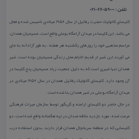
تلفن : 66059000-021
كلیسای كاتولیك حضرت رفائیل از سال ۱۹۵۶ میلادی تاسیس شده و فعال
می باشد. این كلیسا در میدان آرامگاه بوعلی واقع است. مسیحیان همدان،
مراسم مذهبی خود را روزهای یكشنبه هر هفته ، به طور آزادانه به جای
می آورند.این شهر از قدیم الایام محل زندگی مسیحیان بوده است. شهر
همدان تنها شهری است كه به دلیل جمعیت زیاد مسیحیان پنج كلیسا در
آن وجود دارد. كلیسای كاتولیك رفائیل همدان در سال ۱۹۵۶ میلادی در
میدان آرامگاه بو علی در شهر همدان بنا شده است .
در حال حاضر دو كلیسای ارامنه و گریگور توسط سازمان میراث فرهنگی
مرمت شده . مورد بازدید علاقه مندان در تپه هگمتانه واقع شده است. دو
كلیسایی كه در منطقه سریخچال همدان قرار دارند، بدون استفاده درب