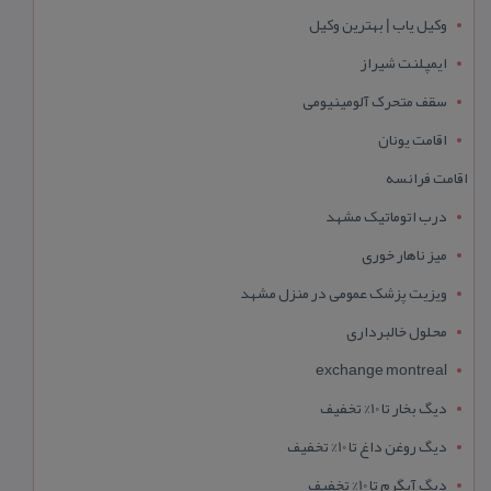
وکیل یاب | بهترین وکیل
ایمپلنت شیراز
سقف متحرک آلومینیومی
اقامت یونان
اقامت فرانسه
درب اتوماتیک مشهد
میز ناهار خوری
ویزیت پزشک عمومی در منزل مشهد
محلول خالبرداری
exchange montreal
دیگ بخار تا 10% تخفیف
دیگ روغن داغ تا 10% تخفیف
دیگ آبگرم تا 10% تخفیف