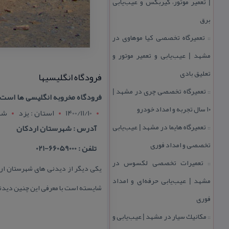
| تعمیر موتور، گیربكس و عیب‌یابی
برق
تعمیرگاه تخصصی كیا موهاوی در
::
مشهد | عیب‌یابی و تعمیر موتور و
تعلیق بادی
فرودگاه انگلیسیها
تعمیرگاه تخصصی چری در مشهد |
::
فرودگاه مخروبه انگلیسی ها است ك
۱۰ سال تجربه و امداد خودرو
1400/11/10
استان : يزد
شهر
تعمیرگاه هایما در مشهد | عیب‌یابی
آدرس : شهرستان اردكان
::
تخصصی و امداد فوری
تلفن : 66059000-021
تعمیرات تخصصی لكسوس در
::
یكی دیگر از دیدنی های شهرستان اردك
مشهد | عیب‌یابی حرفه‌ای و امداد
شایسته است با معرفی این چنین دیدنی
فوری
مكانیك سیار در مشهد | عیب‌یابی و
::