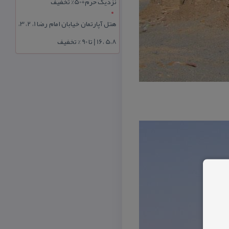
نزدیک حرم+50% تخفیف
هتل آپارتمان خیابان امام رضا 1، 2، 3،
5،8 ،16 | تا 90 % تخفیف