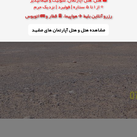
⭐ از 1 تا 5 ستاره | فولبرد | نزدیک حرم
رزرو آنلاین بلیط ✈️ هواپیما، 🚆 قطار و 🚌 اتوبوس
مشاهده هتل و هتل‌ آپارتمان های مشهد