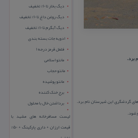
دیگ بخار تا 10% تخفیف
دیگ روغن داغ تا 10% تخفیف
دیگ آبگرم تا 10% تخفیف
ادویه جات بسته بندی
فلفل قرمز درجه 1
 برد.
مانتو اسلامی
مانتو حجاب
مانتو پوشیده
برج خنک کننده
 های گردشگری این شهرستان نام برد.
برداشتن خال با محلول
 شود.
لیست مسافرخانه های مشهد با
قیمت ارزان + داری پارکینگ + 50%
تخفیف