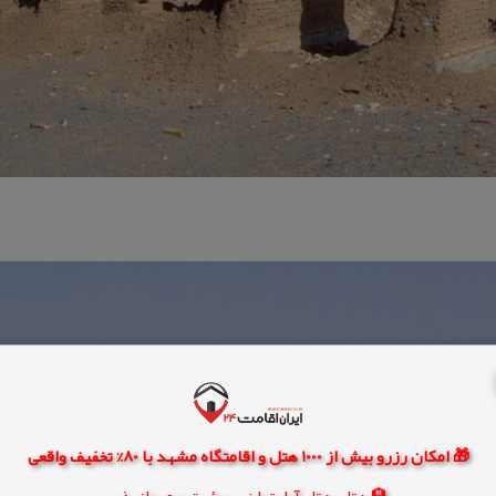
🎁 امکان رزرو بیش از 1000 هتل و اقامتگاه مشهد با 80% تخفیف واقعی
🏨 هتل، هتل آپارتمان، سوئیت و مهمانپذیر