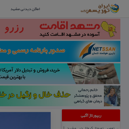
اماکن دیدنی مشهد
ریپورتاژ آگهی
تعمیر تویوتا كرولا در مشهد |
::