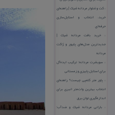
كت و شلوار مردانه شیك | راهنمای
::
خرید، انتخاب و استایل‌سازی
حرفه‌ای
خرید بافت مردانه شیك |
::
جدیدترین مدل‌های پلیور و ژاكت
مردانه
سویشرت مردانه؛ تركیب ایده‌آل
::
برای استایل پاییزی و زمستانی
پاور متر كلمپی چیست؟ راهنمای
::
انتخاب بهترین وات‌متر انبری برای
اندازه‌گیری توان برق
بارانی مردانه شیك و ضدآب؛
::