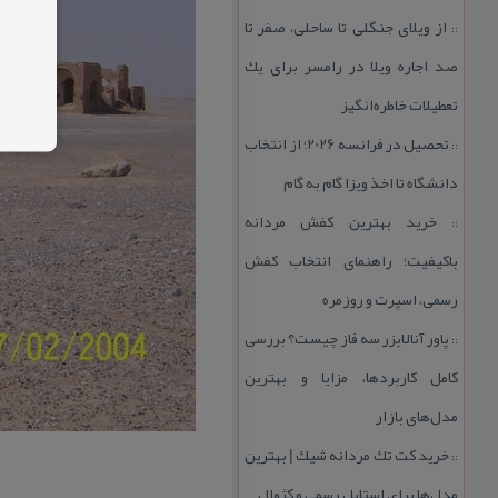
از ویلای جنگلی تا ساحلی، صفر تا
::
صد اجاره ویلا در رامسر برای یك
تعطیلات خاطره‌انگیز
تحصیل در فرانسه 2026؛ از انتخاب
::
دانشگاه تا اخذ ویزا گام به گام
خرید بهترین كفش مردانه
::
باكیفیت؛ راهنمای انتخاب كفش
رسمی، اسپرت و روزمره
پاور آنالایزر سه فاز چیست؟ بررسی
::
كامل كاربردها، مزایا و بهترین
مدل‌های بازار
خرید كت تك مردانه شیك | بهترین
::
مدل‌ها برای استایل رسمی و كژوال