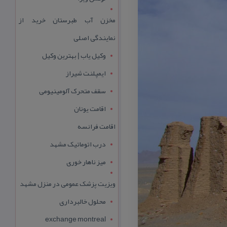
مخزن آب طبرستان خرید از
نمایندگی اصلی
وکیل یاب | بهترین وکیل
ایمپلنت شیراز
سقف متحرک آلومینیومی
اقامت یونان
اقامت فرانسه
درب اتوماتیک مشهد
میز ناهار خوری
ویزیت پزشک عمومی در منزل مشهد
محلول خالبرداری
exchange montreal