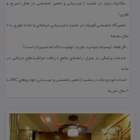
مكانیك سیار در مشهد | عیب‌یابی و تعمیر تخصصی در محل (سریع و
::
فوری)
تعمیرگاه تخصصی كوییك در مشهد | عیب‌یابی حرفه‌ای و امداد فوری با ۱۰
::
سال سابقه
اگر فقط 10 وسیله بتوانید بخرید، اولویت با كدام تجهیزات است؟
::
خدمات پزشكی در منزل؛ راهنمای جامع دریافت مراقبت‌های درمانی در
::
خانه
امداد خودرو جك در مشهد | تعمیر تخصصی و عیب‌یابی خودروهای JAC با
::
۱۰ سال تجربه