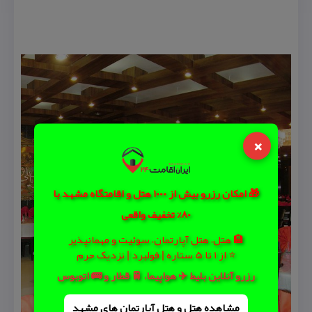
×
🎁 امکان رزرو بیش از 1000 هتل و اقامتگاه مشهد با
80% تخفیف واقعی
🏨 هتل، هتل آپارتمان، سوئیت و مهمانپذیر
⭐ از 1 تا 5 ستاره | فولبرد | نزدیک حرم
رزرو آنلاین بلیط ✈️ هواپیما، 🚆 قطار و 🚌 اتوبوس
مشاهده هتل و هتل‌ آپارتمان های مشهد