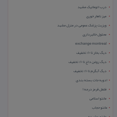
درب اتوماتیک مشهد
میز ناهار خوری
ویزیت پزشک عمومی در منزل مشهد
محلول خالبرداری
exchange montreal
دیگ بخار تا 10% تخفیف
دیگ روغن داغ تا 10% تخفیف
دیگ آبگرم تا 10% تخفیف
ادویه جات بسته بندی
فلفل قرمز درجه 1
مانتو اسلامی
مانتو حجاب
مانتو پوشیده