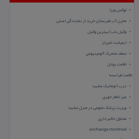
لوکس ویزا
مخزن آب طبرستان خرید از نمایندگی اصلی
وکیل یاب | بهترین وکیل
ایمپلنت شیراز
سقف متحرک آلومینیومی
اقامت یونان
اقامت فرانسه
درب اتوماتیک مشهد
میز ناهار خوری
ویزیت پزشک عمومی در منزل مشهد
محلول خالبرداری
exchange montreal