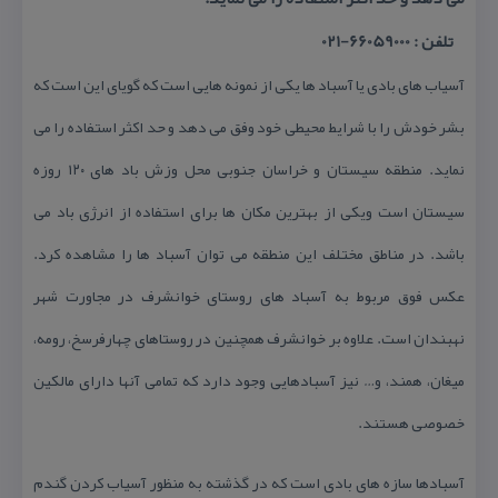
تلفن : 66059000-021
آسیاب های بادی یا آسباد ها یكی از نمونه هایی است كه گویای این است كه
بشر خودش را با شرایط محیطی خود وفق می دهد و حد اكثر استفاده را می
نماید. منطقه سیستان و خراسان جنوبی محل وزش باد های ۱۲۰ روزه
سیستان است ویكی از بهترین مكان ها برای استفاده از انرژی باد می
باشد. در مناطق مختلف این منطقه می توان آسباد ها را مشاهده كرد.
عكس فوق مربوط به آسباد های روستای خوانشرف در مجاورت شهر
نهبندان است. علاوه بر خوانشرف همچنین در روستاهای چهارفرسخ، رومه،
میغان، همند، و… نیز آسبادهایی وجود دارد كه تمامی آنها دارای مالكین
خصوصی هستند.
آسبادها سازه های بادی است كه در گذشته به منظور آسیاب كردن گندم