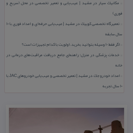
مكانیك سیار در مشهد | عیب‌یابی و تعمیر تخصصی در محل (سریع و
::
فوری)
تعمیرگاه تخصصی كوییك در مشهد | عیب‌یابی حرفه‌ای و امداد فوری با ۱۰
::
سال سابقه
اگر فقط 10 وسیله بتوانید بخرید، اولویت با كدام تجهیزات است؟
::
خدمات پزشكی در منزل؛ راهنمای جامع دریافت مراقبت‌های درمانی در
::
خانه
امداد خودرو جك در مشهد | تعمیر تخصصی و عیب‌یابی خودروهای JAC با
::
۱۰ سال تجربه