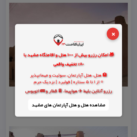
×
🎁 امکان رزرو بیش از 1000 هتل و اقامتگاه مشهد با
80% تخفیف واقعی
🏨 هتل، هتل آپارتمان، سوئیت و مهمانپذیر
⭐ از 1 تا 5 ستاره | فولبرد | نزدیک حرم
رزرو آنلاین بلیط ✈️ هواپیما، 🚆 قطار و 🚌 اتوبوس
مشاهده هتل و هتل‌ آپارتمان های مشهد