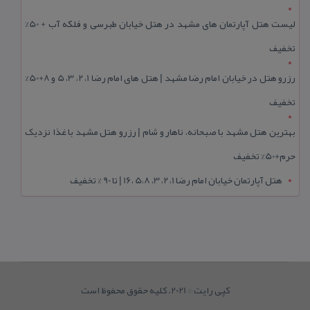
لیست هتل آپارتمان های مشهد در هتل خیابان طبرسی و فلکه آب + 50%
تخفیف
رزرو هتل در خیابان امام رضا مشهد | هتل‌ های امام رضا 1، 2، 3، 5 و 8+50%
تخفیف
بهترین هتل مشهد با صبحانه، ناهار و شام | رزرو هتل مشهد با غذا نزدیک
حرم+50% تخفیف
هتل آپارتمان خیابان امام رضا 1، 2، 3، 5،8 ،16 | تا 90 % تخفیف
کپی رایت © 2021. کلیه حقوق محفوظ است