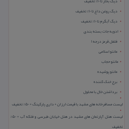
دیگ بخار تا 10% تخفیف
دیگ روغن داغ تا 10% تخفیف
دیگ آبگرم تا 10% تخفیف
ادویه جات بسته بندی
فلفل قرمز درجه 1
مانتو اسلامی
مانتو حجاب
مانتو پوشیده
برج خنک کننده
برداشتن خال با محلول
لیست مسافرخانه های مشهد با قیمت ارزان + داری پارکینگ + 50% تخفیف
لیست هتل آپارتمان های مشهد در هتل خیابان طبرسی و فلکه آب + 50%
تخفیف