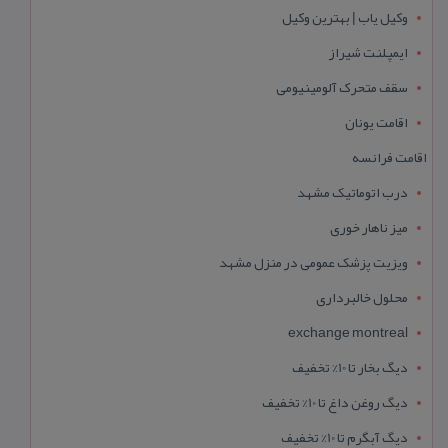
وکیل یاب | بهترین وکیل
ایمپلنت شیراز
سقف متحرک آلومینیومی
اقامت یونان
اقامت فرانسه
درب اتوماتیک مشهد
میز ناهار خوری
ویزیت پزشک عمومی در منزل مشهد
محلول خالبرداری
exchange montreal
دیگ بخار تا 10% تخفیف
دیگ روغن داغ تا 10% تخفیف
دیگ آبگرم تا 10% تخفیف