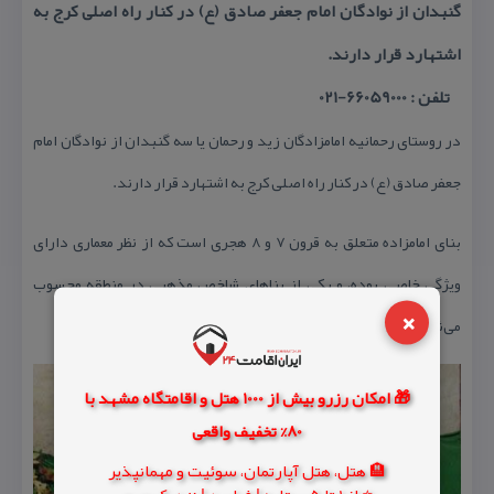
گنبدان از نوادگان امام جعفر صادق (ع) در كنار راه اصلی كرج به
اشتهارد قرار دارند.
تلفن : 66059000-021
در روستای رحمانیه امامزادگان زید و رحمان یا سه گنبدان از نوادگان امام
جعفر صادق (ع) در كنار راه اصلی كرج به اشتهارد قرار دارند.
بنای امامزاده متعلق به قرون ۷ و ۸ هجری است كه از نظر معماری دارای
وی‍ژگی خاصی بوده، و یكی از بناهای شاخص مذهبی در منطقه محسوب
×
می‌شود.
🎁 امکان رزرو بیش از 1000 هتل و اقامتگاه مشهد با
80% تخفیف واقعی
🏨 هتل، هتل آپارتمان، سوئیت و مهمانپذیر