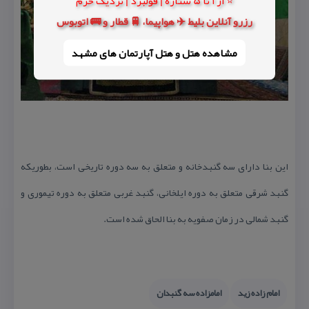
⭐ از 1 تا 5 ستاره | فولبرد | نزدیک حرم
رزرو آنلاین بلیط ✈️ هواپیما، 🚆 قطار و 🚌 اتوبوس
مشاهده هتل و هتل‌ آپارتمان های مشهد
این بنا دارای سه گنبدخانه و متعلق به سه دوره تاریخی است، بطوریكه
گنبد شرقی متعلق به دوره ایلخانی، گنبد غربی متعلق به دوره تیموری و
گنبد شمالی در زمان صفویه به بنا الحاق شده است.
امام زاده زید
امامزاده سه گنبدان