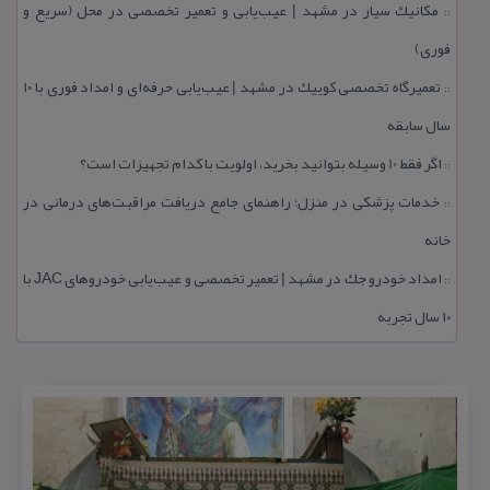
مكانیك سیار در مشهد | عیب‌یابی و تعمیر تخصصی در محل (سریع و
::
فوری)
تعمیرگاه تخصصی كوییك در مشهد | عیب‌یابی حرفه‌ای و امداد فوری با ۱۰
::
سال سابقه
اگر فقط 10 وسیله بتوانید بخرید، اولویت با كدام تجهیزات است؟
::
خدمات پزشكی در منزل؛ راهنمای جامع دریافت مراقبت‌های درمانی در
::
خانه
امداد خودرو جك در مشهد | تعمیر تخصصی و عیب‌یابی خودروهای JAC با
::
۱۰ سال تجربه