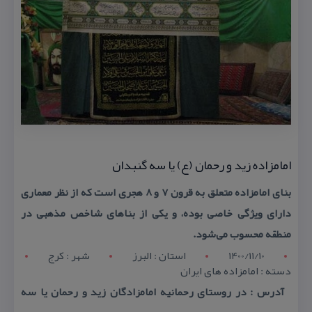
امامزاده زید و رحمان (ع) یا سه گنبدان
بنای امامزاده متعلق به قرون ۷ و ۸ هجری است كه از نظر معماری
دارای وی‍ژگی خاصی بوده، و یكی از بناهای شاخص مذهبی در
منطقه محسوب می‌شود.
1400/11/10
استان : البرز
شهر : کرج
دسته : امامزاده های ایران
آدرس : در روستای رحمانیه امامزادگان زید و رحمان یا سه