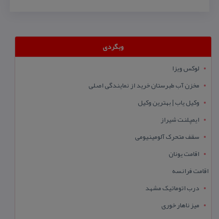
وبگردی
لوکس ویزا
مخزن آب طبرستان خرید از نمایندگی اصلی
وکیل یاب | بهترین وکیل
ایمپلنت شیراز
سقف متحرک آلومینیومی
اقامت یونان
اقامت فرانسه
درب اتوماتیک مشهد
میز ناهار خوری