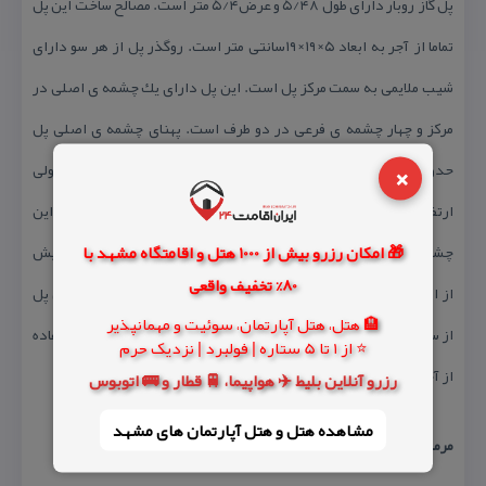
پل گاز روبار دارای طول ۵/۴۸ و عرض۵/۴ متر است. مصالح ساخت این پل
تماما از آجر به ابعاد ۵×۱۹×۱۹سانتی متر است. روگذر پل از هر سو دارای
شیب ملایمی به سمت مركز پل است. این پل دارای یك چشمه ی اصلی در
مركز و چهار چشمه ی فرعی در دو طرف است. پهنای چشمه ی اصلی پل
×
حدود ۹ متر است. چشمه های فرعی دو سوی چشمه ی اصلی باریك ولی
ارتفاع آن ها زیاد است. پهنای این چشمه ها ۵/۱متر است. در دو سوی این
🎁 امکان رزرو بیش از 1000 هتل و اقامتگاه مشهد با
چشمه های فرعی، دو چشمه ی فرعی دیگر قرار دارند كه پهنای آن ها بیش
80% تخفیف واقعی
از ارتفاعشان است و به ۵/۴ متر می رسد. ارتفاع نقطه ی مركزی راس پل
🏨 هتل، هتل آپارتمان، سوئیت و مهمانپذیر
از سطح امروزی آب رودخانه حدود ۵/۴متر است. تاق چشمه ها با استفاده
⭐ از 1 تا 5 ستاره | فولبرد | نزدیک حرم
از آجر و به شكل جناغی ساخته شده است.
رزرو آنلاین بلیط ✈️ هواپیما، 🚆 قطار و 🚌 اتوبوس
مشاهده هتل و هتل‌ آپارتمان های مشهد
مرمت و بازسازی