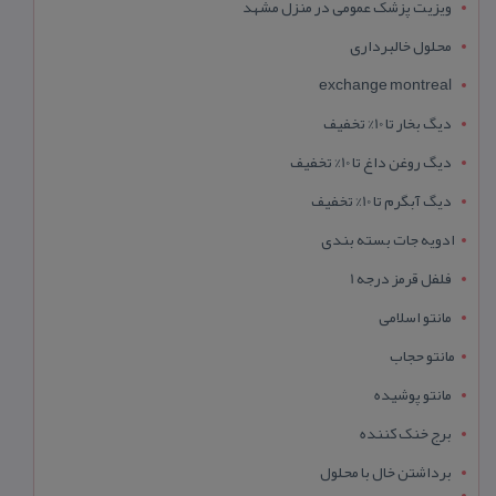
ویزیت پزشک عمومی در منزل مشهد
محلول خالبرداری
exchange montreal
دیگ بخار تا 10% تخفیف
دیگ روغن داغ تا 10% تخفیف
دیگ آبگرم تا 10% تخفیف
ادویه جات بسته بندی
فلفل قرمز درجه 1
مانتو اسلامی
مانتو حجاب
مانتو پوشیده
برج خنک کننده
برداشتن خال با محلول