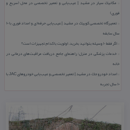
مكانیك سیار در مشهد | عیب‌یابی و تعمیر تخصصی در محل (سریع و
::
فوری)
تعمیرگاه تخصصی كوییك در مشهد | عیب‌یابی حرفه‌ای و امداد فوری با ۱۰
::
سال سابقه
اگر فقط 10 وسیله بتوانید بخرید، اولویت با كدام تجهیزات است؟
::
خدمات پزشكی در منزل؛ راهنمای جامع دریافت مراقبت‌های درمانی در
::
خانه
امداد خودرو جك در مشهد | تعمیر تخصصی و عیب‌یابی خودروهای JAC با
::
۱۰ سال تجربه