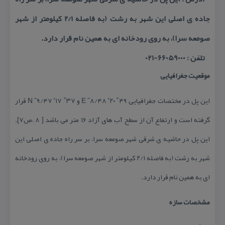
جاده ی اصلی این شهر به رشت (به فاصله ۲/۱ كیلومتر از شهر
صومعه سرا)، به روی رودخانه ای به همین نام قرار دارد.
تلفن : 66059000-021
موقعیت جغرافیایی
این پل در مختصات جغرافیایی E ˝۸/۴۸ ′۲۰ ˚۴۹ و N ˝۹/۴۷ ′۱۷ ˚۳۷ قرار
گرفته است و ارتفاع آن از سطح آب های آزاد ۱۶ متر می باشد [ ۸ ،ص۷].
این پل در حاشیه ی شرقی شهر صومعه سرا، بر سر راه جاده ی اصلی این
شهر به رشت (به فاصله ۲/۱ كیلومتر از شهر صومعه سرا)، به روی رودخانه
ای به همین نام قرار دارد.
مشخصات سازه