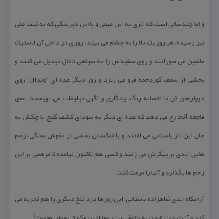
و اما چندسالی است كه اثری به این مهمی و با این دیرینگی كه به ثبت ملی
نیز رسیده، هر روز یك بلا را به چشم می بیند. روزی در داخل آن لاستیك
ماشین می سوزانند و روی سفیدش را به سیاهی ذغال تبدیل می كنند و
بخشی از سقف گوردخمه فرو می ریزد و روز دیگر عده ای “وندال” روی
دیوارهای آن با افشانه رنگ، یادگاری و آگهی تبلیغات می نویسند. عمق
فاجعه آنجا رخ می دهد كه عده ای دیگر به سودای كشف گنج، با چكش به
جان این اثر باستانی می افتند و با شكستن بخشی از نقوش سنگی، زخم
هایی ابدی بر پیكرش می زنند و كسی هم تاكنون نیامده تا مرهمی بر این
زخم ها بگذارد و آنها را مرمت كند.
آرامگاه ابدی شاهزاده باستانی، این روزها درد تلخ دیگری را هم تجربه می
كند و آن تبدیل شدن به پاتوقی برای معتادین و كارتن خواب‌هاست!