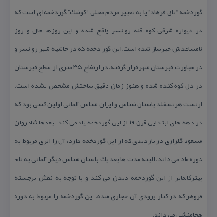
گوردخمه “تاق فرهاد” یا به تعبیر مردم محلی “كوشك” گوردخمه‌ای است كه
در دیواره شرقی كوه قله روانسر واقع شده و این روزها حال و روز
نامساعدش خبرساز شده است.این گور دخمه كه در حاشیه شهر روانسر و
در مجاورت قبرستان شهر قرار گرفته، در ارتفاع ۳۵ متری از سطح قبرستان
در دل كوه كنده شده و هنوز زمان دقیق ساختش مشخص نشده است.
ارنست هرتسفلد باستان شناس و ایران شناس آلمانی اولین كسی بود كه
در دهه های ابتدایی قرن ۱۹ از این گوردخمه یاد می كند. بعدها شادروان
مسعود گلزاری در بازدیدی كه از این گوردخمه دارد، آن را اثری مربوط به
دوره ماد می داند. البته مدت ها بعد یك باستان شناس دیگر آلمانی به نام
پیتركالمایر از این گوردخمه دیدن می كند و با توجه به نقش برجسته
فروهر كه در كنار ورودی آن حجاری شده، این گوردخمه را مربوط به دوره
هخامنشی می داند.