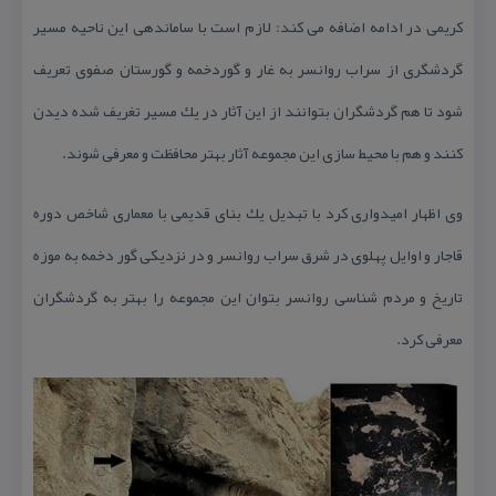
كریمی در ادامه اضافه می كند: لازم است با ساماندهی این ناحیه مسیر
گردشگری از سراب روانسر به غار و گوردخمه و گورستان صفوی تعریف
شود تا هم گردشگران بتوانند از این آثار در یك مسیر تغریف شده دیدن
كنند و هم با محیط سازی این مجموعه آثار بهتر محافظت و معرفی شوند.
وی اظهار امیدواری كرد با تبدیل یك بنای قدیمی با معماری شاخص دوره
قاجار و اوایل پهلوی در شرق سراب روانسر و در نزدیكی گور دخمه به موزه
تاریخ و مردم شناسی روانسر بتوان این مجموعه را بهتر به گردشگران
معرفی كرد.