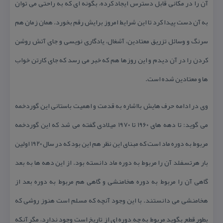
آن را در مكانی قابل دسترس ایجاد كرده، بگونه ای كه به راحتی می توان
به آن دست پیدا كرد تا این شرایط امروز برایش رقم بخورد. همان زمان هم
سرنگ و وسائل تزریق معتادین، آشغال، یادگاری نویسی و جای آتش روشن
كردن را در آن دیدم و این روزها هم كه خبر می رسد كه جای كارتن خواب
ها و معتادین شده است.
وی در ادامه حرف هایش بااشاره به قدمت و اهمیت باستانی این گوردخمه
می گوید: تا دهه های ۱۹۶۰ تا ۱۹۷۰ میلادی گفته می شد كه این گوردخمه
مربوط به دوره ماد است كه مبنای این نظر هم این بود كه در سال ۱۹۲۰ اولین
بار هرتسفلد آن را مربوط به دوره ماد دانسته بود. از این دهه ها به بعد
گاهی آن را مربوط به دوره هخامنشی و گاهی هم مربوط به دوره بعد از
هخامنشی می دانستند. با این وجود آنچه كه مسلم است هنوز روشی كه
بطور قطع بگوید مربوط به چه دوره ای از تاریخ است وجود ندارد، مگر آنكه