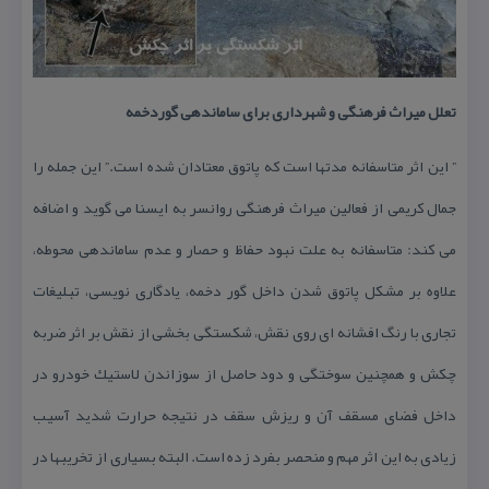
تعلل میراث فرهنگی و شهرداری برای ساماندهی گوردخمه
” این اثر متاسفانه مدتها است كه پاتوق معتادان شده است.” این جمله را
جمال كریمی از فعالین میراث فرهنگی روانسر به ایسنا می گوید و اضافه
می كند: متاسفانه به علت نبود حفاظ و حصار و عدم ساماندهی محوطه،
علاوه بر مشكل پاتوق شدن داخل گور دخمه، یادگاری نویسی، تبلیغات
تجاری با رنگ افشانه ای روی نقش، شكستگی بخشی از نقش بر اثر ضربه
چكش و همچنین سوختگی و دود حاصل از سوزاندن لاستیك خودرو در
داخل فضای مسقف آن و ریزش سقف در نتیجه حرارت شدید آسیب
زیادی به این اثر مهم و منحصر بفرد زده است. البته بسیاری از تخریبها در