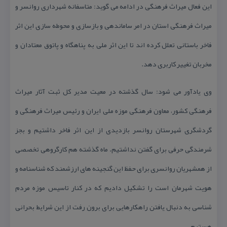
این فعال میراث فرهنگی در ادامه می گوید: متاسفانه شهرداری روانسر و
میراث فرهنگی استان در امر ساماندهی و بازسازی و محوطه سازی این اثر
فاخر باستانی تعلل كرده اند تا این اثر ملی به پناهگاه و پاتوق معتادان و
مخربان تغییر كاربری دهد.
وی یادآور می شود: سال گذشته در معیت مدیر كل ثبت آثار میراث
فرهنگی كشور، معاون فرهنگی موزه ملی ایران و رئیس میراث فرهنگی و
گردشگری شهرستان روانسر بازدیدی از این اثر فاخر داشتیم و بجز
شرمندگی حرفی برای گفتن نداشتیم. ماه گذشته هم كارگروهی تخصصی
از همشهریان روانسری برای حفظ این گنجینه های ارزشمند كه شناسنامه و
هویت شهرمان است را تشكیل دادیم كه در كنار تاسیس موزه مردم
شناسی به دنبال یافتن راهكارهایی برای برون رفت از این شرایط بحرانی
هستیم.