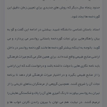
حدود پنجاه سال دیگر كه روش های جدیدی برای تعیین زمان دقیق این
گوردخمه ها ایجاد شود.
استاد باستان شناسی دانشگاه شهید بهشتی در ادامه این گفت و گو به
بیان راهكارهایی برای نجات گوردخمه باستانی روانسر می پردازد و می
گوید: باتوجه به اینكه بیشتر گوردخمه ها مانند گوردخمه روانسر در داخل
اراضی منایع طبیعی واقع شده اند، برای همین فكر می كنم میراث فرهنگی
باید نامه نگاری هایی با دولت داشته باشد و درخواست كند كه این اراضی
را از منابع طبیعی بگیرد و در اختیار میراث فرهنگی قرار دهد تا برنامه
نجات آن را شروع كنند. همچنین گروهی از مرمتگران بناهای تاریخی را از
تهران به روانسر بیاورند تا رنگ آمیزی های آن را پاك و شكستگی هایش را
ترمیم كنند. در نهایت هم می توان با بیرون راندن كارتن خواب ها و