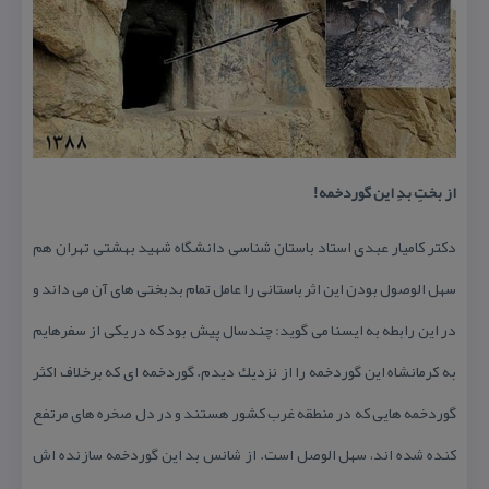
از بختِ بدِ این گوردخمه!
دكتر كامیار عبدی استاد باستان شناسی دانشگاه شهید بهشتی تهران هم
سهل الوصول بودن این اثر باستانی را عامل تمام بدبختی های آن می داند و
در این رابطه به ایسنا می گوید: چندسال پیش بود كه در یكی از سفرهایم
به كرمانشاه این گوردخمه را از نزدیك دیدم. گوردخمه ای كه برخلاف اكثر
گوردخمه هایی كه در منطقه غرب كشور هستند و در دل صخره های مرتفع
كنده شده اند، سهل الوصل است. از شانس بد این گوردخمه سازنده اش