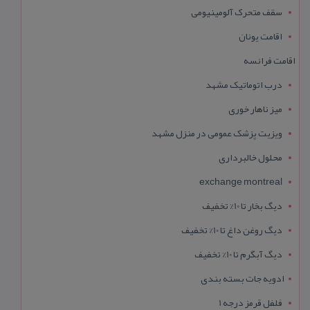
سقف متحرک آلومینیومی
اقامت یونان
اقامت فرانسه
درب اتوماتیک مشهد
میز ناهار خوری
ویزیت پزشک عمومی در منزل مشهد
محلول خالبرداری
exchange montreal
دیگ بخار تا 10% تخفیف
دیگ روغن داغ تا 10% تخفیف
دیگ آبگرم تا 10% تخفیف
ادویه جات بسته بندی
فلفل قرمز درجه 1