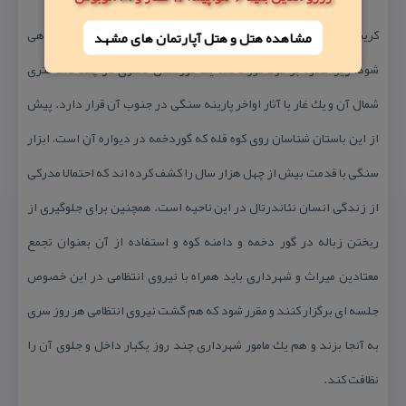
كریمی می گوید: محوطه باید زیر نظر كارشناسان میراث فرهنگی ساماندهی
مشاهده هتل و هتل‌ آپارتمان های مشهد
شود، زیرا علاوه بر خود گور دخمه یك گورستان صفوی در چند صد متری
شمال آن و یك غار با آثار اواخر پارینه سنگی در جنوب آن قرار دارد. پیش
از این باستان شناسان روی كوه قله كه گوردخمه در دیواره آن است، ابزار
سنگی با قدمت بیش از چهل هزار سال را كشف كرده اند كه احتمالا مدركی
از زندگی انسان نئاندرتال در این ناحیه است. همچنین برای جلوگیری از
ریختن زباله در گور دخمه و دامنه كوه و استفاده از آن بعنوان تجمع
معتادین میراث و شهرداری باید همراه با نیروی انتظامی در این خصوص
جلسه ای برگزار كنند و مقرر شود كه هم گشت نیروی انتظامی هر روز سری
به آنجا بزند و هم یك مامور شهرداری چند روز یكبار داخل و جلوی آن را
نظافت كند.