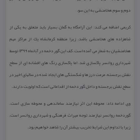
دوم و سوم هخامنشی به این سو.
كریمی اضافه می كند: این آرامگاه به گمان بسیار باید متعلق به یكی از
شاهزاده های هخامنشی باشد، زیرا منطقه كرمانشاه یك از مراكز مهم
هخامنشیان به شمار می آمده است. كف این گور دخمه در آبانماه ۱۳۹۹ توسط
شهرداری روانسر پاكسازی شد، اما پاكسازی رنگ های افشانه ای از سطح
نقش برجسته، مرمت درزها و شكستگی های ایجاد شده در سالهای اخیر در
سطح نقش برجسته و داخل گور دخمه از اقداماتی است كه اولویت دارند.
وی ادامه داد: محوطه این اثر نیازمند ساماندهی و محوطه سازی است.
گوردخمه روانسر نیازمند توجه میراث فرهنگی و شهرداری روانسر است،
زیرا با تداوم این شرایط تخریب بیشتر آن را شاهد خواهیم بود.