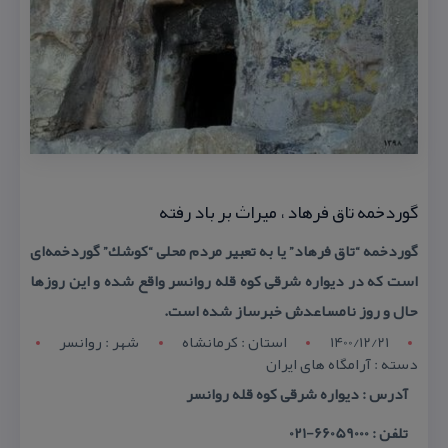
گوردخمه تاق فرهاد ، میراث بر باد رفته
گوردخمه “تاق فرهاد” یا به تعبیر مردم محلی “كوشك” گوردخمه‌ای
است كه در دیواره شرقی كوه قله روانسر واقع شده و این روزها
حال و روز نامساعدش خبرساز شده است.
1400/12/21
استان : کرمانشاه
شهر : روانسر
دسته : آرامگاه های ایران
آدرس : دیواره شرقی كوه قله روانسر
تلفن : 66059000-021