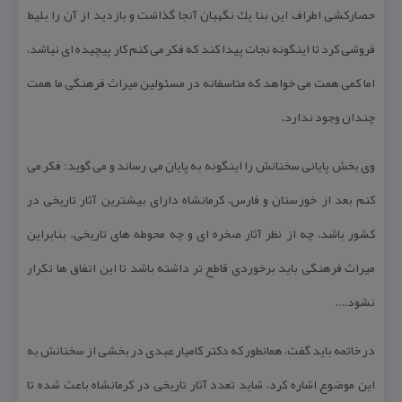
حصاركشی اطراف این بنا یك نگهبان آنجا گذاشت و بازدید از آن را بلیط
فروشی كرد تا اینگونه نجات پیدا كند كه فكر می كنم كار پیچیده ای نباشد،
اما كمی همت می خواهد كه متاسفانه در مسئولین میراث فرهنگی ما همت
چندان وجود ندارد.
وی بخش پایانی سخنانش را اینگونه به پایان می رساند و می گوید: فكر می
كنم بعد از خوزستان و فارس، كرمانشاه دارای بیشترین آثار تاریخی در
كشور باشد، چه از نظر آثار صخره ای و چه محوطه های تاریخی. بنابراین
میراث فرهنگی باید برخوردی قاطع تر داشته باشد تا این اتفاق ها تكرار
نشود….
در خاتمه باید گفت، همانطور كه دكتر كامیار عبدی در بخشی از سخنانش به
این موضوع اشاره كرد، شاید تعدد آثار تاریخی در كرمانشاه باعث شده تا