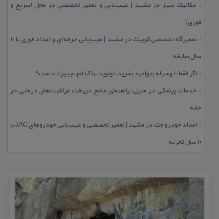
مكانیك سیار در مشهد | عیب‌یابی و تعمیر تخصصی در محل (سریع و
::
فوری)
تعمیرگاه تخصصی كوییك در مشهد | عیب‌یابی حرفه‌ای و امداد فوری با ۱۰
::
سال سابقه
اگر فقط 10 وسیله بتوانید بخرید، اولویت با كدام تجهیزات است؟
::
خدمات پزشكی در منزل؛ راهنمای جامع دریافت مراقبت‌های درمانی در
::
خانه
امداد خودرو جك در مشهد | تعمیر تخصصی و عیب‌یابی خودروهای JAC با
::
۱۰ سال تجربه