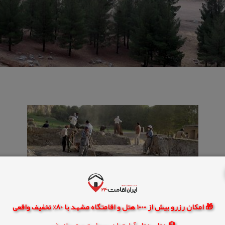
🎁 امکان رزرو بیش از 1000 هتل و اقامتگاه مشهد با 80% تخفیف واقعی
🏨 هتل، هتل آپارتمان، سوئیت و مهمانپذیر