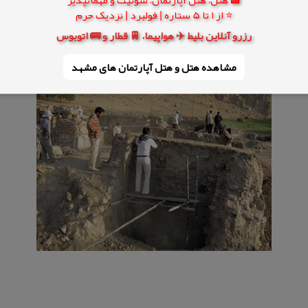
⭐ از 1 تا 5 ستاره | فولبرد | نزدیک حرم
رزرو آنلاین بلیط ✈️ هواپیما، 🚆 قطار و 🚌 اتوبوس
مشاهده هتل و هتل‌ آپارتمان های مشهد