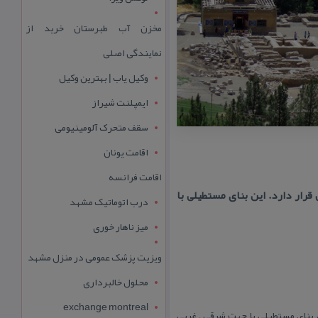
مخزن آب طبرستان خرید از
نمایندگی اصلی
وکیل یاب | بهترین وکیل
ایمپلنت شیراز
سقف متحرک آلومینیومی
اقامت یونان
اقامت فرانسه
رار دارد. این بنای مستطیلی با
درب اتوماتیک مشهد
میز ناهار خوری
ویزیت پزشک عمومی در منزل مشهد
محلول خالبرداری
exchange montreal
 بنای مستطیلی با جهت شرقی – غربی