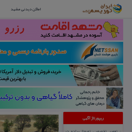
اماکن دیدنی مشهد
ریپورتاژ آگهی
تعمیر تخصصی تویوتا پرادو در
::