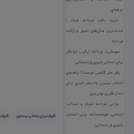
حرفه‌ای
خرید بافت مردانه شیك |
::
جدیدترین مدل‌های پلیور و ژاكت
مردانه
سویشرت مردانه؛ تركیب ایده‌آل
::
برای استایل پاییزی و زمستانی
پاور متر كلمپی چیست؟ راهنمای
::
انتخاب بهترین وات‌متر انبری برای
اندازه‌گیری توان برق
بارانی مردانه شیك و ضدآب؛
::
انتخابی هوشمندانه برای استایل
كاروانسرای ایلخانی بیستون
كاروان
پاییزی و زمستانی