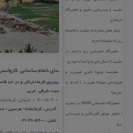
مشهد | عیب‌یابی دقیق و تعمیرگاه
حرفه‌ای
چهار هتل‌ ستاره‌دار مشهد با فاصله
::
زیر 5 دقیقه تا حرم
تعمیرگاه تخصصی رنو داستر در
::
مشهد | ۱۰ سال تجربه و امداد خودرو
بنای ناتمام ساسانی – كاروانسرا
مقایسه تویوتا كمری هیبرید و
::
روبروی فرهادتراش و در حد فاصل 
هیوندای سوناتا هیبرید | كدام را
جهت شرقی – غربی
بخریم؟
1400/11/09
استان : کرمانشاه
تعمیرگاه تخصصی SWM در مشهد
::
آدرس : كرمانشاه- هرسین- حد
| تعمیر موتور، گیربكس و عیب‌یابی
تلفن : 66059000-021
برق
روبروی فرهادتراش و در حد فاصل كار