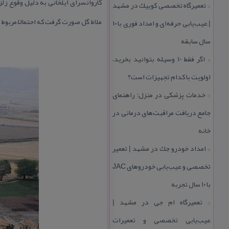
كاروانسرای ایلخانی به دلیل وقوع زل
تعمیرگاه تخصصی كوییك در مشهد
::
ملاط گل صورت گرفت كه احتمالاً مربوط 
| عیب‌یابی حرفه‌ای و امداد فوری با ۱۰
سال سابقه
اگر فقط 10 وسیله بتوانید بخرید،
::
اولویت با كدام تجهیزات است؟
خدمات پزشكی در منزل؛ راهنمای
::
جامع دریافت مراقبت‌های درمانی در
خانه
امداد خودرو جك در مشهد | تعمیر
::
تخصصی و عیب‌یابی خودروهای JAC
با ۱۰ سال تجربه
تعمیرگاه ام جی در مشهد |
::
عیب‌یابی تخصصی و تعمیرات