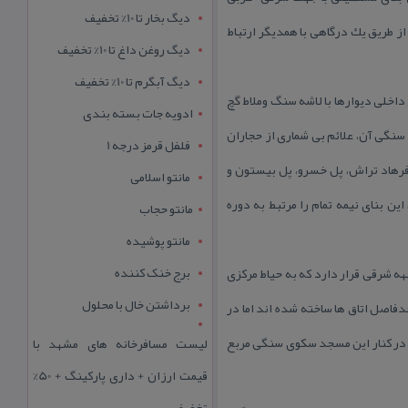
دیگ بخار تا 10% تخفیف
 × ۴۴ متر تشكیل شده است. این دو بخش از طریق یك درگاهی با همدیگر ارتباط
دیگ روغن داغ تا 10% تخفیف
دیگ آبگرم تا 10% تخفیف
اخلی دیوارها با لاشه سنگ وملاط گچ
ادویه جات بسته بندی
نگی آن، علائم بی شماری از حجاران
فلفل قرمز درجه 1
فرهاد تراش، پل خسرو، پل بیستون و
مانتو اسلامی
ن بنای نیمه تمام را مرتبط به دوره
مانتو حجاب
مانتو پوشیده
برج خنک کننده
 × ۸۰ متر ساخته شد. درگاه ورودی بنا در جبهه شرقی قرار دارد كه به حیاط مركزی
برداشتن خال با محلول
 هایی در حدفاصل اتاق ها ساخته شده اند اما در
 در كنار این مسجد سكوی سنگی مربع
لیست مسافرخانه های مشهد با
قیمت ارزان + داری پارکینگ + 50%
تخفیف