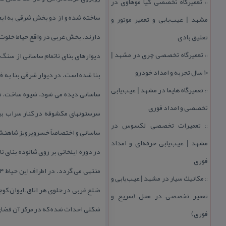
تعمیرگاه تخصصی كیا موهاوی در
::
مشهد | عیب‌یابی و تعمیر موتور و
دارند. بخش غربی در واقع حیاط خلوت م
تعلیق بادی
تعمیرگاه تخصصی چری در مشهد |
دیوارهای بنای ناتمام ساسانی از سنگ
::
۱۰ سال تجربه و امداد خودرو
بنا شده است. در دیوار شرقی بنا به
تعمیرگاه هایما در مشهد | عیب‌یابی
::
ساسانی دیده می شود. شیوه ساخت، نو
تخصصی و امداد فوری
سرستونهای مكشوفه در كنار سراب بیست
تعمیرات تخصصی لكسوس در
::
ساسانی و اختصاصاً خسروپرویز شاهنشا
مشهد | عیب‌یابی حرفه‌ای و امداد
فوری
مكانیك سیار در مشهد | عیب‌یابی و
::
ضلع غربی در جلوی هر اتاق، ایوان ك
تعمیر تخصصی در محل (سریع و
شكلی احداث شده كه در مركز آن فضای
فوری)