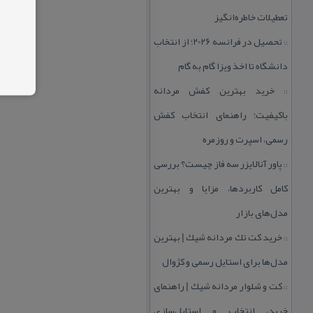
تعطیلات خاطره‌انگیز
تحصیل در فرانسه 2026؛ از انتخاب
::
دانشگاه تا اخذ ویزا گام به گام
خرید بهترین كفش مردانه
::
باكیفیت؛ راهنمای انتخاب كفش
رسمی، اسپرت و روزمره
پاور آنالایزر سه فاز چیست؟ بررسی
::
كامل كاربردها، مزایا و بهترین
مدل‌های بازار
خرید كت تك مردانه شیك | بهترین
::
مدل‌ها برای استایل رسمی و كژوال
كت و شلوار مردانه شیك | راهنمای
::
خرید، انتخاب و استایل‌سازی