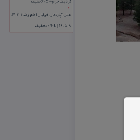
نزدیک حرم+50% تخفیف
هتل آپارتمان خیابان امام رضا 1، 2، 3،
5،8 ،16 | تا 90 % تخفیف