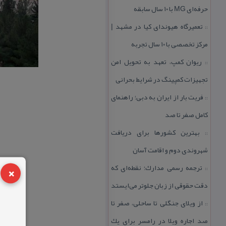
حرفه‌ای MG با ۱۰ سال سابقه
تعمیرگاه هیوندای كیا در مشهد |
::
مركز تخصصی با ۱۰ سال تجربه
ریوان كمپ، تعهد به تحویل امن
::
تجهیزات كمپینگ در شرایط بحرانی
فریت بار از ایران به دبی؛ راهنمای
::
كامل صفر تا صد
بهترین كشورها برای دریافت
::
شهروندی دوم و اقامت آسان
×
ترجمه رسمی مدارك؛ نقطه‌ای كه
::
دقت حقوقی از زبان جلوتر می‌ایستد
از ویلای جنگلی تا ساحلی، صفر تا
::
صد اجاره ویلا در رامسر برای یك