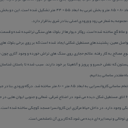
ساخته شده و از دو بخش شرقی به ابعاد ۸۰ × ۸۵ متر و بخش غربی به ابعاد ۵۵
جموعه به شمار می رود و ورودی اصلی بنا در شرق بنا قرار دارد.
 و ملاط گچ ساخته شده است. روكار دیوارها از بلوك های سنگی تراشیده شده و قسمت د
 فواصل معین، پشتبندهای مستطیل شكلی ایجاد شده است كه بر روی برخی بلوك های س
ع مصالح به كار رفته، علائم حجاری روی سنگ های تراش خورده و وجود آثاری چون 
ون كه نقش خسرو و پرویز و آناهیتا بر خود دارند، سبب شده تا باستان شناسان ای
ه مقتدر ساسانی بدانیم.
در دوره ایلخانی بر روی شالوده بنای ناتمام ساسانی كاروانسرایی به ابعاد ۸۵ متر
منتهی می گردد. در اطراف این حیاط ۶۴ اتاق مستطیل شكل دیده می شود در اضلاع شرقی، شمالی و جنوبی ایوان
وچكی وجود دارد. در داخل حیاط مركزی این كاروانسرا مسجد كوچكی ساخته شده است.
 توخالی و نیمدایره ای دیده می شود كه كاربری آن نامشخص است.