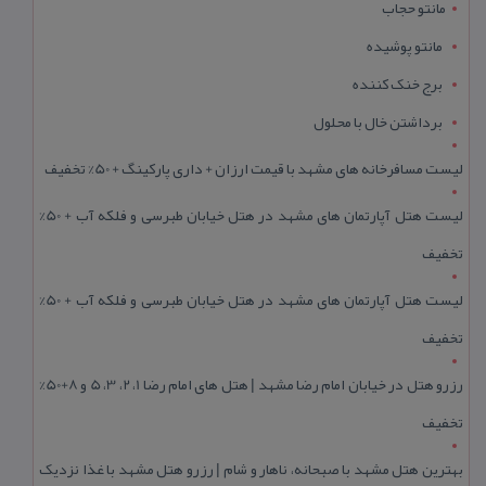
مانتو حجاب
مانتو پوشیده
برج خنک کننده
برداشتن خال با محلول
لیست مسافرخانه های مشهد با قیمت ارزان + داری پارکینگ + 50% تخفیف
لیست هتل آپارتمان های مشهد در هتل خیابان طبرسی و فلکه آب + 50%
تخفیف
لیست هتل آپارتمان های مشهد در هتل خیابان طبرسی و فلکه آب + 50%
تخفیف
رزرو هتل در خیابان امام رضا مشهد | هتل‌ های امام رضا 1، 2، 3، 5 و 8+50%
تخفیف
بهترین هتل مشهد با صبحانه، ناهار و شام | رزرو هتل مشهد با غذا نزدیک