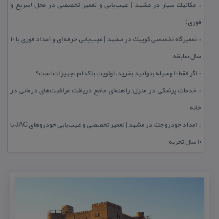
مكانیك سیار در مشهد | عیب‌یابی و تعمیر تخصصی در محل (سریع و
::
فوری)
تعمیرگاه تخصصی كوییك در مشهد | عیب‌یابی حرفه‌ای و امداد فوری با ۱۰
::
سال سابقه
اگر فقط 10 وسیله بتوانید بخرید، اولویت با كدام تجهیزات است؟
::
خدمات پزشكی در منزل؛ راهنمای جامع دریافت مراقبت‌های درمانی در
::
خانه
امداد خودرو جك در مشهد | تعمیر تخصصی و عیب‌یابی خودروهای JAC با
::
۱۰ سال تجربه