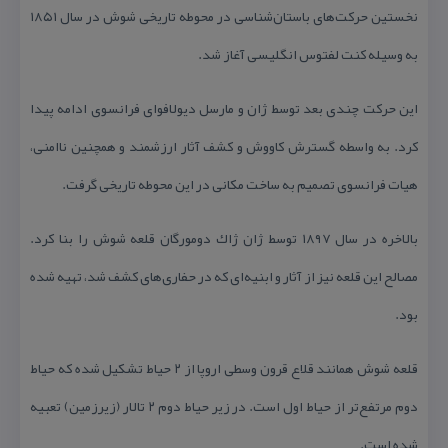
نخستین حركت‌های باستان‌شناسی در محوطه تاریخی شوش در سال ۱۸۵۱
به وسیله كنت لفتوس انگلیسی آغاز شد.
این حركت چندی بعد توسط ژان و مارسل دیولافوای فرانسوی ادامه پیدا
كرد. به واسطه گسترش كاووش و كشف آثار ارزشمند و همچنین ناامنی،
هیات فرانسوی تصمیم به ساخت مكانی در این محوطه تاریخی گرفت.
بالاخره در سال ۱۸۹۷ توسط ژان ژاك دومورگان قلعه شوش را بنا كرد.
مصالح این قلعه نیز از آثار و ابنیه‌ای كه در حفاری‌های كشف شد، تهیه شده
بود.
قلعه شوش همانند قلاع قرون وسطی اروپا از ۲ حیاط تشكیل شده كه حیاط
دوم مرتفع‌تر از حیاط اول است. در زیر حیاط دوم ۲ تالار (زیرزمین) تعبیه
شده است.