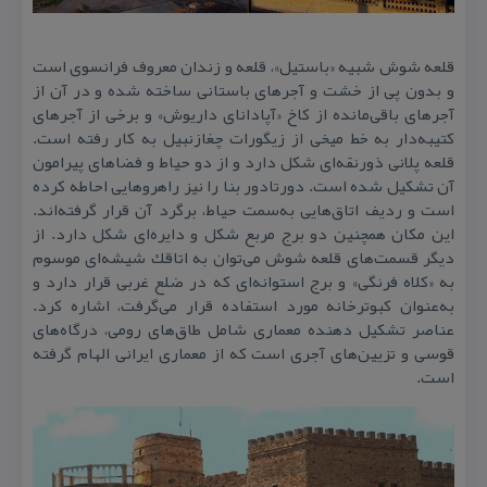
قلعه شوش
شبیه «باستیل»، قلعه و زندان معروف فرانسوی است
و بدون پی از خشت‌ و آجرهای باستانی ساخته شده و در آن از
آجرهای باقی‌مانده از كاخ «آپادانای داریوش» و برخی از آجرهای
كتیبه‌دار به خط میخی از زیگورات چغازنبیل به كار رفته است.
قلعه پلانی ذورنقه‌ای شكل دارد و از دو حیاط و فضاهای پیرامون
آن تشكیل شده است. دورتادور بنا را نیز راهروهایی احاطه كرده
است و ردیف اتاق‌هایی به‌سمت حیاط، برگرد آن قرار گرفته‌اند.
این مكان همچنین دو برج مربع شكل و دایره‌ای شكل دارد. از
دیگر قسمت‌های قلعه شوش می‌توان به اتاقك شیشه‌ای موسوم
به «كلاه فرنگی» و برج استوانه‌ای كه در ضلع غربی قرار دارد و
به‌عنوان كبوترخانه مورد استفاده قرار می‌گرفت، اشاره كرد.
عناصر تشكیل دهنده معماری شامل طاق‌های رومی، درگاه‌های
قوسی و تزیین‌های آجری است كه از معماری ایرانی الهام گرفته
است.