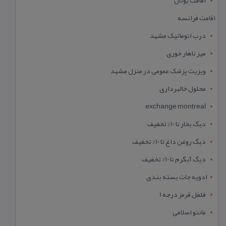
اقامت یونان
اقامت فرانسه
درب اتوماتیک مشهد
میز ناهار خوری
ویزیت پزشک عمومی در منزل مشهد
محلول خالبرداری
exchange montreal
دیگ بخار تا 10% تخفیف
دیگ روغن داغ تا 10% تخفیف
دیگ آبگرم تا 10% تخفیف
ادویه جات بسته بندی
فلفل قرمز درجه 1
مانتو اسلامی