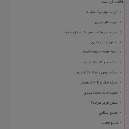
اقامت فرانسه
درب اتوماتیک مشهد
میز ناهار خوری
ویزیت پزشک عمومی در منزل مشهد
محلول خالبرداری
exchange montreal
دیگ بخار تا 10% تخفیف
دیگ روغن داغ تا 10% تخفیف
دیگ آبگرم تا 10% تخفیف
ادویه جات بسته بندی
فلفل قرمز درجه 1
مانتو اسلامی
مانتو حجاب