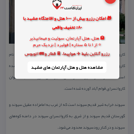
🎁 امکان رزرو بیش از 1000 هتل و اقامتگاه مشهد با
80% تخفیف واقعی
🏨 هتل، هتل آپارتمان، سوئیت و مهمانپذیر
⭐ از 1 تا 5 ستاره | فولبرد | نزدیک حرم
رزرو آنلاین بلیط ✈️ هواپیما، 🚆 قطار و 🚌 اتوبوس
كاروانسرا قوام آباد سیوند آسیب‌های فراوان دیده با آنكه این اثر به نام
كاروانسرای سیوند در زمان صفوی در كنار شهر قدیم سیوند ساخته شده
مشاهده هتل و هتل‌ آپارتمان های مشهد
است اما در اداره میراث فرهنگی شهرستان مرودشت به عنوان
كاروانسرای قوام آباد آورده شده است.
سیوند خرابه شهر قدیم سیوند است كه از غرب به امامزاده عقیل سیوند و
گورستان قدیم سیوند و از شرق به كاروانسرای سیوند در دامنه كوه‌های
سیوند و در كنار رودسیوند محدود می‌شود.