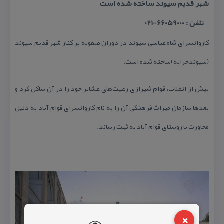
شهر قدیم سیوند ساخته شده است
تلفن : 66059000-021
كاروانسرای شاه عباسی سیوند در دوران صفویه بر كنار شهر قدیم سیوند
(سیوندخرابه)ساخته شده است.
پیش از انقلاب، قوام شیرازی رعیت‌های عشایر خود را در آن ساكن كرد و
بعدها سازمان میراث فرهنگی آن را به نام كاروانسرای قوام آباد به دلیل
مجاورت با روستای قوام آباد به ثبت رساند.
×