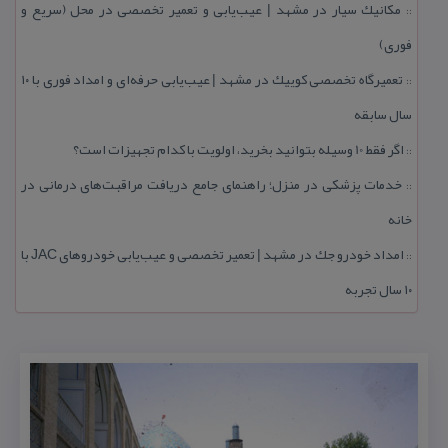
مكانیك سیار در مشهد | عیب‌یابی و تعمیر تخصصی در محل (سریع و
::
فوری)
تعمیرگاه تخصصی كوییك در مشهد | عیب‌یابی حرفه‌ای و امداد فوری با ۱۰
::
سال سابقه
اگر فقط 10 وسیله بتوانید بخرید، اولویت با كدام تجهیزات است؟
::
خدمات پزشكی در منزل؛ راهنمای جامع دریافت مراقبت‌های درمانی در
::
خانه
امداد خودرو جك در مشهد | تعمیر تخصصی و عیب‌یابی خودروهای JAC با
::
۱۰ سال تجربه