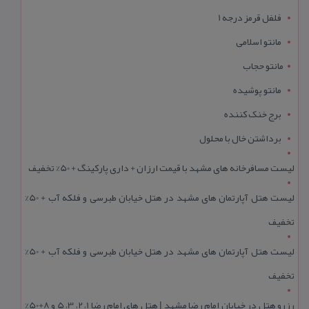
فلفل قرمز درجه 1
مانتو اسلامی
مانتو حجاب
مانتو پوشیده
برج خنک کننده
برداشتن خال با محلول
لیست مسافرخانه های مشهد با قیمت ارزان + داری پارکینگ + 50% تخفیف
لیست هتل آپارتمان های مشهد در هتل خیابان طبرسی و فلکه آب + 50%
تخفیف
لیست هتل آپارتمان های مشهد در هتل خیابان طبرسی و فلکه آب + 50%
تخفیف
رزرو هتل در خیابان امام رضا مشهد | هتل‌ های امام رضا 1، 2، 3، 5 و 8+50%