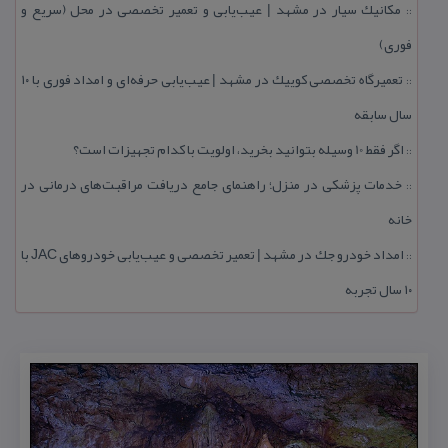
مكانیك سیار در مشهد | عیب‌یابی و تعمیر تخصصی در محل (سریع و
::
فوری)
تعمیرگاه تخصصی كوییك در مشهد | عیب‌یابی حرفه‌ای و امداد فوری با ۱۰
::
سال سابقه
اگر فقط 10 وسیله بتوانید بخرید، اولویت با كدام تجهیزات است؟
::
خدمات پزشكی در منزل؛ راهنمای جامع دریافت مراقبت‌های درمانی در
::
خانه
امداد خودرو جك در مشهد | تعمیر تخصصی و عیب‌یابی خودروهای JAC با
::
۱۰ سال تجربه