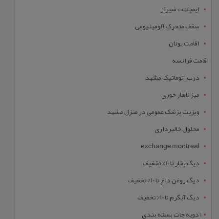
ایمپلنت شیراز
سقف متحرک آلومینیومی
اقامت یونان
اقامت فرانسه
درب اتوماتیک مشهد
میز ناهار خوری
ویزیت پزشک عمومی در منزل مشهد
محلول خالبرداری
exchange montreal
دیگ بخار تا 10% تخفیف
دیگ روغن داغ تا 10% تخفیف
دیگ آبگرم تا 10% تخفیف
ادویه جات بسته بندی