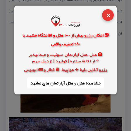
شاخة سمت راست حفره و مخزن آب زیرزمینی دارد. پس از گذشتن از این
×
آب، بركة آب دیگری وجود دارد كه ۶۰ متر طول و ۲۰ متر عرض دارد و سقف
آن در انتهای آب محو می‌شود.
🎁 امکان رزرو بیش از 1000 هتل و اقامتگاه مشهد با
80% تخفیف واقعی
🏨 هتل، هتل آپارتمان، سوئیت و مهمانپذیر
⭐ از 1 تا 5 ستاره | فولبرد | نزدیک حرم
رزرو آنلاین بلیط ✈️ هواپیما، 🚆 قطار و 🚌 اتوبوس
مشاهده هتل و هتل‌ آپارتمان های مشهد