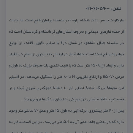
تلفن : 66059000-021
غار كاوات بر سر راه كرمانشاه – پاوه و در منطقه اورامان واقع است. غار كاوات
از جمله غارهای دیدنی و معروف استان‌های كرمانشاه و كردستان است كه
در سلسله جبال «شاهو» در شمال درة با صفای «قوری قلعه» از توابع
جوانرود واقع شده است. دهانة غار در ارتفاع ۱۶۶۰ متری از سطح دریا قرار
دارد و ابعاد آن ۸×۱۵ متر است كه با شیب تندی، یك محوطة بزرگ به طول و
عرض ۷۰×۱۱۵ و ارتفاع تقریبی ۶۱ تا ۸۰ متر را تشكیل می‌دهد. در انتهای
این محوطة بزرگ، شاخة اصلی غار، با دهانة كوچكتری شروع شده و از
قسمت چپ شاخة اصلی، نهر كوچكی به اعماق سنگ‌ها فرو می‌ریزد.
پس از ۴۰ متر پیشروی، بركة آبی به طول ۱۵ متر و عمق ۷۰ سانتی‌متر وجود
دارد كه در بعضی جاها، عمق آن به ۵/۱ متر می‌رسد. در این قسمت، غار به
دو شاخه تقسیم می‌شود. شاخة سمت چپ، بیش از ۸ متر عمق ندارد، ولی