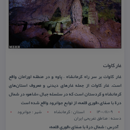
غار كاوات
غار كاوات بر سر راه كرمانشاه – پاوه و در منطقه اورامان واقع
است. غار كاوات از جمله غارهای دیدنی و معروف استان‌های
كرمانشاه و كردستان است كه در سلسله جبال «شاهو» در شمال
درة با صفای «قوری قلعه» از توابع جوانرود واقع شده است
1400/11/09
استان : کرمانشاه
شهر : جوانرود
دسته : مناطق تفریحی ایران
آدرس : شمال درة با صفای «قوری قلعه»