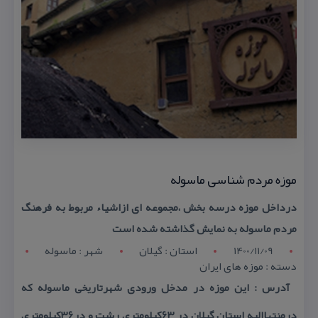
موزه مردم شناسی ماسوله
درداخل موزه درسه بخش ،مجموعه ای ازاشیاء مربوط به فرهنگ
مردم ماسوله به نمایش گذاشته شده است
1400/11/09
استان : گيلان
شهر : ماسوله
دسته : موزه های ایران
آدرس : این موزه در مدخل ورودی شهرتاریخی ماسوله كه
درمنتهاالیه استان گیلان در ۶۳كیلومتری رشت و در۳۶كیلومتری