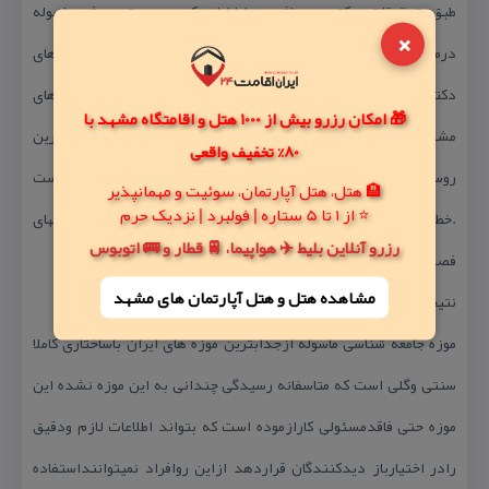
طبق تحقیقات دكترسیدهاشمی طباطبای كه مدیریت پروژه ماسوله
×
درمركزتحقیقات وزارت مسكن برعهده دارندوطبق صحبت های
دكترشفیعی مدیرپایگاه میراث فرهنگی وگردشگریدرماسوله نقطه نظرهای
🎁 امکان رزرو بیش از 1000 هتل و اقامتگاه مشهد با
مشتركی راباطباطبای داردكه ماسوله درمسیرویرانیست ومشهورترین
80% تخفیف واقعی
روستا،وتنهاموزه شخصی ایران دردام زمین لغزه ودرخطرویرانی است
🏨 هتل، هتل آپارتمان، سوئیت و مهمانپذیر
⭐ از 1 تا 5 ستاره | فولبرد | نزدیک حرم
.خطراصلی متوجه لغزش زمین ووقوع جریانهای اواری درهنگام بارشهای
رزرو آنلاین بلیط ✈️ هواپیما، 🚆 قطار و 🚌 اتوبوس
فصلی میباشد كه ویرانی روستا درنتیجه به ویرانی موزه هم می انجامد.
مشاهده هتل و هتل‌ آپارتمان های مشهد
نتیجه گیری:
موزه جامعه شناسی ماسوله ازجذابترین موزه های ایران باساختاری كاملا
سنتی وگلی است كه متاسفانه رسیدگی چندانی به این موزه نشده این
موزه حتی فاقدمسئولی كارازموده است كه بتواند اطلاعات لازم ودقیق
رادر اختیارباز دیدكنندگان قراردهد ازاین روافراد نمیتواننداستفاده