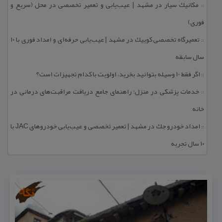
مكانیك سیار در مشهد | عیب‌یابی و تعمیر تخصصی در محل (سریع و
::
فوری)
تعمیرگاه تخصصی كوییك در مشهد | عیب‌یابی حرفه‌ای و امداد فوری با ۱۰
::
سال سابقه
اگر فقط 10 وسیله بتوانید بخرید، اولویت با كدام تجهیزات است؟
::
خدمات پزشكی در منزل؛ راهنمای جامع دریافت مراقبت‌های درمانی در
::
خانه
امداد خودرو جك در مشهد | تعمیر تخصصی و عیب‌یابی خودروهای JAC با
::
۱۰ سال تجربه