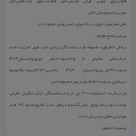
هاوترازوی چوبی، قران قدیمی،جای قلم،صندوق گرد،هاون،جای
سوزن،رادیو،وسایل شال
بافی،سازسورنا،چپق،رنده،اسیای دستی وغیره وجود دارد
بررسی وضع موجود:
درحال حاظرموزه ماسوله بازدیدكنندگان زیادی دارد.طبق امارثبت شده
درتابستان سالهای ۸۰ و۸۱حدود۸۰۰نفر ،نوروزوتابستان۱۳۸۲
حدود۳۱۰۰۰نفر،بهاروتابستان ۱۳۸۳ تااخرتیر۱۳۸۳حدود۱۱۵۰۰وجمعا
درسالهای یادشده ۵۱۵۰۰ نفراز موزه ماسوله اخیر.
بازدیدكرده اندوتعداد۳۰۰۰ تن ازبازدیدكنندگان ازگردشگران خارجی
بوده اندودرایام نوروز سال گذشته درطول مدت ۱۵روزحدود ۱۴۱ هزار
نفرازاین مكان دیدن كرده اند.
پیشینه تحقیق: