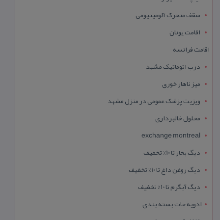
سقف متحرک آلومینیومی
اقامت یونان
اقامت فرانسه
درب اتوماتیک مشهد
میز ناهار خوری
ویزیت پزشک عمومی در منزل مشهد
محلول خالبرداری
exchange montreal
دیگ بخار تا 10% تخفیف
دیگ روغن داغ تا 10% تخفیف
دیگ آبگرم تا 10% تخفیف
ادویه جات بسته بندی