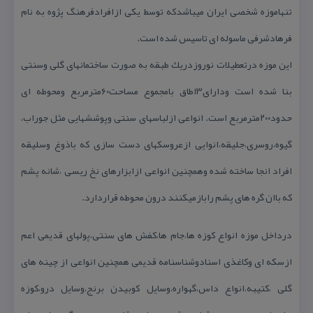
تنهاموزه شخصی ایران میباشدكه توسط یكی ازافرادفرهنگ پژوه به نام
فرهادشرفی ماسوله ای تاسیس شده است.
این موزه درتعطیلات نوروزدریك طبقه به صورت ساختمانهای گلی وسنتی
بنا شده است ودارای۳اطاق بامجموع مساحت۶۰مترمربع ومحوطه ای
حدود۲۰۰مترمربع است. انواعی ازلباسهای سنتی وپوششهایی مثل جوراب،
گیوه،روسری،جلیقه،انوایی ازعروسكهای دست سازی كه باذوغ وسلیقه
افراد انجا ساخته شده وهمچنین انواعی ازابزارهای نخ ریسی ،شانه پشم
كه باان گره های پشم رابازمیكنند درون محوطه قراردارد.
درداخل موزه انواع كوزه ها،جام ها،كفش های سنتی،پولهای قدیمی اعم
ازسكه ای وكاغذی اسنادوشناسنامه قدیمی همچنین انواعی از چینه های
گلی ،كتیبه،انواع داس،گهواره،وسایل كوبیدن برنج،وسایل درو،كوزه