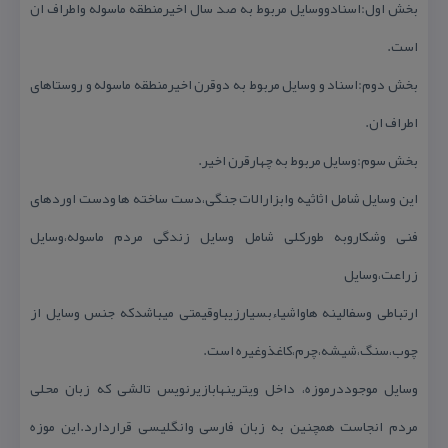
بخش اول:اسنادووسایل مربوط به صد سال اخیرمنطقه ماسوله واطراف ان
است.
بخش دوم:اسناد و وسایل مربوط به دوقرن اخیرمنطقه ماسوله و روستاهای
اطراف ان.
بخش سوم:وسایل مربوط به چهارقرن اخیر.
این وسایل شامل اثاثیه وابزارالات جنگی،دست ساخته ها ودست اوردهای
فنی وشكاروبه طوركلی شامل وسایل زندگی مردم ماسوله،وسایل
زراعت،وسایل
ارتباطی وسفالینه هاواشیاءبسیارزیباوقیمتی میباشدكه جنس وسایل از
چوب،سنگ،شیشه،چرم،كاغذوغیره است.
وسایل موجوددرموزه، داخل ویترینهابازیرنویس تالشی كه زبان محلی
مردم انجاست همچنین به زبان فارسی وانگلیسی قراردارد.این موزه