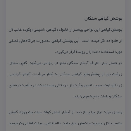
پوشش گیاهی سنگان
پوشش گیاهی این نواحی بیشتر از خانواده گیاهی «اسپتی» وگونه غالب آن
از خانواده «گرامینه» است. این پوشش گیاهی به‌صورت چراگاه‌های فصلی
مورد استفاده دامداران روستا قرار می‌گیرد.‌
در فصل بهار، اطراف آبشار سنگان مملو از ریواس می‌شود. گلپر، سماق،
زرشك نیز از پوشش‌های گیاهی سنگان به شمار می‌آیند. آلبالو، گیلاس،
زردآلو، توت، سیب، انجیر و گردو از درختانی هستند كه در حاشیه دره‌های
سنگان و باغات به چشم می‌آیند.
وسایل مورد نیاز برای بازدید از آبشار شامل كوله سبك یك روزه، كفش
مناسب مثل نیم بوت یا كفش ساق بلند، كلاه آفتابی، عینك آفتابی، كرم ضد