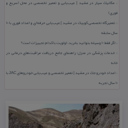
مكانیك سیار در مشهد | عیب‌یابی و تعمیر تخصصی در محل (سریع و
::
فوری)
تعمیرگاه تخصصی كوییك در مشهد | عیب‌یابی حرفه‌ای و امداد فوری با ۱۰
::
سال سابقه
اگر فقط 10 وسیله بتوانید بخرید، اولویت با كدام تجهیزات است؟
::
خدمات پزشكی در منزل؛ راهنمای جامع دریافت مراقبت‌های درمانی در
::
خانه
امداد خودرو جك در مشهد | تعمیر تخصصی و عیب‌یابی خودروهای JAC با
::
۱۰ سال تجربه