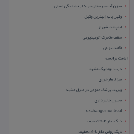
مخزن آب طبرستان خرید از نمایندگی اصلی
وکیل یاب | بهترین وکیل
ایمپلنت شیراز
سقف متحرک آلومینیومی
اقامت یونان
اقامت فرانسه
درب اتوماتیک مشهد
میز ناهار خوری
ویزیت پزشک عمومی در منزل مشهد
محلول خالبرداری
exchange montreal
دیگ بخار تا 10% تخفیف
دیگ روغن داغ تا 10% تخفیف