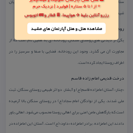
ستارگان شب در دل دره‌ای عمیق، شاید هر چیزی باشد كه ماجراجویان
⭐ از 1 تا 5 ستاره | فولبرد | نزدیک حرم
شیفته‌ی آن باشند.
رزرو آنلاین بلیط ✈️ هواپیما، 🚆 قطار و 🚌 اتوبوس
مشاهده هتل و هتل‌ آپارتمان های مشهد
رودخانه ی روستا
یكی از دیدنی های روستای سنگان، رودخانه ای به همین نام است كه از
مجاورت آن می گذرد. وجود این رودخانه، فضایی با صفا و سرسبز را در
اطراف روستا ایجاد كرده است.
درخت قدیمی امام زاده قاسم
«چنار» آستان امامزاده قاسم(ع) و آبشار، دو اثر طبیعی روستای سنگان، ثبت
ملی شدند. یكی از نوادگان امام سجاد(ع) در روستای سنگان بالا آرمیده
است كه بارگاهش مامن امنی برای اهالی روستا محسوب می‌شود. اهالی باور
دادند این امامزاده، برادر امامزاده «داود»(ع) است. آستان این امامزاده در