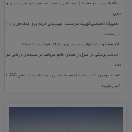
مكانیك سیار در مشهد | عیب‌یابی و تعمیر تخصصی در محل (سریع و
::
فوری)
تعمیرگاه تخصصی كوییك در مشهد | عیب‌یابی حرفه‌ای و امداد فوری با ۱۰
::
سال سابقه
اگر فقط 10 وسیله بتوانید بخرید، اولویت با كدام تجهیزات است؟
::
خدمات پزشكی در منزل؛ راهنمای جامع دریافت مراقبت‌های درمانی در
::
خانه
امداد خودرو جك در مشهد | تعمیر تخصصی و عیب‌یابی خودروهای JAC با
::
۱۰ سال تجربه