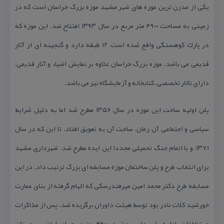
یكی از مدرن ترین موزه های شهر مشهد موزه بزرگ خراسان است كه در
زمینی به مساحت ۴۹۰۰ متر مربع در سال ۱۳۹۳ افتتاح شد. این موزه كه
در پارك كوهسنگی
واقع شده است، ۱۲ طبقه دارد و گنجینه ای از آثار
قدیمی می باشد. موزه بزرگ خراسان علاوه بر نمایش اشیاء و آثار قدیمی،
دارای تالار تخصصی، كتابخانه و آزمایشگاه نیز می باشد.
پلن اولیه ساخت این موزه در سال ۱۳۵۶ مطرح شد اما به دلیل شرایط
سیاسی و اجتماعی آن زمان، ساخت آن به تعویق افتاد. تا این كه در سال
۱۳۷۱، و با اتمام جنگ تحمیلی مجددا این ایده مطرح شد. شهرداری مشهد
برای انتخاب طرح و پلن ساختمان موزه مسابقه ای بزرگ ترتیب داد. در این
مسابقه طرح دكتر محمد امین میرفندرسكی كه الهام گرفته از بنای عمارت
خورشید كلات نادر بود توسط هیئت داوران برگزیده شد. پس از مذاكرات
و توافقات اولیه، شهرداری مشهد ۴۹۰۰ مترمربع از اراضی بوستان