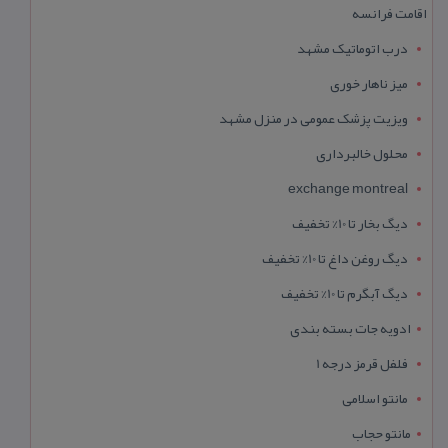
اقامت فرانسه
درب اتوماتیک مشهد
میز ناهار خوری
ویزیت پزشک عمومی در منزل مشهد
محلول خالبرداری
exchange montreal
دیگ بخار تا 10% تخفیف
دیگ روغن داغ تا 10% تخفیف
دیگ آبگرم تا 10% تخفیف
ادویه جات بسته بندی
فلفل قرمز درجه 1
مانتو اسلامی
مانتو حجاب