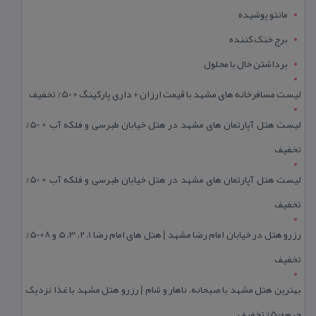
مانتو پوشیده
برج خنک کننده
برداشتن خال با محلول
لیست مسافرخانه های مشهد با قیمت ارزان + داری پارکینگ + 50% تخفیف
لیست هتل آپارتمان های مشهد در هتل خیابان طبرسی و فلکه آب + 50%
تخفیف
لیست هتل آپارتمان های مشهد در هتل خیابان طبرسی و فلکه آب + 50%
تخفیف
رزرو هتل در خیابان امام رضا مشهد | هتل‌ های امام رضا 1، 2، 3، 5 و 8+50%
تخفیف
بهترین هتل مشهد با صبحانه، ناهار و شام | رزرو هتل مشهد با غذا نزدیک
حرم+50% تخفیف