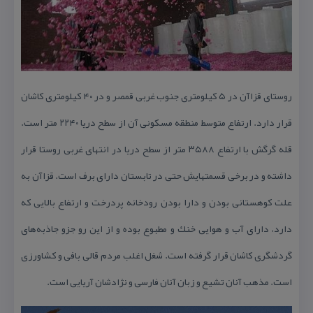
روستای قزاآن در ۵ كیلومتری جنوب غربی قمصر و در ۴۰ كیلومتری كاشان
قرار دارد. ارتفاع متوسط منطقه مسكونی آن از سطح دریا ۲۲۴۰ متر است.
قله گرگش با ارتفاع ۳۵۸۸ متر از سطح دریا در انتهای غربی روستا قرار
داشته و در برخی قسمتهایش حتی در تابستان دارای برف است. قزاآن به
علت كوهستانی بودن و دارا بودن رودخانه پردرخت و ارتفاع بالایی كه
دارد، دارای آب و هوایی خنك و مطبوع بوده و از این رو جزو جاذبه‌های
گردشگری كاشان قرار گرفته است. شغل اغلب مردم قالی بافی و كشاورزی
است. مذهب آنان تشیع و زبان آنان فارسی و نژادشان آریایی است.