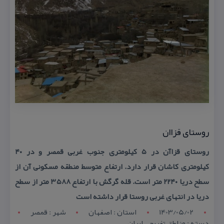
روستای قزاان
روستای قزاآن در ۵ كیلومتری جنوب غربی قمصر و در ۴۰
كیلومتری كاشان قرار دارد. ارتفاع متوسط منطقه مسكونی آن از
سطح دریا ۲۲۴۰ متر است. قله گرگش با ارتفاع ۳۵۸۸ متر از سطح
دریا در انتهای غربی روستا قرار داشته است
1403/05/02
استان : اصفهان
شهر : قمصر
دسته : مناطق تفریحی ایران