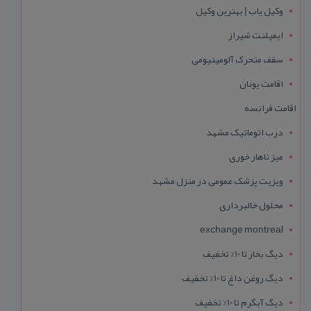
وکیل یاب | بهترین وکیل
ایمپلنت شیراز
سقف متحرک آلومینیومی
اقامت یونان
اقامت فرانسه
درب اتوماتیک مشهد
میز ناهار خوری
ویزیت پزشک عمومی در منزل مشهد
محلول خالبرداری
exchange montreal
دیگ بخار تا 10% تخفیف
دیگ روغن داغ تا 10% تخفیف
دیگ آبگرم تا 10% تخفیف