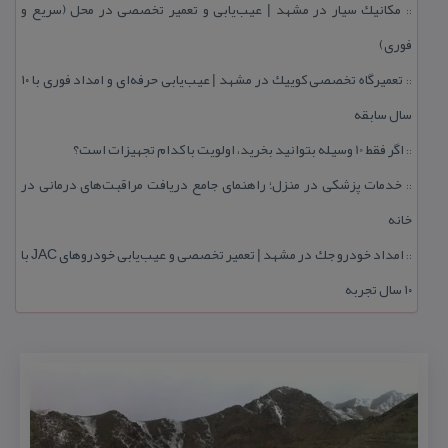
مكانیك سیار در مشهد | عیب‌یابی و تعمیر تخصصی در محل (سریع و
::
فوری)
تعمیرگاه تخصصی كوییك در مشهد | عیب‌یابی حرفه‌ای و امداد فوری با ۱۰
::
سال سابقه
اگر فقط 10 وسیله بتوانید بخرید، اولویت با كدام تجهیزات است؟
::
خدمات پزشكی در منزل؛ راهنمای جامع دریافت مراقبت‌های درمانی در
::
خانه
امداد خودرو جك در مشهد | تعمیر تخصصی و عیب‌یابی خودروهای JAC با
::
۱۰ سال تجربه