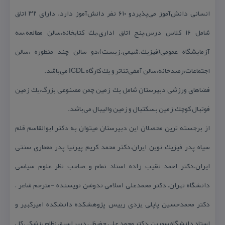
انسانی دانش‌آموز می‌پذیردو ۶۱۰ نفر دانش‌آموز دارد. دارای ۳۲ اتاق
شامل ۱۶ كلاس درس،پنج اتاق اداری،یك كتابخانه،سالن مطالعه،سه
آزمایشگاه عمومی(فیزیك.شیمی.زیست)،دو سالن چند منظوره ،سالن
اجتماعات،رصدخانه،سالن آمفی‌تئاتر و یك كارگاه ICDL می‌باشد.
فضاهای ورزشی دبیرستان شامل یك زمین چمن مصنوعی بزرگ،یك زمین
فوتبال كوچك،زمین بسكتبال و زمین والیبال می‌باشد.
از برجسته ترین محصلان این دبیرستان میتوان به دكتر ابوالقاسم قلم
سیاه پدر فیزیك نوین ایران،دكتر محمد كریم پیرنیا پدر معماری سنتی
ایران،دكتر احمد نقیب زاده استاد تمام و صاحب نظر علوم سیاسی
دانشگاه تهران، دكتر محمدعلی اسلامی ندوشن نویسنده -مترجم شاعر ،
دكتر محمدحسین پاپلی یزدی رییس پژوهشكده دانشكده امیركبیر و
استاد دانشگاه سوربن ،دكتر محمد علی حفیظی دبیر اسبق نظام پزشكی كل