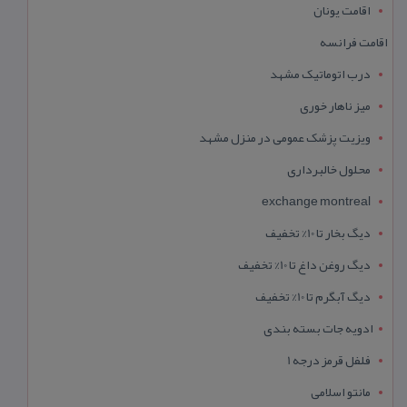
اقامت یونان
اقامت فرانسه
درب اتوماتیک مشهد
میز ناهار خوری
ویزیت پزشک عمومی در منزل مشهد
محلول خالبرداری
exchange montreal
دیگ بخار تا 10% تخفیف
دیگ روغن داغ تا 10% تخفیف
دیگ آبگرم تا 10% تخفیف
ادویه جات بسته بندی
فلفل قرمز درجه 1
مانتو اسلامی