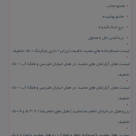
مانتو حجاب
مانتو پوشیده
برج خنک کننده
برداشتن خال با محلول
لیست مسافرخانه های مشهد با قیمت ارزان + داری پارکینگ + 50% تخفیف
لیست هتل آپارتمان های مشهد در هتل خیابان طبرسی و فلکه آب + 50%
تخفیف
لیست هتل آپارتمان های مشهد در هتل خیابان طبرسی و فلکه آب + 50%
تخفیف
رزرو هتل در خیابان امام رضا مشهد | هتل‌ های امام رضا 1، 2، 3، 5 و 8+50%
تخفیف
بهترین هتل مشهد با صبحانه، ناهار و شام | رزرو هتل مشهد با غذا نزدیک