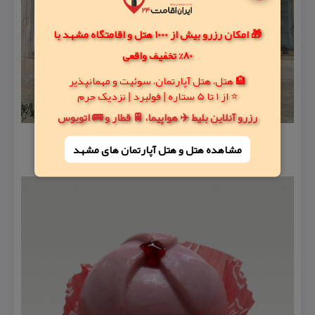
🎁 امکان رزرو بیش از 1000 هتل و اقامتگاه مشهد با
80% تخفیف واقعی
🏨 هتل، هتل آپارتمان، سوئیت و مهمانپذیر
⭐ از 1 تا 5 ستاره | فولبرد | نزدیک حرم
رزرو آنلاین بلیط ✈️ هواپیما، 🚆 قطار و 🚌 اتوبوس
مشاهده هتل و هتل‌ آپارتمان های مشهد