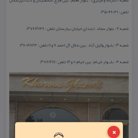
شعبه ۱ (كارگاه و مركزی) : بلوار معلم ، بین فارغ التحصیلان و دندانپزشكان
تلفن : ۳۵۰۹۹۰۴۱،
شعبه ۲ : بلوار سجاد ، ابتدای خیابان بهارستان تلفن : ۳۷۶۱۲۱۴۶،
شعبه ۳ : بلـوار وكیل آباد ، بین جلال آل احمد ۹ و ۱۱ تلفن : ۳۶۰۱۹۹۲۴،
شعبه ۴ : بلــوار خیـام – بین خیام ۱۰ و ۱۲ تلفن : ۳۷۶۱۲۱۱۱،
×