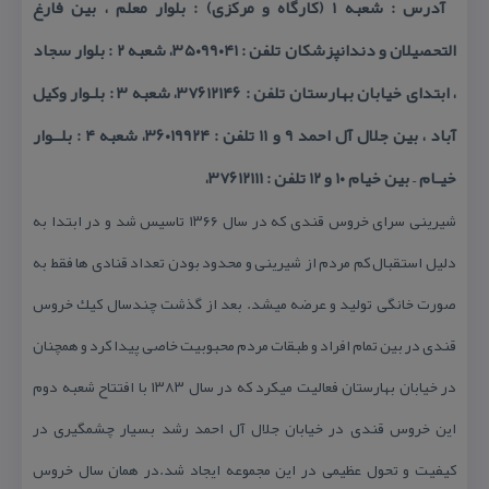
آدرس : شعبه ۱ (كارگاه و مركزی) : بلوار معلم ، بین فارغ
التحصیلان و دندانپزشكان تلفن : ۳۵۰۹۹۰۴۱، شعبه ۲ : بلوار سجاد
، ابتدای خیابان بهارستان تلفن : ۳۷۶۱۲۱۴۶، شعبه ۳ : بلـوار وكیل
آباد ، بین جلال آل احمد ۹ و ۱۱ تلفن : ۳۶۰۱۹۹۲۴، شعبه ۴ : بلــوار
خیـام – بین خیام ۱۰ و ۱۲ تلفن : ۳۷۶۱۲۱۱۱،
شیرینی سرای خروس قندی كه در سال ۱۳۶۶ تاسیس شد و در ابتدا به
دلیل استقبال كم مردم از شیرینی و محدود بودن تعداد قنادی ها فقط به
صورت خانگی تولید و عرضه میشد. بعد از گذشت چندسال كیك خروس
قندی در بین تمام افراد و طبقات مردم محبوبیت خاصی پیدا كرد و همچنان
در خیابان بهارستان فعالیت میكرد كه در سال ۱۳۸۳ با افتتاح شعبه دوم
این خروس قندی در خیابان جلال آل احمد رشد بسیار چشمگیری در
كیفیت و تحول عظیمی در این مجموعه ایجاد شد.در همان سال خروس