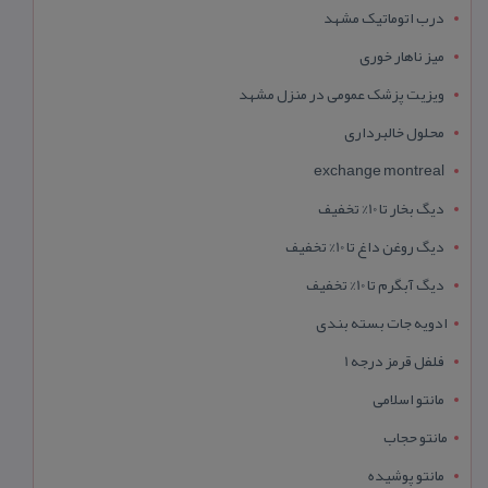
درب اتوماتیک مشهد
میز ناهار خوری
ویزیت پزشک عمومی در منزل مشهد
محلول خالبرداری
exchange montreal
دیگ بخار تا 10% تخفیف
دیگ روغن داغ تا 10% تخفیف
دیگ آبگرم تا 10% تخفیف
ادویه جات بسته بندی
فلفل قرمز درجه 1
مانتو اسلامی
مانتو حجاب
مانتو پوشیده