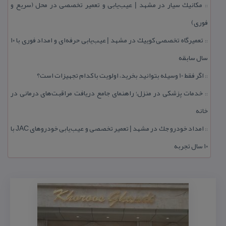
مكانیك سیار در مشهد | عیب‌یابی و تعمیر تخصصی در محل (سریع و
::
فوری)
تعمیرگاه تخصصی كوییك در مشهد | عیب‌یابی حرفه‌ای و امداد فوری با ۱۰
::
سال سابقه
اگر فقط 10 وسیله بتوانید بخرید، اولویت با كدام تجهیزات است؟
::
خدمات پزشكی در منزل؛ راهنمای جامع دریافت مراقبت‌های درمانی در
::
خانه
امداد خودرو جك در مشهد | تعمیر تخصصی و عیب‌یابی خودروهای JAC با
::
۱۰ سال تجربه