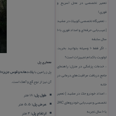
تعمیر تخصصی در محل (سریع و
فوری)
تعمیرگاه تخصصی كوییك در مشهد
::
| عیب‌یابی حرفه‌ای و امداد فوری با ۱۰
سال سابقه
اگر فقط 10 وسیله بتوانید بخرید،
::
اولویت با كدام تجهیزات است؟
معماری پل
خدمات پزشكی در منزل؛ راهنمای
::
پل زرامین با
یك دهانه و قوس جزیزه ا
جامع دریافت مراقبت‌های درمانی در
آن نیز از نوع گچ و آهك است.
خانه
امداد خودرو جك در مشهد | تعمیر
::
طول پل:
18 متر
تخصصی و عیب‌یابی خودروهای JAC
عرض پل:
5.5 متر
با ۱۰ سال تجربه
ارتفاع پل:
4 متر