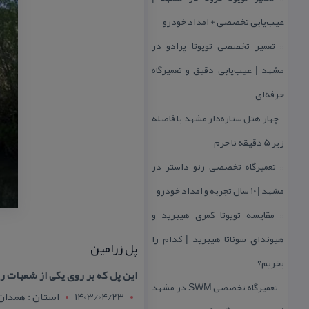
عیب‌یابی تخصصی + امداد خودرو
تعمیر تخصصی تویوتا پرادو در
::
مشهد | عیب‌یابی دقیق و تعمیرگاه
حرفه‌ای
چهار هتل‌ ستاره‌دار مشهد با فاصله
::
زیر 5 دقیقه تا حرم
تعمیرگاه تخصصی رنو داستر در
::
مشهد | ۱۰ سال تجربه و امداد خودرو
مقایسه تویوتا كمری هیبرید و
::
هیوندای سوناتا هیبرید | كدام را
پل زرامین
بخریم؟
این پل كه بر روی یكی از شعبات ر
تعمیرگاه تخصصی SWM در مشهد
::
1403/04/23
استان : همدان