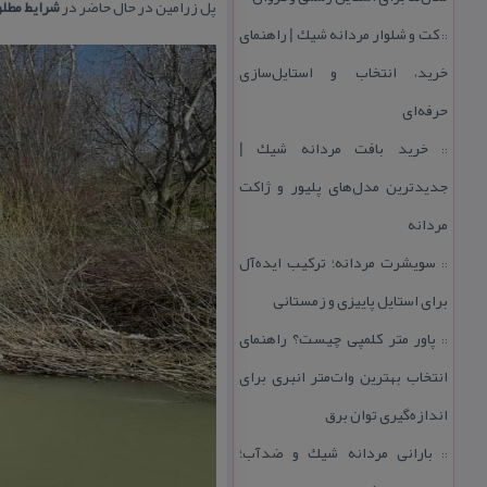
پل زرامین در حال حاضر در
شرایط مطل
كت و شلوار مردانه شیك | راهنمای
::
خرید، انتخاب و استایل‌سازی
حرفه‌ای
خرید بافت مردانه شیك |
::
جدیدترین مدل‌های پلیور و ژاكت
مردانه
سویشرت مردانه؛ تركیب ایده‌آل
::
برای استایل پاییزی و زمستانی
پاور متر كلمپی چیست؟ راهنمای
::
انتخاب بهترین وات‌متر انبری برای
اندازه‌گیری توان برق
بارانی مردانه شیك و ضدآب؛
::