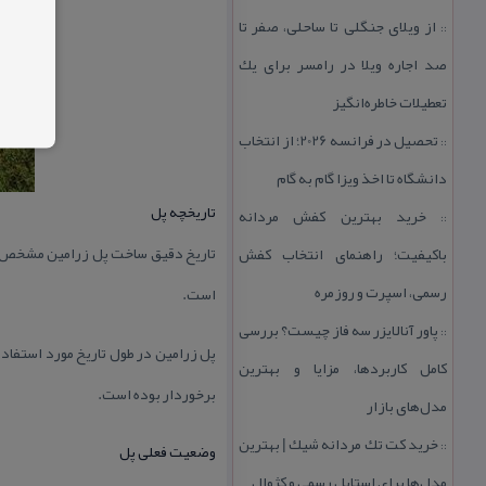
از ویلای جنگلی تا ساحلی، صفر تا
::
صد اجاره ویلا در رامسر برای یك
تعطیلات خاطره‌انگیز
تحصیل در فرانسه 2026؛ از انتخاب
::
دانشگاه تا اخذ ویزا گام به گام
تاریخچه پل
خرید بهترین كفش مردانه
::
تاریخ دقیق ساخت پل زرامین مشخص نی
باكیفیت؛ راهنمای انتخاب كفش
رسمی، اسپرت و روزمره
است.
پاور آنالایزر سه فاز چیست؟ بررسی
::
پل زرامین در طول تاریخ مورد استفاد
كامل كاربردها، مزایا و بهترین
برخوردار بوده است.
مدل‌های بازار
خرید كت تك مردانه شیك | بهترین
::
وضعیت فعلی پل
مدل‌ها برای استایل رسمی و كژوال