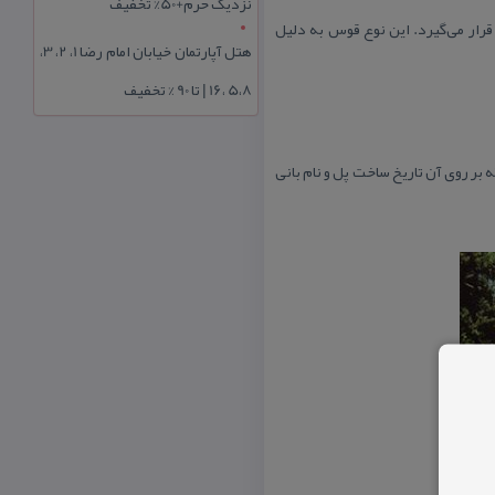
نزدیک حرم+50% تخفیف
رار می‌گیرد. این نوع قوس به دلیل
هتل آپارتمان خیابان امام رضا 1، 2، 3،
5،8 ،16 | تا 90 % تخفیف
بر روی آن تاریخ ساخت پل و نام بانی