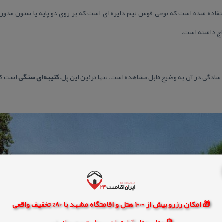
فاده شده است كه نوعی قوس نیم دایره ای است كه بر روی دو پایه یا ستون مدور ق
واج داشته است.
سادگی در آن به وضوح قابل مشاهده است. تنها تزئین این پل،
كتیبه‌ای سنگی
است كه 
🎁 امکان رزرو بیش از 1000 هتل و اقامتگاه مشهد با 80% تخفیف واقعی
🏨 هتل، هتل آپارتمان، سوئیت و مهمانپذیر