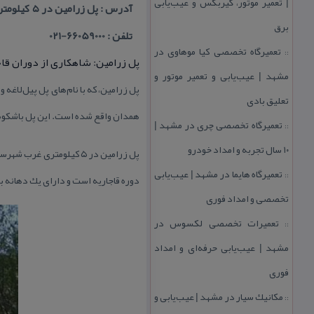
| تعمیر موتور، گیربكس و عیب‌یابی
آدرس : پل زرامین در ۵ كیلومتری غرب شهرستان نهاوند و در مجاورت روستای زرامین قرار دارد.
برق
تلفن : 66059000-021
تعمیرگاه تخصصی كیا موهاوی در
::
پل زرامین: شاهكاری از دوران قاج
مشهد | عیب‌یابی و تعمیر موتور و
پل زرامین، كه با نام‌های پل پیل‌لاغه
تعلیق بادی
همدان واقع شده است. این پل باشكوه 
تعمیرگاه تخصصی چری در مشهد |
::
۱۰ سال تجربه و امداد خودرو
پل زرامین در ۵ كیلومتری
تعمیرگاه هایما در مشهد | عیب‌یابی
::
دوره قاجاریه است و دارای یك دهانه ب
تخصصی و امداد فوری
تعمیرات تخصصی لكسوس در
::
مشهد | عیب‌یابی حرفه‌ای و امداد
فوری
مكانیك سیار در مشهد | عیب‌یابی و
::