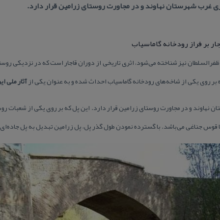
ار بر فراز رودخانه گاماسیاب
 و ظفرالسلطان نیز شناخته می‌شود، اثری تاریخی از دوران قاجار است كه در نزدیكی رو
بر روی یكی از شاخه‌های رودخانه گاماسیاب احداث شده و به عنوان یكی از
آثار ملی ای
 غرب شهرستان نهاوند و در مجاورت روستای زرامین قرار دارد. این پل كه بر روی یكی از شعبات 
ا قوس جناغی می‌باشد. با گسترده نمودن طول گذر پل، پل زرامین تبدیل به پل جاده‌ا