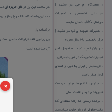
تعمیرگاه ام جی در مشهد |
::
در ساخت این پل از
طاق جزیزه ای
است
عیب‌یابی تخصصی و تعمیرات
پایداری و استحكام بالا، در پل‌سازی ر
حرفه‌ای MG با ۱۰ سال سابقه
تزئینات پل
تعمیرگاه هیوندای كیا در مشهد |
::
پل زرامین فاقد تزئینات خاصی است و 
مركز تخصصی با ۱۰ سال تجربه
ریوان كمپ، تعهد به تحویل امن
آن حك شده است.
::
تجهیزات كمپینگ در شرایط بحرانی
فریت بار از ایران به دبی؛ راهنمای
::
كامل صفر تا صد
×
بهترین كشورها برای دریافت
::
شهروندی دوم و اقامت آسان
ترجمه رسمی مدارك؛ نقطه‌ای كه
::
دقت حقوقی از زبان جلوتر می‌ایستد