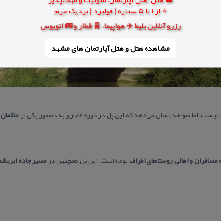
⭐ از 1 تا 5 ستاره | فولبرد | نزدیک حرم
رزرو آنلاین بلیط ✈️ هواپیما، 🚆 قطار و 🚌 اتوبوس
مشاهده هتل و هتل‌ آپارتمان های مشهد
ست، اما شواهد نشان می‌دهد كه این پل در دوره قاجار و به دستور یكی از
حاكمان 
ه
مسافران و اهالی روستاهای اطراف
بوده است. این پل همچنین در
مسیر جاده ابریشم