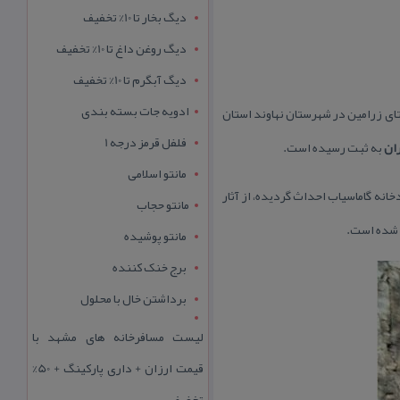
دیگ بخار تا 10% تخفیف
دیگ روغن داغ تا 10% تخفیف
دیگ آبگرم تا 10% تخفیف
ادویه جات بسته بندی
ستای زرامین در شهرستان نهاوند استان
فلفل قرمز درجه 1
ران
به ثبت رسیده است.
مانتو اسلامی
رودخانه گاماسیاب احداث گردیده، از آثار
مانتو حجاب
ی شده است.
مانتو پوشیده
برج خنک کننده
برداشتن خال با محلول
لیست مسافرخانه های مشهد با
قیمت ارزان + داری پارکینگ + 50%
تخفیف