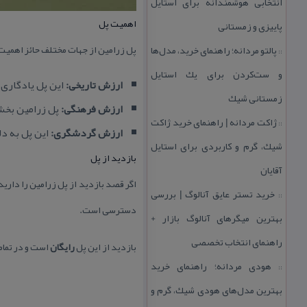
انتخابی هوشمندانه برای استایل
اهمیت پل
پاییزی و زمستانی
پل زرامین از جهات مختلف حائز اهمی
پالتو مردانه؛ راهنمای خرید، مدل‌ها
::
و ست‌كردن برای یك استایل
ارزش تاریخی:
این پل یادگاری ا
زمستانی شیك
ارزش فرهنگی:
پل زرامین بخشی
ژاكت مردانه | راهنمای خرید ژاكت
::
ارزش گردشگری:
این پل به د
شیك، گرم و كاربردی برای استایل
بازدید از پل
آقایان
اگر قصد بازدید از پل زرامین را دارید
خرید تستر عایق آنالوگ | بررسی
::
دسترسی است.
بهترین میگرهای آنالوگ بازار +
راهنمای انتخاب تخصصی
بازدید از این پل
رایگان
است و در تمام
هودی مردانه؛ راهنمای خرید
::
بهترین مدل‌های هودی شیك، گرم و