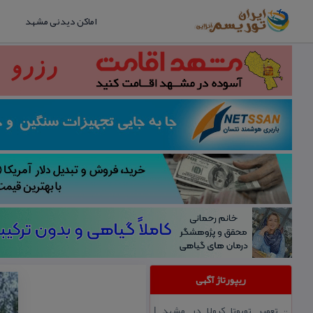
اماکن دیدنی مشهد
ریپورتاژ آگهی
تعمیر تویوتا كرولا در مشهد |
::