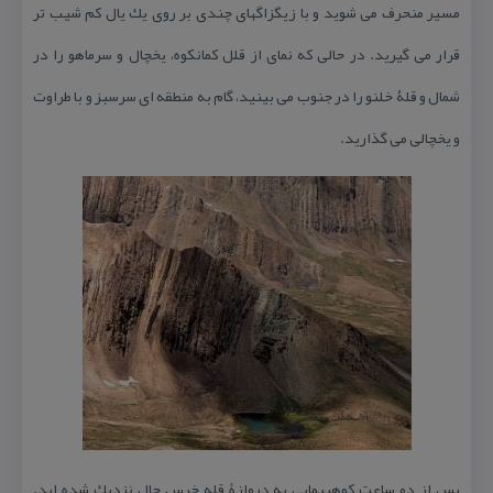
مسیر منحرف می شوید و با زیگزاگهای چندی بر روی یك یال كم شیب تر
قرار می گیرید. در حالی كه نمای از قلل كمانكوه، یخچال و سرماهو را در
شمال و قلۀ خلنو را در جنوب می بینید، گام به منطقه ای سرسبز و با طراوت
و یخچالی می گذارید.
پس از دو ساعت كوهپیمایی به دروازۀ قله خرس چال نزدیك شده اید.