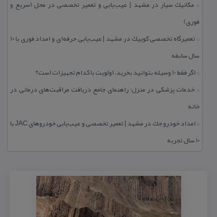
مكانیك سیار در مشهد | عیب‌یابی و تعمیر تخصصی در محل (سریع و
::
فوری)
تعمیرگاه تخصصی كوییك در مشهد | عیب‌یابی حرفه‌ای و امداد فوری با ۱۰
::
سال سابقه
اگر فقط 10 وسیله بتوانید بخرید، اولویت با كدام تجهیزات است؟
::
خدمات پزشكی در منزل؛ راهنمای جامع دریافت مراقبت‌های درمانی در
::
خانه
امداد خودرو جك در مشهد | تعمیر تخصصی و عیب‌یابی خودروهای JAC با
::
۱۰ سال تجربه