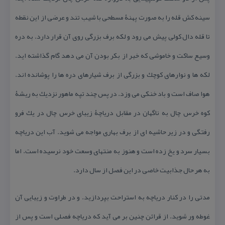
سینه كش قله را به صورت پهنۀ مسطحی با شیب تند و عرضی از این نقطه
تا قله دال كولی پیش می رود و لكه برف بزرگی روی آن قرار دارد. به دره
وسیع ساكت و خاموشی كه خبر از بكر بودن آن می دهد گام گذاشته اید.
لكه ها و نوارهای كوچك و بزرگی از برف شیارهای دره ها را پوشانده اند.
هوا صاف است و باد خنكی می وزد. در پس چند تپه ماهور نزدیك به ریشۀ
كوه خرس چال به ناگهان در مقابل دریاچۀ زیبای خرس چال در یك فرو
رفتگی و در زیر حاشیه ای از برف بهاری مواجه می شوید. آب این دریاچه
بسیار سرد و یخ زده است و هنوز به منتهای وسعت خود نرسیده است. اما
به هر حال جذابیت خاصی در این فصل از سال دارد.
مدتی را در كنار دریاچه به استراحت بپردازید. و در طراوت و زیبایی آن
غوطه ور شوید. از قرائن چنین بر می آید كه دریاچه فصلی است و پس از