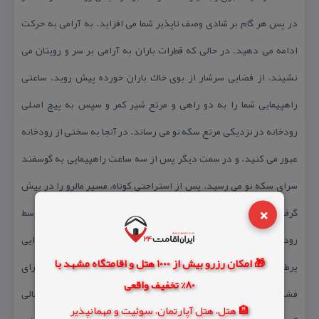
در پس هر گام بر شادی وصف ناپذیر شما می افزاید. به آرامی به حركت
ادامه می دهید. در حالی كه قطرات باران به آرامی بر سر و رویتان می
نشیند، از فضایی سرشار از بوی خاك باران خورده پیش روید. ساعتی
راهپیمایی شما را به دو راهی و مرتع شیر كمر و سپس به پیچ اصلی
رودخانه در نزدیكی مرتع سكه نو می رساند. در آنجا به سختی از رودخانه
عبور می كنید. و در سمت دیگر پس از سه ساعت راهپیمایی به گوسفند
سرای سكه نو می رسید. پس از استراحتی كوتاه، مسیر مالرو را در پیش
×
گرفته، درپس یك سربالایی و سراشیبی با عبور از سنگهای بزرگ وسط
رودخانه مجددا به سمت چپ آن بروید. مسیر را پی گیرید و در هوایی
🎁 امکان رزرو بیش از 1000 هتل و اقامتگاه مشهد با
پرطراوت و زمینی سرسبز پس از یك و نیم ساعت به آخرین گوسفند سرای
80% تخفیف واقعی
فشمیها در منطقه می رسید. با ادامۀ مسیر پس از دو ساعت دیگر در حالی
🏨 هتل، هتل آپارتمان، سوئیت و مهمانپذیر