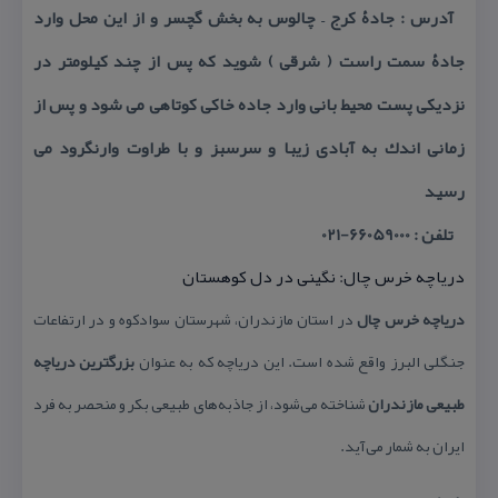
آدرس : جادۀ كرج – چالوس به بخش گچسر و از این محل وارد
جادۀ سمت راست ( شرقی ) شوید كه پس از چند كیلومتر در
نزدیكی پست محیط بانی وارد جاده خاكی كوتاهی می شود و پس از
زمانی اندك به آبادی زیبا و سرسبز و با طراوت وارنگرود می
رسید
تلفن : 66059000-021
دریاچه خرس چال: نگینی در دل كوهستان
دریاچه خرس چال
در استان مازندران، شهرستان سوادكوه و در ارتفاعات
جنگلی البرز واقع شده است. این دریاچه كه به عنوان
بزرگترین دریاچه
طبیعی مازندران
شناخته می‌شود، از جاذبه‌های طبیعی بكر و منحصر به فرد
ایران به شمار می‌آید.