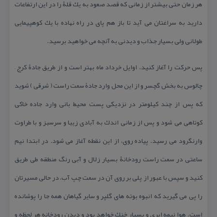
هر زمان حتی بیشتر از زمانی كه قصد صعود به یك قلۀ را در این ارتفاعات
دارید به سراغتان می آید تا باز هم پای در راه نهاده با یك كوهپیمایی
طولانی ولی بسیار جذاب و دیدنی به آنچه می خواهید برسید.
پس حركت را آغاز كنید. اوایل خرداد ماه بهتر است و از طریق جادۀ كرج –
چالوس به بخش گچسر و از این محل وارد جادۀ سمت راست ( شرقی ) شوید
كه پس از چند كیلومتر در نزدیكی پست محیط بانی وارد جاده خاكی
كوتاهی می شود و پس از زمانی اندك به آبادی زیبا و سرسبز و با طراوت
وارنگرود می رسید. پیاده روی، از این نقطه آغاز می شود. در ابتدا نیم
ساعتی در سمت راست رودخانۀ بسیار زلال و آبی رنگ منطقه طی طریق
كنید و سپس با عبور از پلی بر روی آن در سمت چپ آب، در حالی مسیرتان
را پی می گیرید كه انبوه بوته های گلپر و سایر گیاهان همه جا را پوشانده
است. هوا نیمه ابری و بسیار خنك خواهد بود و دیدن رودخانه هر لحظه و