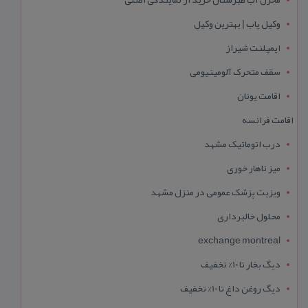
وکیل یاب | بهترین وکیل
ایمپلنت شیراز
سقف متحرک آلومینیومی
اقامت یونان
اقامت فرانسه
درب اتوماتیک مشهد
میز ناهار خوری
ویزیت پزشک عمومی در منزل مشهد
محلول خالبرداری
exchange montreal
دیگ بخار تا 10% تخفیف
دیگ روغن داغ تا 10% تخفیف