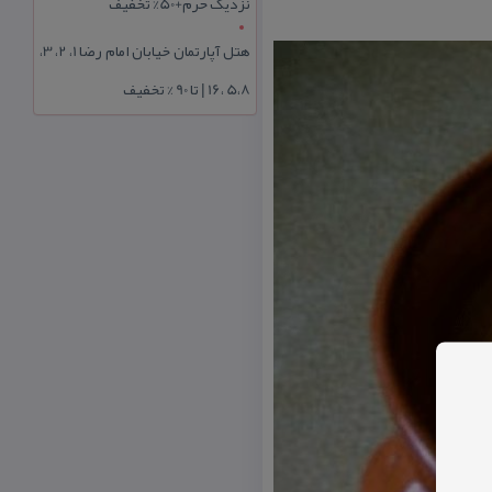
نزدیک حرم+50% تخفیف
هتل آپارتمان خیابان امام رضا 1، 2، 3،
5،8 ،16 | تا 90 % تخفیف