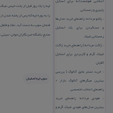
انتخابی هوشمندانه برای استایل
لپه را یك روز قبل از پخت خیس میكنی
پاییزی و زمستانی
را به پوره لپه كه پس از پخته شدن از
پالتو مردانه؛ راهنمای خرید، مدل‌ها
::
فنجان سوپ به دست آید. نمك و فلفل را
و ست‌كردن برای یك استایل
منابع:باشگاه خبرنگاران جوان-سیتی پ
زمستانی شیك
ژاكت مردانه | راهنمای خرید ژاكت
::
شیك، گرم و كاربردی برای استایل
آقایان
خرید تستر عایق آنالوگ | بررسی
::
سوپ لپه اصفهان
بهترین میگرهای آنالوگ بازار +
راهنمای انتخاب تخصصی
هودی مردانه؛ راهنمای خرید
::
بهترین مدل‌های هودی شیك، گرم و