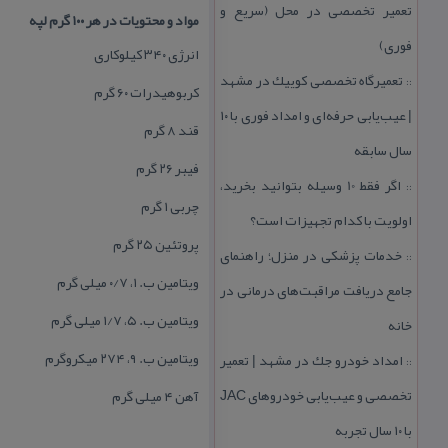
تعمیر تخصصی در محل (سریع و
مواد و محتویات در هر ۱۰۰ گرم لپه
فوری)
انرژی ۳۴۰ كیلوكاری
تعمیرگاه تخصصی كوییك در مشهد
::
كربوهیدرات ۶۰ گرم
| عیب‌یابی حرفه‌ای و امداد فوری با ۱۰
قند ۸ گرم
سال سابقه
فیبر ۲۶ گرم
اگر فقط 10 وسیله بتوانید بخرید،
::
چربی ۱ گرم
اولویت با كدام تجهیزات است؟
پروتئین ۲۵ گرم
خدمات پزشكی در منزل؛ راهنمای
::
ویتامین ب. ۱، ۰/۷ میلی گرم
جامع دریافت مراقبت‌های درمانی در
ویتامین ب. ۵، ۱/۷ میلی گرم
خانه
ویتامین ب. ۹، ۲۷۴ میكروگرم
امداد خودرو جك در مشهد | تعمیر
::
تخصصی و عیب‌یابی خودروهای JAC
آهن ۴ میلی گرم
با ۱۰ سال تجربه