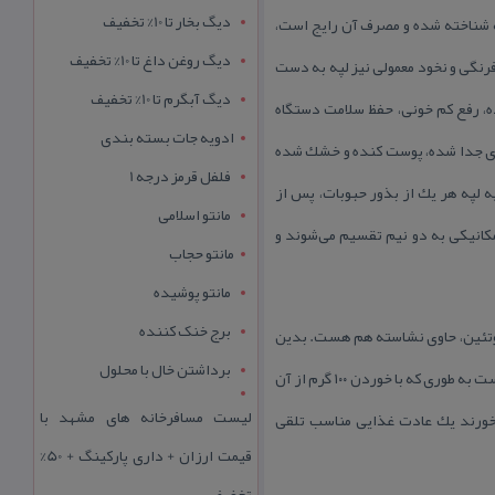
دیگ بخار تا 10% تخفیف
ه شناخته شده و مصرف آن رایج است،
دیگ روغن داغ تا 10% تخفیف
فرنگی و نخود معمولی نیز لپه به دست
دیگ آبگرم تا 10% تخفیف
وده، رفع كم خونی، حفظ سلامت دستگاه
ادویه جات بسته بندی
های جدا شده، پوست كنده و خشك شده
فلفل قرمز درجه 1
ه لپه هر یك از بذور حبوبات، پس از
مانتو اسلامی
كانیكی به دو نیم تقسیم می‌شوند و
مانتو حجاب
مانتو پوشیده
برج خنک کننده
 پروتئین، حاوی نشاسته هم هست. بدین
برداشتن خال با محلول
ترتیب هم پروتئین بدن و هم انرژی مورد نیاز بدن را تامین می‌كند. جالب است بدانید كه لپه از منابع گیاهی كلسیم نیز هست به طوری كه با خوردن ۱۰۰ گرم از آن
لیست مسافرخانه های مشهد با
 نمی‌خورند یك عادت غذایی مناسب تلقی
قیمت ارزان + داری پارکینگ + 50%
تخفیف