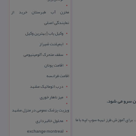
مخزن آب طبرستان خرید از
نمایندگی اصلی
وکیل یاب | بهترین وکیل
ایمپلنت شیراز
سقف متحرک آلومینیومی
اقامت یونان
اقامت فرانسه
درب اتوماتیک مشهد
میز ناهار خوری
ن سرو می شود.
ویزیت پزشک عمومی در منزل مشهد
برای آموزش طرز تهیه سوپ لپه با ما
محلول خالبرداری
exchange montreal