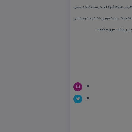
س خیلی غلیظ قهوه ای درست كرده، سس
اضافه میكنیم به طوری كه در حدود شش
وپ ریخته، سرو میكنیم.