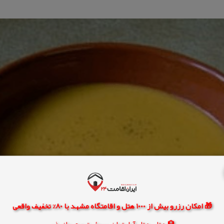
🎁 امکان رزرو بیش از 1000 هتل و اقامتگاه مشهد با 80% تخفیف واقعی
🏨 هتل، هتل آپارتمان، سوئیت و مهمانپذیر