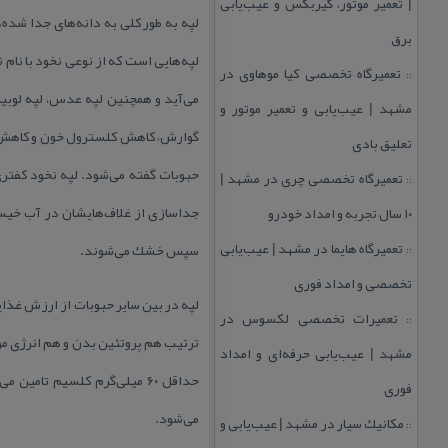
| تعمیر موتور، گیربكس و عیب‌یابی
لپه به طور كلی به دانه‌های جدا شد
برق
لپه‌هایی است كه از نوعی نخود با نام
تعمیرگاه تخصصی كیا موهاوی در
::
می‌آید و همچنین لپه عدس، لپه لوبیا 
مشهد | عیب‌یابی و تعمیر موتور و
گوارش، كاهش كلسترول خون و كاهش بی
تعلیق بادی
حبوبات گفته می‌شود. لپه نخود كفتری
تعمیرگاه تخصصی چری در مشهد |
::
جداسازی از غلاف‌هایشان در آب خیسا
۱۰ سال تجربه و امداد خودرو
تعمیرگاه هایما در مشهد | عیب‌یابی
سپس خشك می‌شوند.
::
تخصصی و امداد فوری
لپه در بین سایر حبوبات از ارزش غذای
تعمیرات تخصصی لكسوس در
::
مشهد | عیب‌یابی حرفه‌ای و امداد
حداقل ۶۰ میلی‌گرم كلسیم تا
فوری
می‌شود.
مكانیك سیار در مشهد | عیب‌یابی و
::