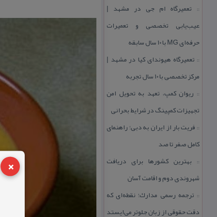
تعمیرگاه ام جی در مشهد |
::
عیب‌یابی تخصصی و تعمیرات
حرفه‌ای MG با ۱۰ سال سابقه
تعمیرگاه هیوندای كیا در مشهد |
::
مركز تخصصی با ۱۰ سال تجربه
ریوان كمپ، تعهد به تحویل امن
::
تجهیزات كمپینگ در شرایط بحرانی
فریت بار از ایران به دبی؛ راهنمای
::
كامل صفر تا صد
×
بهترین كشورها برای دریافت
::
شهروندی دوم و اقامت آسان
ترجمه رسمی مدارك؛ نقطه‌ای كه
::
دقت حقوقی از زبان جلوتر می‌ایستد