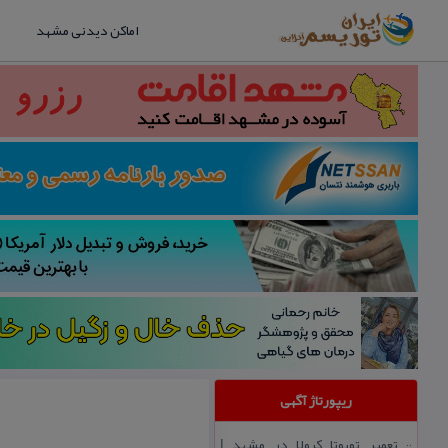
اماکن دیدنی مشهد
ریپورتاژ آگهی
تعمیر تویوتا كرولا در مشهد |
::