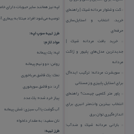
لپه نیز همانند سایر حبوبات دارای خ
كت و شلوار مردانه شیك | راهنمای
::
توصیه می‌شود افراد مبتلا به بیماری آ
خرید، انتخاب و استایل‌سازی
حرفه‌ای
طرز تهیه سوپ لپه:
خرید بافت مردانه شیك |
مواد لازم:
::
جدیدترین مدل‌های پلیور و ژاكت
لپه: یك پیمانه
مردانه
روغن: دو و نیم پیمانه
سویشرت مردانه؛ تركیب ایده‌آل
::
نمك: یك قاشق مرباخوری
برای استایل پاییزی و زمستانی
آرد: دو قاشق سوپخوری
پاور متر كلمپی چیست؟ راهنمای
::
پیاز خرد شده: یك عدد
انتخاب بهترین وات‌متر انبری برای
آب گوشت یا آب سبزی: شش پیمانه
اندازه‌گیری توان برق
نان سفید: به مقدار دلخواه
بارانی مردانه شیك و ضدآب؛
::
طرز تهیه: