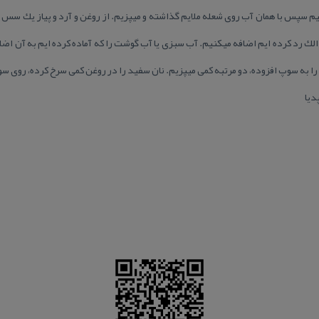
م سپس با همان آب روی شعله ملایم گذاشته و میپزیم. از روغن و آرد و پیاز یك س
 الك رد كرده ایم اضافه میكنیم. آب سبزی یا آب گوشت را كه آماده كرده ایم به آن 
 به سوپ افزوده، دو مرتبه كمی میپزیم. نان سفید را در روغن كمی سرخ كرده، روی س
دیا