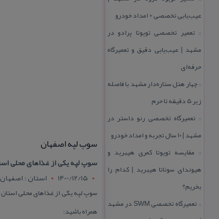
عیب‌یابی تخصصی + امداد خودرو
تعمیر تخصصی تویوتا پرادو در
::
مشهد | عیب‌یابی دقیق و تعمیرگاه
حرفه‌ای
چهار هتل‌ ستاره‌دار مشهد با فاصله
::
زیر 5 دقیقه تا حرم
تعمیرگاه تخصصی رنو داستر در
::
مشهد | ۱۰ سال تجربه و امداد خودرو
سوپ لپه اصفهان
مقایسه تویوتا كمری هیبرید و
::
سوپ لپه یكی از غذاهای محلی اس
هیوندای سوناتا هیبرید | كدام را
1400/12/15
استان : اصفهان
بخریم؟
سوپ لپه یكی از غذاهای محلی استان ا
تعمیرگاه تخصصی SWM در مشهد
::
همراه باشید: