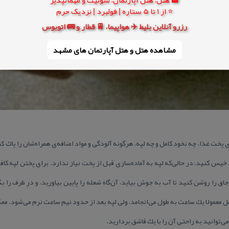
⭐ از 1 تا 5 ستاره | فولبرد | نزدیک حرم
رزرو آنلاین بلیط ✈️ هواپیما، 🚆 قطار و 🚌 اتوبوس
مشاهده هتل و هتل‌ آپارتمان های مشهد
پخت غذا، چه نخود كامل و چه لپه، هرگونه آلودگی و مواد اضافه‌ی همراه‌شان را پاك 
 كنید، در حالی‌كه لپه به آماده‌سازی قبل از پخت نیاز ندارد. برای پختن لپه كاف
 را روشن كنید تا آب به جوش بیاید، آن‌گاه شعله را پایین بیاورید، و درِ ظرف را بگ
توانید به راحتی آن را با یك قاشق بردارید.