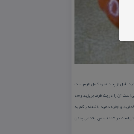
كنید. قبل از پخت نخود كامل لازم است
ی است آن را در یك ظرف بریزید و سه
ذارید و اجازه دهید با شعله‌ی كم به
آهستگی حرارت ببیند.پختن نخود كامل معمولا یك ساعت به طول می‌انجامد، ولی لپه بعد از حدود نیم ساعت نرم می‌شود. ممكن است در ۱۵ دقیقه‌ی ابتدایی پختن