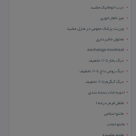
درب اتوماتیک مشهد
میز ناهار خوری
ویزیت پزشک عمومی در منزل مشهد
محلول خالبرداری
exchange montreal
دیگ بخار تا 10% تخفیف
دیگ روغن داغ تا 10% تخفیف
دیگ آبگرم تا 10% تخفیف
ادویه جات بسته بندی
فلفل قرمز درجه 1
مانتو اسلامی
مانتو حجاب
مانتو پوشیده