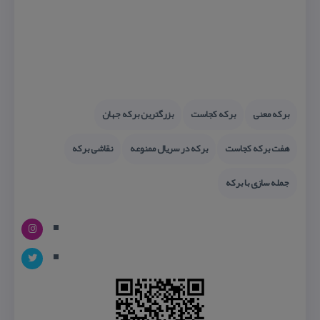
بركه معنی
بركه كجاست
بزرگترین بركه جهان
هفت بركه كجاست
بركه در سریال ممنوعه
نقاشی بركه
جمله سازی با بركه