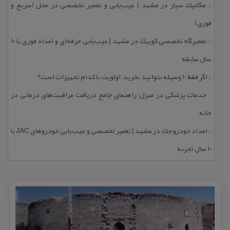
مكانیك سیار در مشهد | عیب‌یابی و تعمیر تخصصی در محل (سریع و
::
فوری)
تعمیرگاه تخصصی كوییك در مشهد | عیب‌یابی حرفه‌ای و امداد فوری با ۱۰
::
سال سابقه
اگر فقط 10 وسیله بتوانید بخرید، اولویت با كدام تجهیزات است؟
::
خدمات پزشكی در منزل؛ راهنمای جامع دریافت مراقبت‌های درمانی در
::
خانه
امداد خودرو جك در مشهد | تعمیر تخصصی و عیب‌یابی خودروهای JAC با
::
۱۰ سال تجربه