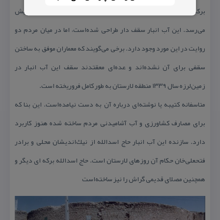
بركه ایران است. قدمت این آب انبار به دورهٔ قاجار و حدود ۲۰۰ سال پیش
می‌رسد. این آب انبار سقف دار طراحی شده‌است، اما در میان مردم دو
روایت در این مورد وجود دارد. برخی می‌گویند كه معماران موفق به ساختن
سقفی برای آن نشده‌اند و عده‌ای معقتدند سقف این آب انبار در
زمین‌لرزه سال ۱۳۳۹ منطقه لارستان به طور كامل فروریخته است.
متاسفانه كتیبه یا نوشته‌ای درباره آن به دست نیامده‌است. این بنا كه
برای مصارف كشاورزی و آب آشامیدنی مردم ساخته شده هنوز كاربرد
دارد. سازنده این آب انبار حاج اسدالله از نیك‌اندیشان محلی و برادر
فتحعلی‌خان حكام آن روزهای لارستان است. حاج اسدالله بركه ای دیگر و
همچنین مصلای قدیمی گراش را نیز ساخته‌است