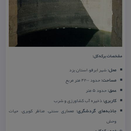
مشخصات بركه كل:
محل:
شهر ابرقو، استان یزد
مساحت:
حدود 4200 متر مربع
عمق:
حدود 5 متر
كاربری:
ذخیره آب كشاورزی و شرب
جاذبه‌های گردشگری:
معماری سنتی، مناظر كویری، حیات
وحش
تاریخچه بركه كل: