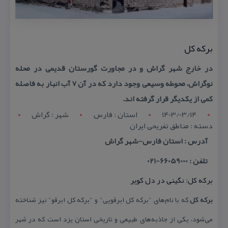
بركه كل
در خارج شهر گراش و در مجاورت گورستان قدیمی در محله
نوگراش، محوطه وسیعی وجود دارد كه در آن ۷ آب انبار به فاصله
كمی از یكدیگر قرار گرفته اند.
1403/03/14
استان : فارس
شهر : گراش
دسته : مناطق تفریحی ایران
آدرس : استان فارس-شهر گراش
تلفن : 66059000-021
بركه كل: نگینی در دل كویر
بركه كل
كه با نام‌های "بركه كل ابرقویی" و "بركه كل ابرقو" نیز شناخته
می‌شود، یكی از جاذبه‌های طبیعی و تاریخی استان یزد است كه در شهر