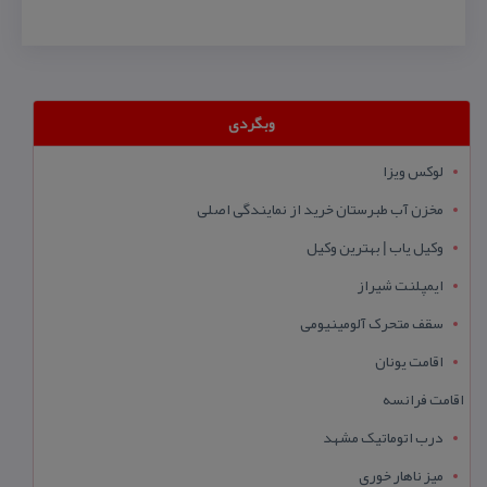
وبگردی
لوکس ویزا
مخزن آب طبرستان خرید از نمایندگی اصلی
وکیل یاب | بهترین وکیل
ایمپلنت شیراز
سقف متحرک آلومینیومی
اقامت یونان
اقامت فرانسه
درب اتوماتیک مشهد
میز ناهار خوری