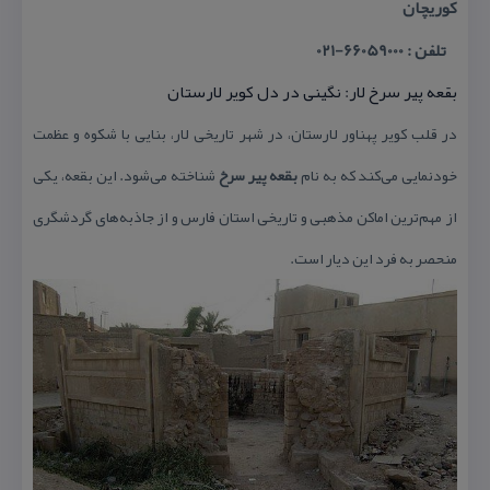
كوریچان
تلفن : 66059000-021
بقعه پیر سرخ لار: نگینی در دل كویر لارستان
در قلب كویر پهناور لارستان، در شهر تاریخی لار، بنایی با شكوه و عظمت
خودنمایی می‌كند كه به نام
بقعه پیر سرخ
شناخته می‌شود. این بقعه، یكی
از مهم‌ترین اماكن مذهبی و تاریخی استان فارس و از جاذبه‌های گردشگری
منحصر به فرد این دیار است.