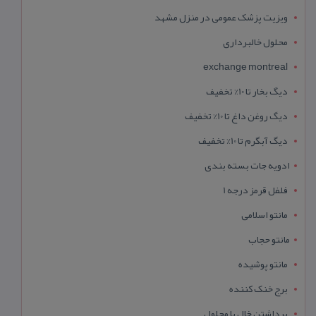
ویزیت پزشک عمومی در منزل مشهد
محلول خالبرداری
exchange montreal
دیگ بخار تا 10% تخفیف
دیگ روغن داغ تا 10% تخفیف
دیگ آبگرم تا 10% تخفیف
ادویه جات بسته بندی
فلفل قرمز درجه 1
مانتو اسلامی
مانتو حجاب
مانتو پوشیده
برج خنک کننده
برداشتن خال با محلول