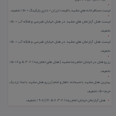
لیست مسافرخانه های مشهد با قیمت ارزان + داری پارکینگ + 50% تخفیف
لیست هتل آپارتمان های مشهد در هتل خیابان طبرسی و فلکه آب + 50%
تخفیف
لیست هتل آپارتمان های مشهد در هتل خیابان طبرسی و فلکه آب + 50%
تخفیف
رزرو هتل در خیابان امام رضا مشهد | هتل‌ های امام رضا 1، 2، 3، 5 و 8+50%
تخفیف
بهترین هتل مشهد با صبحانه، ناهار و شام | رزرو هتل مشهد با غذا نزدیک
حرم+50% تخفیف
هتل آپارتمان خیابان امام رضا 1، 2، 3، 5،8 ،16 | تا 90 % تخفیف