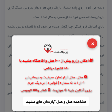
دیده می شود. روی پایه بسیار باریك روی هر دیوار بیرونی، سنگ كاری
باریكی مشاهده می شود كه از سه ردیف كار شده است.
بالای آنها یك فرورفتگی چهارگوش دیده می شود كه با فاصله تزئین نشده
از قسمت سنگ كاری مجزّا شده است. در دو طرف درب ورودی، دو ستون به
×
جلو آمده مشاهده می شود. اتاق درونی هشت گوش با قطر ۵.۶۰ متر دارای
فرورفتگیهایی است كه در دیوارهاست و برخلاف جداره بیرونی و دیوارهای
🎁 امکان رزرو بیش از 1000 هتل و اقامتگاه مشهد با
سنگ فرش شده، فقط گچ كاری شده بودند. طبق عقیده اهالی، این بنا برای
80% تخفیف واقعی
برادر شاهچراغ ساخته شده است.
🏨 هتل، هتل آپارتمان، سوئیت و مهمانپذیر
⭐ از 1 تا 5 ستاره | فولبرد | نزدیک حرم
این امامزاده امروز برای اهالی محلی مقدّس است. گفته می شود كه در
رزرو آنلاین بلیط ✈️ هواپیما، 🚆 قطار و 🚌 اتوبوس
حفریات مربوط به هفتاد سال پیش در داخل ساختمان یك پنجه طلائی ظاهر
مشاهده هتل و هتل‌ آپارتمان های مشهد
شده است، ولی در سال ۱۳۶۹ خورشیدی، اثری از آن دیده نشده است.
زیر قبر به راه پلّه ای دست یافته اند كه منتهی به یكی از منازل مجاور می