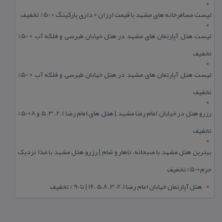
لیست مسافرخانه های مشهد با قیمت ارزان + داری پارکینگ + 50% تخفیف
لیست هتل آپارتمان های مشهد در هتل خیابان طبرسی و فلکه آب + 50%
تخفیف
لیست هتل آپارتمان های مشهد در هتل خیابان طبرسی و فلکه آب + 50%
تخفیف
رزرو هتل در خیابان امام رضا مشهد | هتل‌ های امام رضا 1، 2، 3، 5 و 8+50%
تخفیف
بهترین هتل مشهد با صبحانه، ناهار و شام | رزرو هتل مشهد با غذا نزدیک
حرم+50% تخفیف
هتل آپارتمان خیابان امام رضا 1، 2، 3، 5،8 ،16 | تا 90 % تخفیف