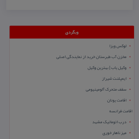
وبگردی
لوکس ویزا
مخزن آب طبرستان خرید از نمایندگی اصلی
وکیل یاب | بهترین وکیل
ایمپلنت شیراز
سقف متحرک آلومینیومی
اقامت یونان
اقامت فرانسه
درب اتوماتیک مشهد
میز ناهار خوری