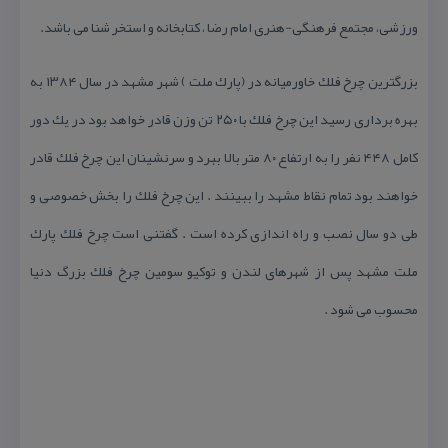
ورزشی، مجتمع فرهنگی-هنری امام رضا ، كتابخانه و استخر شنا می باشد.
بزرگترین چرخ فلك خاورمیانه در (پارك ملت ) شهر مشهد در سال ۱۳۸۴ به
بهره برداری رسید این چرخ فلك با ۲۵۰ تن ‏وزن قادر خواهد بود در یك دور
كامل ۴۴۸ نفر را به ارتفاع ۸۰ متر بالا ببرد و سرنشینان این چرخ فلك قادر
خواهند بود تمام ‏نقاط مشهد را ببینند . این چرخ فلك را بخش خصوصی و
طی دو سال نصب و راه اندازی كرده است . گفتنی است چرخ فلك ‏پارك
ملت مشهد پس از شهرهای لندن و توكیو سومین چرخ فلك بزرگ دنیا
محسوب می شود .