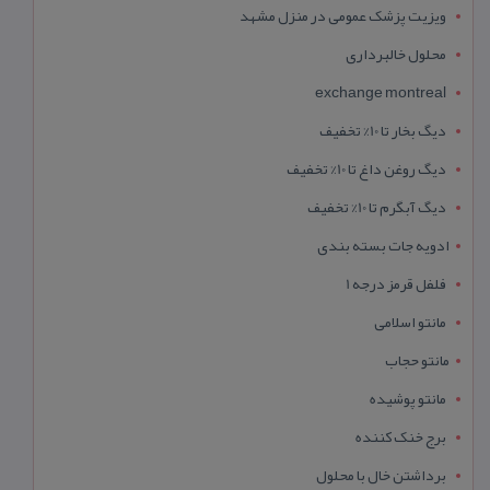
ویزیت پزشک عمومی در منزل مشهد
محلول خالبرداری
exchange montreal
دیگ بخار تا 10% تخفیف
دیگ روغن داغ تا 10% تخفیف
دیگ آبگرم تا 10% تخفیف
ادویه جات بسته بندی
فلفل قرمز درجه 1
مانتو اسلامی
مانتو حجاب
مانتو پوشیده
برج خنک کننده
برداشتن خال با محلول