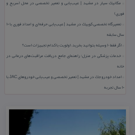
مكانیك سیار در مشهد | عیب‌یابی و تعمیر تخصصی در محل (سریع و
::
فوری)
تعمیرگاه تخصصی كوییك در مشهد | عیب‌یابی حرفه‌ای و امداد فوری با ۱۰
::
سال سابقه
اگر فقط 10 وسیله بتوانید بخرید، اولویت با كدام تجهیزات است؟
::
خدمات پزشكی در منزل؛ راهنمای جامع دریافت مراقبت‌های درمانی در
::
خانه
امداد خودرو جك در مشهد | تعمیر تخصصی و عیب‌یابی خودروهای JAC با
::
۱۰ سال تجربه