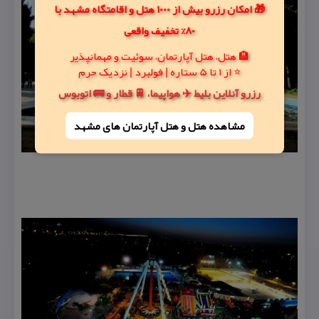
🎁 امکان رزرو بیش از 1000 هتل و اقامتگاه مشهد با
80% تخفیف واقعی
🏨 هتل، هتل آپارتمان، سوئیت و مهمانپذیر
⭐ از 1 تا 5 ستاره | فولبرد | نزدیک حرم
رزرو آنلاین بلیط ✈️ هواپیما، 🚆 قطار و 🚌 اتوبوس
مشاهده هتل و هتل‌ آپارتمان های مشهد