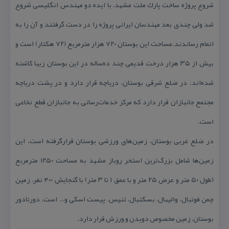
شروع پروژه ساخت پارك ملت مشهد، با ایده دو مهندس انگلیسی شروع
شد ولی چندی بعد مهندسان ایرانی پروژه را در دست گرفتند و آن را به
اتمام رساندند.مساحت این بوستان ۷۲۰ هزار مترمربع (۷۲ هكتار) است و
بیش از ۳۵ هزار درخت قدیمی چند ده‌ساله در این بوستان زیبا كاشته
شده‌اند. در ضلع شرقی بوستان، دریاچه قرار دارد و در پشت دریاچه
مجتمع جانبازان قرار دارد كه مركز خدمات‌رسانی به جانبازان قطع نخاعی
است.
در ضلع غربی بوستان، زمین‌های ورزشی بوستان قرارگرفته است. این
زمین‌ها شامل بزرگ‌ترین استخر روباز مشهد به مساحت ۱۲۵۰ مترمربع
(طول ۵۰ متر و عرض ۲۵ متر و با عمق ۱ تا ۳ متر) با گنجایش ۴۰۰ نفر، زمین
چمن فوتبال، والیبال، بسكتبال، تنیس، پیست اسكی و… است. دورتادور
بوستان، زمین مخصوص دویدن و ورزش قرار دارد.