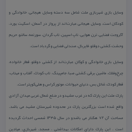
وسایل بازی شهربازی ملت شامل سه دسته وسایل هیجانی، خانوادگی و
كودكان است. وسایل هیجانی عبارت‌اند از پرواز در آسمان، اسكیت بورد،
آكروجت فضایی، ترن هوایی، تاپ اسپین، تاب گردان، سورتمه، سالتو، حریم
وحشت، كشتی دوقلو، فایربال، صندلی فضایی و گردباد است.
وسایل بازی خانوادگی و كوكان عبارت‌اند از كشتی دوقلو، قطار خانواده،
چرخ‌وفلك، ماشین برقی، كشتی صبا، جامپینگ، تاب كودك، آفتاب و مهتاب،
قطار كودك، شاتل بس، دنیای حیوانات، موتور كراس و هلی‌كوپتر است.
پارك ملت این پارك كه در غرب مشهدو در ضلع شمال غربی میدان آزادی
واقع شده است بزرگترین پارك در محدوده شهرستان مشهد می باشد.
مساحت آن ۷۲ هكتار می باشدو در سال ۱۳۴۵ شمسی احداث گردیده
است . این پارك دارای امكانات بهداشتی ، مسجد، شهربازی، میادین