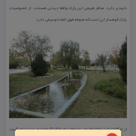
دلپذیر دارد. مناظر طبیعی این پارك واقعا دیدنی هستند. از خصوصیات
پارك كوهسار این است كه محوطه فوق العاده وسیعی دارد.
از امكانات این پارك تفریحی میتوان به پاركینگ خودرو ، پیست اسكیت،