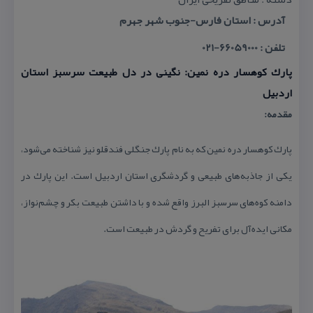
آدرس : استان فارس-جنوب شهر جهرم
تلفن : 66059000-021
پارك كوهسار دره نمین: نگینی در دل طبیعت سرسبز استان
اردبیل
مقدمه:
پارك كوهسار دره نمین كه به نام پارك جنگلی فندقلو نیز شناخته می‌شود،
یكی از جاذبه‌های طبیعی و گردشگری استان اردبیل است. این پارك در
دامنه كوه‌های سرسبز البرز واقع شده و با داشتن طبیعت بكر و چشم‌نواز،
مكانی ایده‌آل برای تفریح و گردش در طبیعت است.