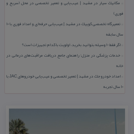
مكانیك سیار در مشهد | عیب‌یابی و تعمیر تخصصی در محل (سریع و
::
فوری)
تعمیرگاه تخصصی كوییك در مشهد | عیب‌یابی حرفه‌ای و امداد فوری با ۱۰
::
سال سابقه
اگر فقط 10 وسیله بتوانید بخرید، اولویت با كدام تجهیزات است؟
::
خدمات پزشكی در منزل؛ راهنمای جامع دریافت مراقبت‌های درمانی در
::
خانه
امداد خودرو جك در مشهد | تعمیر تخصصی و عیب‌یابی خودروهای JAC با
::
۱۰ سال تجربه