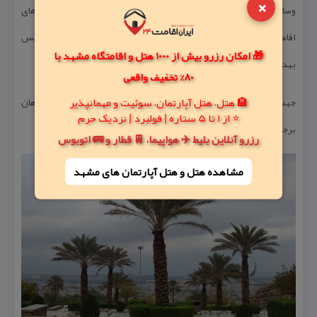
×
وسایل ورزشی، تجهیزات بازی برای كودكان و نوجوانان، شهربازی، سكوهای
اقامتی جهت خانواده ها، آلاچیق، استخری بزرگ با قایق تفریحی، سرویس
🎁 امکان رزرو بیش از 1000 هتل و اقامتگاه مشهد با
بهداشتی و فضای سبز اشاره كرد.
80% تخفیف واقعی
🏨 هتل، هتل آپارتمان، سوئیت و مهمانپذیر
جهت زیبایی و طراوت پارك آبنماهای عالی نیز تعبیه شده است. شبانگاهان
⭐ از 1 تا 5 ستاره | فولبرد | نزدیک حرم
برجهای نور پارك كوهسار زیبایی آن را دوچندان می نماید.
رزرو آنلاین بلیط ✈️ هواپیما، 🚆 قطار و 🚌 اتوبوس
مشاهده هتل و هتل‌ آپارتمان های مشهد