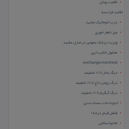
اقامت یونان
اقامت فرانسه
درب اتوماتیک مشهد
میز ناهار خوری
ویزیت پزشک عمومی در منزل مشهد
محلول خالبرداری
exchange montreal
دیگ بخار تا 10% تخفیف
دیگ روغن داغ تا 10% تخفیف
دیگ آبگرم تا 10% تخفیف
ادویه جات بسته بندی
فلفل قرمز درجه 1
مانتو اسلامی