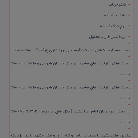
مانتو حجاب
مانتو پوشیده
برج خنک کننده
برداشتن خال با محلول
لیست مسافرخانه های مشهد با قیمت ارزان + داری پارکینگ + 50% تخفیف
لیست هتل آپارتمان های مشهد در هتل خیابان طبرسی و فلکه آب + 50%
تخفیف
لیست هتل آپارتمان های مشهد در هتل خیابان طبرسی و فلکه آب + 50%
تخفیف
رزرو هتل در خیابان امام رضا مشهد | هتل‌ های امام رضا 1، 2، 3، 5 و 8+50%
تخفیف
بهترین هتل مشهد با صبحانه، ناهار و شام | رزرو هتل مشهد با غذا نزدیک