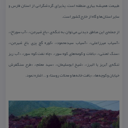
طبیعت همیشه بهاری منطقه است، پذیرای گردشگرانی از استان فارس و
سایر استان‌ها و گاه از خارج كشور است.
از جمله‌ی این مناطق دیدنی می‌توان به تنگه‌ی «باغ شهرجن»، «آب سوراخ»،
«آسیاب میرزاعلی»، «آسیاب سیدمحمود»، «كوره گچ پزی باغ شهرجن»،
«سنگ لعنتی»، «باغات و كومه‌های كوه سور»، «چاه نفت كوه سور»، «آب ریز
تنگه‌ی آبریز یا البرز»، «شیخ ابوسلیمان»، «سید معلم»، «طرح سنگفرش
خیابان و كوچه‌ها»، «بافت خانه‌ها و محلات روستا» و … اشاره نمود.