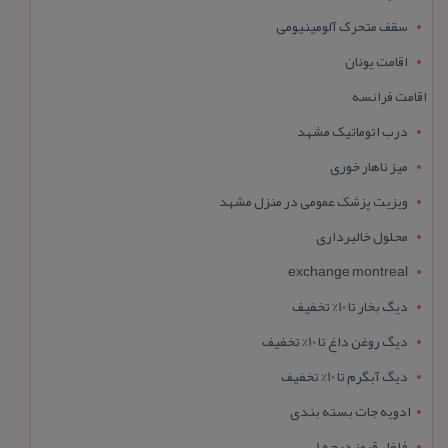
سقف متحرک آلومینیومی
اقامت یونان
اقامت فرانسه
درب اتوماتیک مشهد
میز ناهار خوری
ویزیت پزشک عمومی در منزل مشهد
محلول خالبرداری
exchange montreal
دیگ بخار تا 10% تخفیف
دیگ روغن داغ تا 10% تخفیف
دیگ آبگرم تا 10% تخفیف
ادویه جات بسته بندی
فلفل قرمز درجه 1