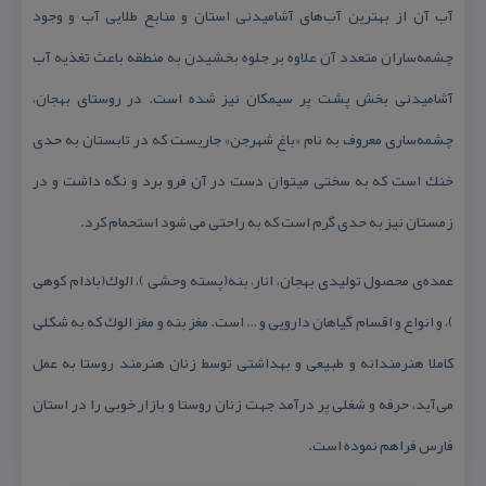
آب آن از بهترین آب‌های آشامیدنی استان و منابع طلایی آب و وجود
چشمه‌ساران متعدد آن علاوه بر جلوه بخشیدن به منطقه باعث تغذیه آب
آشامیدنی بخش پشت پر سیمكان نیز شده است. در روستای بهجان،
چشمه‌ساری معروف به نام «باغ شهرجن» جاریست كه در تابستان به حدی
خنك است كه به سختی میتوان دست در آن فرو برد و نگه داشت و در
زمستان نیز به حدی گرم است كه به راحتی می شود استحمام كرد.
عمده‌ی محصول تولیدی بهجان، انار، بنه(پسته وحشی )، الوك(بادام كوهی
)، و انواع و اقسام گیاهان دارویی و … است. مغز بنه و مغز الوك كه به شكلی
كاملا هنرمندانه و طبیعی و بهداشتی توسط زنان هنرمند روستا به عمل
می‌آید، حرفه و شغلی پر درآمد جهت زنان روستا و بازار خوبی را در استان
فارس فراهم نموده است.