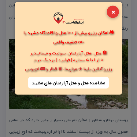
از آنجا كه این محصولات، نقش درآمدزایی خوبی برای مردم دارد، به این
×
محصولات تولیدی معروف منطقه(مغز بنه و مغز الوك كه هر دو نیز دارای
رنگ قهوه‌ای هستند) لقب «طلای قهوه‌ای» داده‌اند.
🎁 امکان رزرو بیش از 1000 هتل و اقامتگاه مشهد با
80% تخفیف واقعی
🏨 هتل، هتل آپارتمان، سوئیت و مهمانپذیر
⭐ از 1 تا 5 ستاره | فولبرد | نزدیک حرم
رزرو آنلاین بلیط ✈️ هواپیما، 🚆 قطار و 🚌 اتوبوس
مشاهده هتل و هتل‌ آپارتمان های مشهد
روستای بهجان، مناطق و اماكن تفریحی بسیار زیبایی دارد كه در تمامی
فصول سال به ویژه از بیست اسفند تا اواخر اردیبهشت كه اوج زیبایی