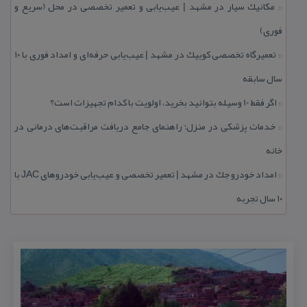
مكانیك سیار در مشهد | عیب‌یابی و تعمیر تخصصی در محل (سریع و
::
فوری)
تعمیرگاه تخصصی كوییك در مشهد | عیب‌یابی حرفه‌ای و امداد فوری با ۱۰
::
سال سابقه
اگر فقط 10 وسیله بتوانید بخرید، اولویت با كدام تجهیزات است؟
::
خدمات پزشكی در منزل؛ راهنمای جامع دریافت مراقبت‌های درمانی در
::
خانه
امداد خودرو جك در مشهد | تعمیر تخصصی و عیب‌یابی خودروهای JAC با
::
۱۰ سال تجربه