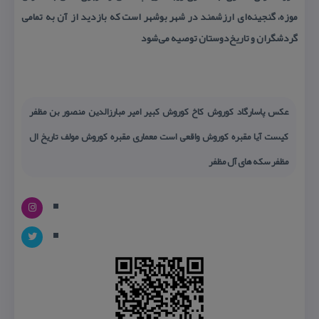
موزه، گنجینه‌ای ارزشمند در شهر بوشهر است كه بازدید از آن به تمامی
گردشگران و تاریخ‌دوستان توصیه می‌شود
عكس پاسارگاد كوروش كاخ كوروش كبیر امیر مبارزالدین منصور بن مظفر
كیست آیا مقبره كوروش واقعی است معماری مقبره كوروش مولف تاریخ ال
مظفر سكه های آل مظفر