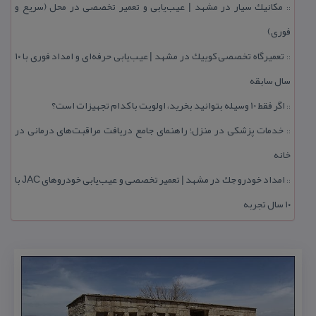
مكانیك سیار در مشهد | عیب‌یابی و تعمیر تخصصی در محل (سریع و
::
فوری)
تعمیرگاه تخصصی كوییك در مشهد | عیب‌یابی حرفه‌ای و امداد فوری با ۱۰
::
سال سابقه
اگر فقط 10 وسیله بتوانید بخرید، اولویت با كدام تجهیزات است؟
::
خدمات پزشكی در منزل؛ راهنمای جامع دریافت مراقبت‌های درمانی در
::
خانه
امداد خودرو جك در مشهد | تعمیر تخصصی و عیب‌یابی خودروهای JAC با
::
۱۰ سال تجربه