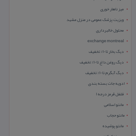
میز ناهار خوری
ویزیت پزشک عمومی در منزل مشهد
محلول خالبرداری
exchange montreal
دیگ بخار تا 10% تخفیف
دیگ روغن داغ تا 10% تخفیف
دیگ آبگرم تا 10% تخفیف
ادویه جات بسته بندی
فلفل قرمز درجه 1
مانتو اسلامی
مانتو حجاب
مانتو پوشیده