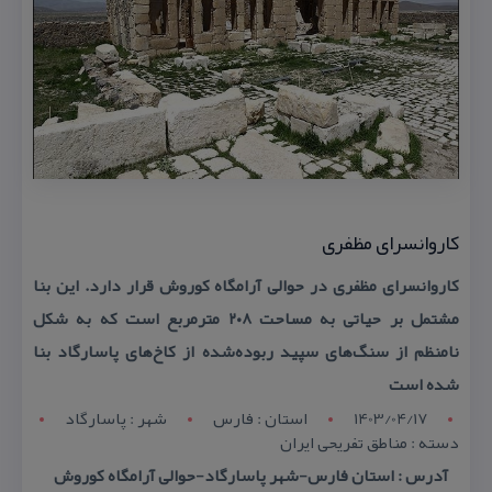
كاروانسرای مظفری
كاروانسرای مظفری در حوالی آرامگاه كوروش قرار دارد. این بنا
مشتمل بر حیاتی به مساحت ۲۰۸ مترمربع است كه به شكل
نامنظم از سنگ‌های سپید ربوده‌شده از كاخ‌های پاسارگاد بنا
شده است
1403/04/17
استان : فارس
شهر : پاسارگاد
دسته : مناطق تفریحی ایران
آدرس : استان فارس-شهر پاسارگاد-حوالی آرامگاه كوروش