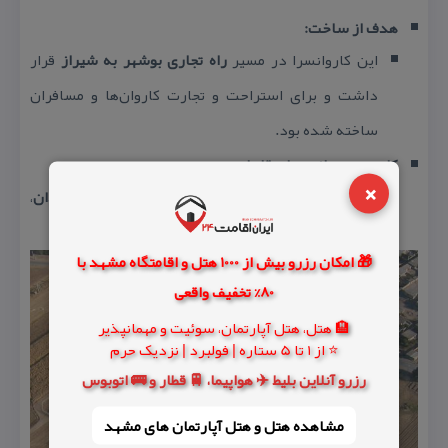
هدف از ساخت:
این كاروانسرا در مسیر
راه تجاری بوشهر به شیراز
قرار
داشت و برای استراحت و تجارت كاروان‌ها و مسافران
ساخته شده بود.
كاربری پس از دوران قاجار:
×
پس از دوران قاجار، از این كاروانسرا به عنوان
زندان
،
مدرسة
و
موزه
نیز استفاده شده است.
🎁 امکان رزرو بیش از 1000 هتل و اقامتگاه مشهد با
80% تخفیف واقعی
🏨 هتل، هتل آپارتمان، سوئیت و مهمانپذیر
⭐ از 1 تا 5 ستاره | فولبرد | نزدیک حرم
رزرو آنلاین بلیط ✈️ هواپیما، 🚆 قطار و 🚌 اتوبوس
مشاهده هتل و هتل‌ آپارتمان های مشهد