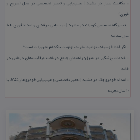
مكانیك سیار در مشهد | عیب‌یابی و تعمیر تخصصی در محل (سریع و
::
فوری)
تعمیرگاه تخصصی كوییك در مشهد | عیب‌یابی حرفه‌ای و امداد فوری با ۱۰
::
سال سابقه
اگر فقط 10 وسیله بتوانید بخرید، اولویت با كدام تجهیزات است؟
::
خدمات پزشكی در منزل؛ راهنمای جامع دریافت مراقبت‌های درمانی در
::
خانه
امداد خودرو جك در مشهد | تعمیر تخصصی و عیب‌یابی خودروهای JAC با
::
۱۰ سال تجربه