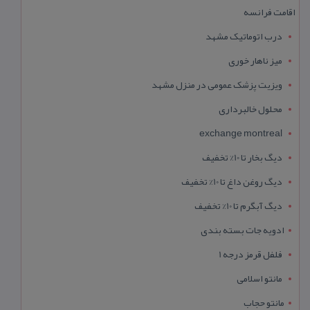
اقامت فرانسه
درب اتوماتیک مشهد
میز ناهار خوری
ویزیت پزشک عمومی در منزل مشهد
محلول خالبرداری
exchange montreal
دیگ بخار تا 10% تخفیف
دیگ روغن داغ تا 10% تخفیف
دیگ آبگرم تا 10% تخفیف
ادویه جات بسته بندی
فلفل قرمز درجه 1
مانتو اسلامی
مانتو حجاب