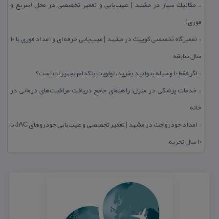
مكانیك سیار در مشهد | عیب‌یابی و تعمیر تخصصی در محل (سریع و
::
فوری)
تعمیرگاه تخصصی كوییك در مشهد | عیب‌یابی حرفه‌ای و امداد فوری با ۱۰
::
سال سابقه
اگر فقط 10 وسیله بتوانید بخرید، اولویت با كدام تجهیزات است؟
::
خدمات پزشكی در منزل؛ راهنمای جامع دریافت مراقبت‌های درمانی در
::
خانه
امداد خودرو جك در مشهد | تعمیر تخصصی و عیب‌یابی خودروهای JAC با
::
۱۰ سال تجربه