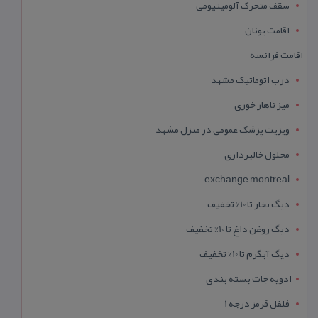
سقف متحرک آلومینیومی
اقامت یونان
اقامت فرانسه
درب اتوماتیک مشهد
میز ناهار خوری
ویزیت پزشک عمومی در منزل مشهد
محلول خالبرداری
exchange montreal
دیگ بخار تا 10% تخفیف
دیگ روغن داغ تا 10% تخفیف
دیگ آبگرم تا 10% تخفیف
ادویه جات بسته بندی
فلفل قرمز درجه 1