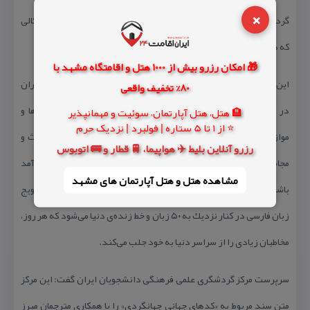
×
گردشگری» در دنیا محسوب می‌شود. بی‌تفاوتی و شلخته‌كاری در اشكالی
كه ذكر شد، زیبنده و مناسب نیست.
🎁 امکان رزرو بیش از 1000 هتل و اقامتگاه مشهد با
این عضو هیأت علمی جهاد دانشگاهی افزود: نظام جمهوری اسلامی ایران
80% تخفیف واقعی
در حال حاضر مدیریت گردشگری خود را با در نظر گرفتن چارچوب‌ها و
🏨 هتل، هتل آپارتمان، سوئیت و مهمانپذیر
⭐ از 1 تا 5 ستاره | فولبرد | نزدیک حرم
موازین اخلاقی تنظیم كرده و بدیهی است دست‌ كم در حوزه‌ی مباحث و
رزرو آنلاین بلیط ✈️ هواپیما، 🚆 قطار و 🚌 اتوبوس
مجامع مربوط به «اخلاق جهانگردی» حضورش اثربخش و با فعالیتی كارآمد
مشاهده هتل و هتل‌ آپارتمان های مشهد
باشد. مضاف بر این، دقت نظر در عرصه‌هایی مشابه، سبب معرفی و ترویج
زبان فارسی در كنار نزدیك به ۵۰ زبان و خط زنده‌ی دنیا می‌شود كه هر روز،
مخاطبان زیادی را از سراسر دنیا به خود جلب می‌كند.
سرپرست مركز گردشگری علمی فرهنگی دانشجویان ایران گفت: این مركز
متن سند مربوط به «كدهای جهانی جهانگردی» را با همكاری مترجمان مبرز