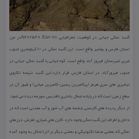
گنبد نمكی جهانی در كوقعیت جغرافیایی N282548 E520711در مرز
استان فارس و بوشهر واقع است. این گنبد نمكی در ۱۰۰ كیلومتری جنوب
غربی شهرستان فیروز آباد واقع است. كوه جهانی یا گنبد نمكی جهانی در
جنوب فیروزآباد در استان فارس قرار دارد.این گنبد نتیجه تكاپوی
تبخیری های سری هرمز (پركامبرین پسین-كامبرین میانی) و ظهور آن در
سطح زمین است كه در پایانه شمال باختری تاقدیس سورمه دیده می شود.
از دیگر پدیده های كارستی چشمه های آب شور و آب معدنی است كه در
داخل و اطراف این گنبدنمكی وجود دارد. كارن های شیاری، لغزش، درزهای
نمكی كه بعضی منشا تكتونیكی و بعضی دیگر بر اثر انحلال به وجود آمده