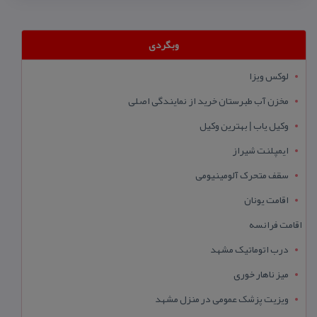
وبگردی
لوکس ویزا
مخزن آب طبرستان خرید از نمایندگی اصلی
وکیل یاب | بهترین وکیل
ایمپلنت شیراز
سقف متحرک آلومینیومی
اقامت یونان
اقامت فرانسه
درب اتوماتیک مشهد
میز ناهار خوری
ویزیت پزشک عمومی در منزل مشهد