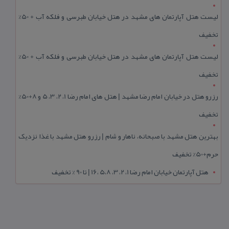
لیست هتل آپارتمان های مشهد در هتل خیابان طبرسی و فلکه آب + 50%
تخفیف
لیست هتل آپارتمان های مشهد در هتل خیابان طبرسی و فلکه آب + 50%
تخفیف
رزرو هتل در خیابان امام رضا مشهد | هتل‌ های امام رضا 1، 2، 3، 5 و 8+50%
تخفیف
بهترین هتل مشهد با صبحانه، ناهار و شام | رزرو هتل مشهد با غذا نزدیک
حرم+50% تخفیف
هتل آپارتمان خیابان امام رضا 1، 2، 3، 5،8 ،16 | تا 90 % تخفیف