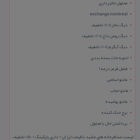
محلول خالبرداری
exchange montreal
دیگ بخار تا 10% تخفیف
دیگ روغن داغ تا 10% تخفیف
دیگ آبگرم تا 10% تخفیف
ادویه جات بسته بندی
فلفل قرمز درجه 1
مانتو اسلامی
مانتو حجاب
مانتو پوشیده
برج خنک کننده
برداشتن خال با محلول
لیست مسافرخانه های مشهد با قیمت ارزان + داری پارکینگ + 50% تخفیف