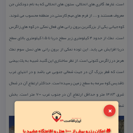
است، غارها، گالری های انحلالی، ستون های انحلالی كه به نام دودكش جن
معروف هستند و …. از فرم های مهم كارستی در منطقه محسوب می شوند.
كوه جهانی یكی از بزرگترین برون رانی های فعال نمكی در كوه های زاگرس
است. نمك از حدود ۴ كیلومتری زیر سطح دریا تا ۱.۵ كیلومتری بالای سطح
دریا افزایش می یابد. این توده نمكی از برون رانی های نسل سوم نمك
هرمز در زاگرس كنونی است. از نظر ساختاری این گنبد شبیه به یك بیضی
است كه قطر بزرگ آن در جهت شمالی جنوبی می باشد و در انتهای غرب
تاقدیس كوه سرمه به سطح زمین رسیده است. حداكثر ارتفاع آن در شمال
شرق ۱۴۸۳ متر و حداقل ارتفاع آن در جنوب غرب ۷۰۰ متر است. بخش
شمالی ساختار نسبت به بخش جنوبی مرتفع تر است.
×
🎁 امکان رزرو بیش از 1000 هتل و اقامتگاه مشهد با