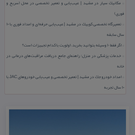
مكانیك سیار در مشهد | عیب‌یابی و تعمیر تخصصی در محل (سریع و
::
فوری)
تعمیرگاه تخصصی كوییك در مشهد | عیب‌یابی حرفه‌ای و امداد فوری با ۱۰
::
سال سابقه
اگر فقط 10 وسیله بتوانید بخرید، اولویت با كدام تجهیزات است؟
::
خدمات پزشكی در منزل؛ راهنمای جامع دریافت مراقبت‌های درمانی در
::
خانه
امداد خودرو جك در مشهد | تعمیر تخصصی و عیب‌یابی خودروهای JAC با
::
۱۰ سال تجربه