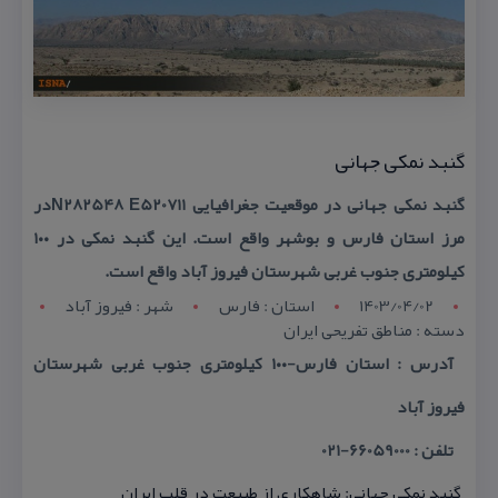
گنبد نمكی جهانی
گنبد نمكی جهانی در موقعیت جغرافیایی N282548 E520711در
مرز استان فارس و بوشهر واقع است. این گنبد نمكی در ۱۰۰
كیلومتری جنوب غربی شهرستان فیروز آباد واقع است.
1403/04/02
استان : فارس
شهر : فيروز آباد
دسته : مناطق تفریحی ایران
آدرس : استان فارس-۱۰۰ كیلومتری جنوب غربی شهرستان
فیروز آباد
تلفن : 66059000-021
گنبد نمكی جهانی: شاهكاری از طبیعت در قلب ایران