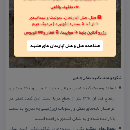
80% تخفیف واقعی
🏨 هتل، هتل آپارتمان، سوئیت و مهمانپذیر
⭐ از 1 تا 5 ستاره | فولبرد | نزدیک حرم
رزرو آنلاین بلیط ✈️ هواپیما، 🚆 قطار و 🚌 اتوبوس
مشاهده هتل و هتل‌ آپارتمان های مشهد
شكوه و عظمت گنبد نمكی جهانی
ابعاد:
وسعت گنبد نمكی جهانی حدود 3 هزار و 666 هكتار و
ارتفاع قله آن 1490 متر از سطح دریا است. این گنبد نمكی در
اثر فشار لایه‌های نمكی و رسوبات زیرزمینی به تدریج به سمت
بالا رانده شده و به شكل گنبدی درآمده است.
یخچال‌های نمكی:
یكی از پدیده‌های شگفت‌انگیز گنبد نمكی