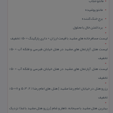
مانتو حجاب
مانتو پوشیده
برج خنک کننده
برداشتن خال با محلول
لیست مسافرخانه های مشهد با قیمت ارزان + داری پارکینگ + 50% تخفیف
لیست هتل آپارتمان های مشهد در هتل خیابان طبرسی و فلکه آب + 50%
تخفیف
لیست هتل آپارتمان های مشهد در هتل خیابان طبرسی و فلکه آب + 50%
تخفیف
رزرو هتل در خیابان امام رضا مشهد | هتل‌ های امام رضا 1، 2، 3، 5 و 8+50%
تخفیف
بهترین هتل مشهد با صبحانه، ناهار و شام | رزرو هتل مشهد با غذا نزدیک