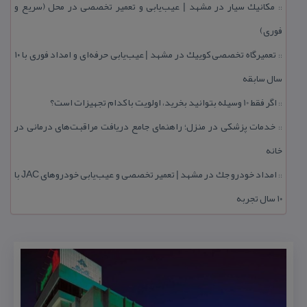
مكانیك سیار در مشهد | عیب‌یابی و تعمیر تخصصی در محل (سریع و
::
فوری)
تعمیرگاه تخصصی كوییك در مشهد | عیب‌یابی حرفه‌ای و امداد فوری با ۱۰
::
سال سابقه
اگر فقط 10 وسیله بتوانید بخرید، اولویت با كدام تجهیزات است؟
::
خدمات پزشكی در منزل؛ راهنمای جامع دریافت مراقبت‌های درمانی در
::
خانه
امداد خودرو جك در مشهد | تعمیر تخصصی و عیب‌یابی خودروهای JAC با
::
۱۰ سال تجربه