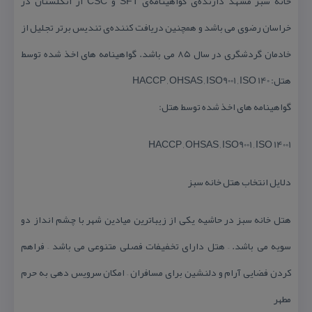
خانه سبز مشهد دارنده‌ی گواهینامه‌ی SFT و CSC از انگلستان در
خراسان رضوی می باشد و همچنین دریافت كننده‌ی تندیس برتر تجلیل از
خادمان گردشگری در سال ۸۵ می باشد. گواهینامه های اخذ شده توسط
هتل: HACCP , OHSAS , ISO9001 , ISO 140
گواهینامه های اخذ شده توسط هتل:
HACCP , OHSAS , ISO9001 , ISO 14001
دلایل انتخاب هتل خانه سبز
هتل خانه سبز در حاشیه یكی از زیباترین میادین شهر با چشم انداز دو
سویه می باشد. – هتل دارای تخفیفات فصلی متنوعی می باشد – فراهم
كردن فضایی آرام و دلنشین برای مسافران – امكان سرویس دهی به حرم
مطهر