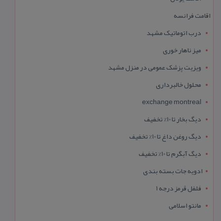
اقامت فرانسه
درب اتوماتیک مشهد
میز ناهار خوری
ویزیت پزشک عمومی در منزل مشهد
محلول خالبرداری
exchange montreal
دیگ بخار تا 10% تخفیف
دیگ روغن داغ تا 10% تخفیف
دیگ آبگرم تا 10% تخفیف
ادویه جات بسته بندی
فلفل قرمز درجه 1
مانتو اسلامی