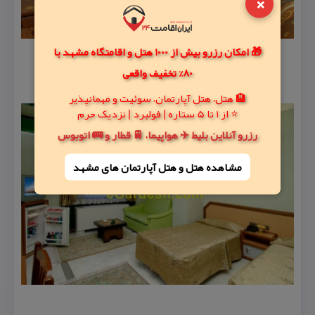
×
🎁 امکان رزرو بیش از 1000 هتل و اقامتگاه مشهد با
80% تخفیف واقعی
🏨 هتل، هتل آپارتمان، سوئیت و مهمانپذیر
⭐ از 1 تا 5 ستاره | فولبرد | نزدیک حرم
رزرو آنلاین بلیط ✈️ هواپیما، 🚆 قطار و 🚌 اتوبوس
مشاهده هتل و هتل‌ آپارتمان های مشهد