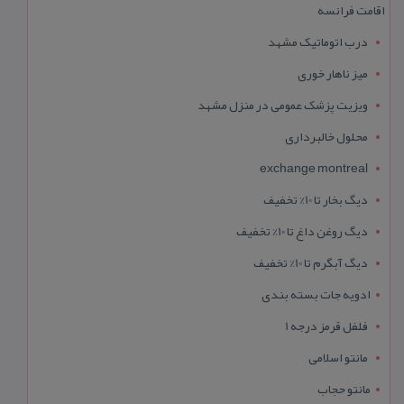
اقامت فرانسه
درب اتوماتیک مشهد
میز ناهار خوری
ویزیت پزشک عمومی در منزل مشهد
محلول خالبرداری
exchange montreal
دیگ بخار تا 10% تخفیف
دیگ روغن داغ تا 10% تخفیف
دیگ آبگرم تا 10% تخفیف
ادویه جات بسته بندی
فلفل قرمز درجه 1
مانتو اسلامی
مانتو حجاب