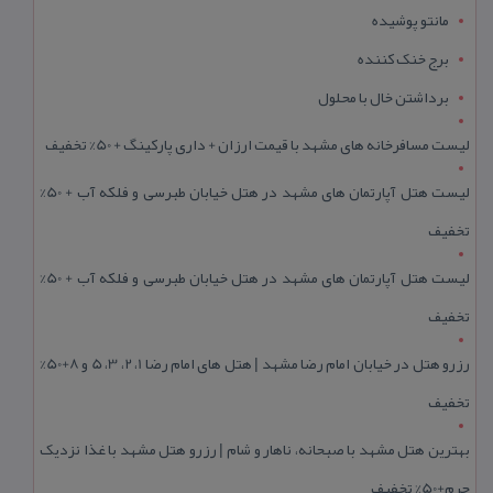
مانتو پوشیده
برج خنک کننده
برداشتن خال با محلول
لیست مسافرخانه های مشهد با قیمت ارزان + داری پارکینگ + 50% تخفیف
لیست هتل آپارتمان های مشهد در هتل خیابان طبرسی و فلکه آب + 50%
تخفیف
لیست هتل آپارتمان های مشهد در هتل خیابان طبرسی و فلکه آب + 50%
تخفیف
رزرو هتل در خیابان امام رضا مشهد | هتل‌ های امام رضا 1، 2، 3، 5 و 8+50%
تخفیف
بهترین هتل مشهد با صبحانه، ناهار و شام | رزرو هتل مشهد با غذا نزدیک
حرم+50% تخفیف