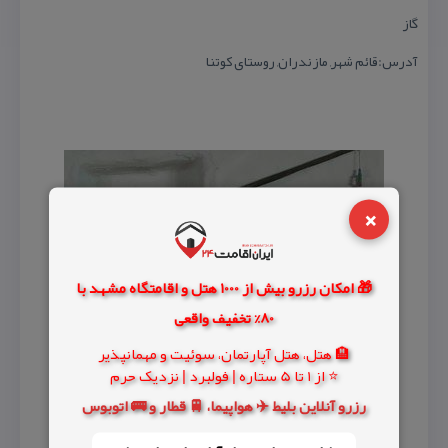
گاز
آدرس:قائم شهر, مازندران, روستای كوتنا
×
🎁 امکان رزرو بیش از 1000 هتل و اقامتگاه مشهد با
80% تخفیف واقعی
🏨 هتل، هتل آپارتمان، سوئیت و مهمانپذیر
⭐ از 1 تا 5 ستاره | فولبرد | نزدیک حرم
رزرو آنلاین بلیط ✈️ هواپیما، 🚆 قطار و 🚌 اتوبوس