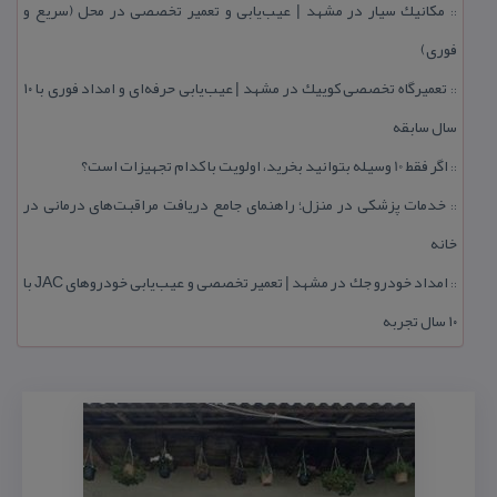
مكانیك سیار در مشهد | عیب‌یابی و تعمیر تخصصی در محل (سریع و
::
فوری)
تعمیرگاه تخصصی كوییك در مشهد | عیب‌یابی حرفه‌ای و امداد فوری با ۱۰
::
سال سابقه
اگر فقط 10 وسیله بتوانید بخرید، اولویت با كدام تجهیزات است؟
::
خدمات پزشكی در منزل؛ راهنمای جامع دریافت مراقبت‌های درمانی در
::
خانه
امداد خودرو جك در مشهد | تعمیر تخصصی و عیب‌یابی خودروهای JAC با
::
۱۰ سال تجربه