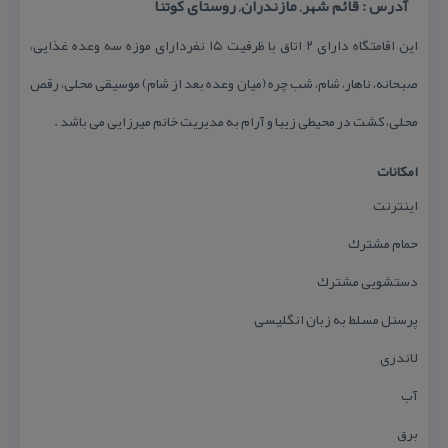
آدرس : قائم شهر, مازندران, روستای كوتنا
این اقامتگاه دارای ۲ اتاق با ظرفیت ۱۵ نفردارای موزه سه وعده غذایی،
صبحانه، ناهار، شام، شب چره (میان وعده بعد از شام) موسیقی محلی، رقص
محلی، كشت در محیطی زیبا و آرام به مدیریت خانم میرزایی می باشد .
امكانات
اینترنت
حمام مشترك
دستشویی مشترك
پرسنل مسلط به زبان انگلیسی
لاندری
آب
برق