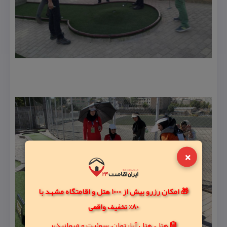
×
🎁 امکان رزرو بیش از 1000 هتل و اقامتگاه مشهد با
80% تخفیف واقعی
🏨 هتل، هتل آپارتمان، سوئیت و مهمانپذیر