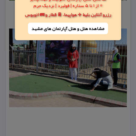
⭐ از 1 تا 5 ستاره | فولبرد | نزدیک حرم
رزرو آنلاین بلیط ✈️ هواپیما، 🚆 قطار و 🚌 اتوبوس
مشاهده هتل و هتل‌ آپارتمان های مشهد