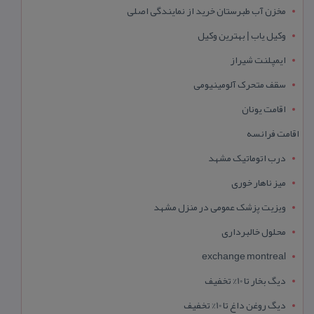
مخزن آب طبرستان خرید از نمایندگی اصلی
وکیل یاب | بهترین وکیل
ایمپلنت شیراز
سقف متحرک آلومینیومی
اقامت یونان
اقامت فرانسه
درب اتوماتیک مشهد
میز ناهار خوری
ویزیت پزشک عمومی در منزل مشهد
محلول خالبرداری
exchange montreal
دیگ بخار تا 10% تخفیف
دیگ روغن داغ تا 10% تخفیف