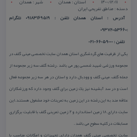
1400/12/11
استان : همدان
شهر : همدان
دسته : مناطق تفریحی ایران
آدرس : استان همدان تلفن : ۰۹۱۸۳۱۶۹۵۱۹ تلگرام
:۰۹۳۷۲۰۵۳۶۶۰
تلفن : 66059000-021
یكی از ظرفیت های گردشگری استان همدان سایت تخصصی مینی گلف در
مجموعه ورزشی شهید شمسی پور می باشد .رشته گلف سه زیر مجموعه از
جمله گلف، مینی گلف و وودبال دارد و استان در هر سه زیر مجموعه فعال
است و در سد آبشینه نیز یك زمین برای گلف وجود دارد كه ورزشكاران
علاقه مند به این رشته در این زمین به تمرینات خود مشغول هستند.این
سایت دارای ۱۸ زمین استاندارد و ۲ زمین تمرینی گلف با قابلیت برگزاری
مسابقات در كلیه سطوح می باشد .
سایت تخصصی مینی گلف همدان دارای تجهیزات و امكانات مناسب با