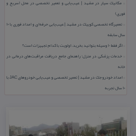
مكانیك سیار در مشهد | عیب‌یابی و تعمیر تخصصی در محل (سریع و
::
فوری)
تعمیرگاه تخصصی كوییك در مشهد | عیب‌یابی حرفه‌ای و امداد فوری با ۱۰
::
سال سابقه
اگر فقط 10 وسیله بتوانید بخرید، اولویت با كدام تجهیزات است؟
::
خدمات پزشكی در منزل؛ راهنمای جامع دریافت مراقبت‌های درمانی در
::
خانه
امداد خودرو جك در مشهد | تعمیر تخصصی و عیب‌یابی خودروهای JAC با
::
۱۰ سال تجربه