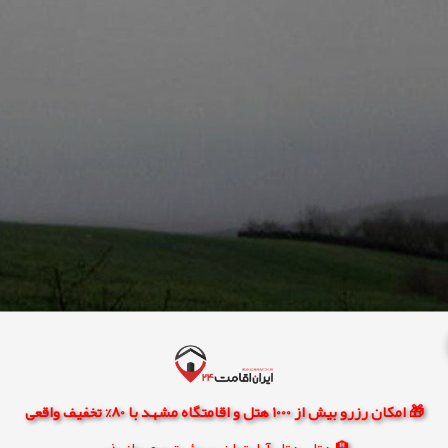
🎁 امکان رزرو بیش از 1000 هتل و اقامتگاه مشهد با 80% تخفیف واقعی
🏨 هتل، هتل آپارتمان، سوئیت و مهمانپذیر