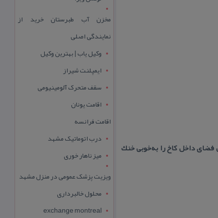
مخزن آب طبرستان خرید از
نمایندگی اصلی
وکیل یاب | بهترین وکیل
ایمپلنت شیراز
سقف متحرک آلومینیومی
اقامت یونان
اقامت فرانسه
درب اتوماتیک مشهد
 فضای داخل كاخ را به‌خوبی خنك
میز ناهار خوری
ویزیت پزشک عمومی در منزل مشهد
محلول خالبرداری
exchange montreal