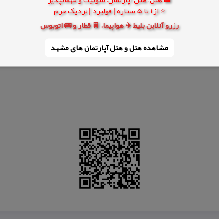
⭐ از 1 تا 5 ستاره | فولبرد | نزدیک حرم
رزرو آنلاین بلیط ✈️ هواپیما، 🚆 قطار و 🚌 اتوبوس
مشاهده هتل و هتل‌ آپارتمان های مشهد