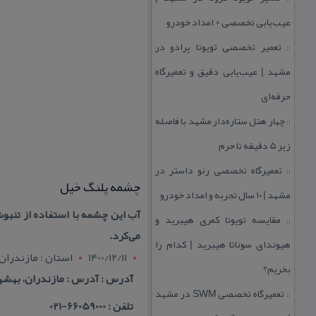
عیب‌یابی تخصصی + امداد خودرو
تعمیر تخصصی تویوتا پرادو در
::
مشهد | عیب‌یابی دقیق و تعمیرگاه
حرفه‌ای
چهار هتل‌ ستاره‌دار مشهد با فاصله
::
زیر 5 دقیقه تا حرم
تعمیرگاه تخصصی رنو داستر در
::
چشمه پلنگ خیل
مشهد | ۱۰ سال تجربه و امداد خودرو
آب این چشمه با استفاده از تنبو
مقایسه تویوتا كمری هیبرید و
::
می‌كرد.
هیوندای سوناتا هیبرید | كدام را
1400/12/11
استان : مازندران
بخریم؟
آدرس : آدرس : مازندران، بهشه
تعمیرگاه تخصصی SWM در مشهد
::
تلفن : 66059000-021