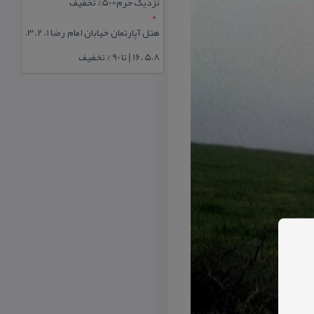
نزدیک حرم+50% تخفیف
هتل آپارتمان خیابان امام رضا 1، 2، 3،
5،8 ،16 | تا 90 % تخفیف