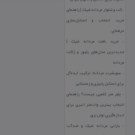
كت و شلوار مردانه شیك | راهنمای
::
خرید، انتخاب و استایل‌سازی
حرفه‌ای
خرید بافت مردانه شیك |
::
جدیدترین مدل‌های پلیور و ژاكت
مردانه
سویشرت مردانه؛ تركیب ایده‌آل
::
برای استایل پاییزی و زمستانی
پاور متر كلمپی چیست؟ راهنمای
::
انتخاب بهترین وات‌متر انبری برای
اندازه‌گیری توان برق
بارانی مردانه شیك و ضدآب؛
::