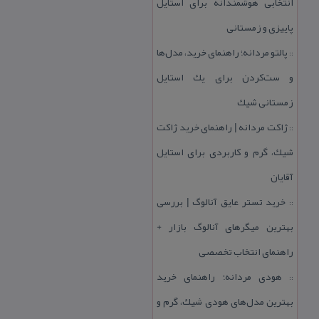
انتخابی هوشمندانه برای استایل
پاییزی و زمستانی
پالتو مردانه؛ راهنمای خرید، مدل‌ها
::
و ست‌كردن برای یك استایل
زمستانی شیك
ژاكت مردانه | راهنمای خرید ژاكت
::
شیك، گرم و كاربردی برای استایل
آقایان
خرید تستر عایق آنالوگ | بررسی
::
بهترین میگرهای آنالوگ بازار +
راهنمای انتخاب تخصصی
هودی مردانه؛ راهنمای خرید
::
بهترین مدل‌های هودی شیك، گرم و