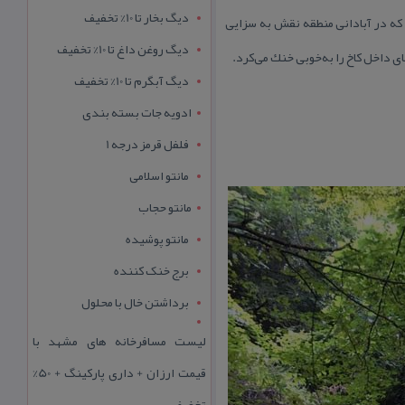
دیگ بخار تا 10% تخفیف
كه در آبادانی منطقه نقش به سزایی
دیگ روغن داغ تا 10% تخفیف
ی داخل كاخ را به‌خوبی خنك می‌كرد.
دیگ آبگرم تا 10% تخفیف
ادویه جات بسته بندی
فلفل قرمز درجه 1
مانتو اسلامی
مانتو حجاب
مانتو پوشیده
برج خنک کننده
برداشتن خال با محلول
لیست مسافرخانه های مشهد با
قیمت ارزان + داری پارکینگ + 50%
تخفیف