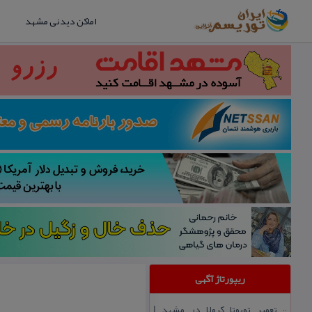
اماکن دیدنی مشهد
ریپورتاژ آگهی
تعمیر تویوتا كرولا در مشهد |
::