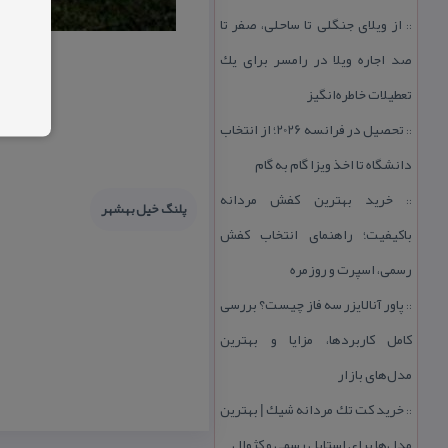
از ویلای جنگلی تا ساحلی، صفر تا
::
صد اجاره ویلا در رامسر برای یك
تعطیلات خاطره‌انگیز
تحصیل در فرانسه 2026؛ از انتخاب
::
دانشگاه تا اخذ ویزا گام به گام
خرید بهترین كفش مردانه
::
پلنگ خیل بهشهر
باكیفیت؛ راهنمای انتخاب كفش
رسمی، اسپرت و روزمره
پاور آنالایزر سه فاز چیست؟ بررسی
::
كامل كاربردها، مزایا و بهترین
مدل‌های بازار
خرید كت تك مردانه شیك | بهترین
::
مدل‌ها برای استایل رسمی و كژوال