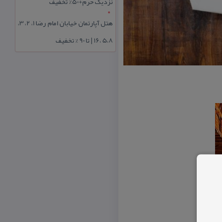
نزدیک حرم+50% تخفیف
هتل آپارتمان خیابان امام رضا 1، 2، 3،
5،8 ،16 | تا 90 % تخفیف