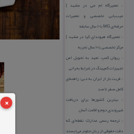
تعمیرگاه ام جی در مشهد |
::
عیب‌یابی تخصصی و تعمیرات
حرفه‌ای MG با ۱۰ سال سابقه
تعمیرگاه هیوندای كیا در مشهد |
::
مركز تخصصی با ۱۰ سال تجربه
ریوان كمپ، تعهد به تحویل امن
::
تجهیزات كمپینگ در شرایط بحرانی
فریت بار از ایران به دبی؛ راهنمای
::
كامل صفر تا صد
×
بهترین كشورها برای دریافت
::
شهروندی دوم و اقامت آسان
ترجمه رسمی مدارك؛ نقطه‌ای كه
::
دقت حقوقی از زبان جلوتر می‌ایستد