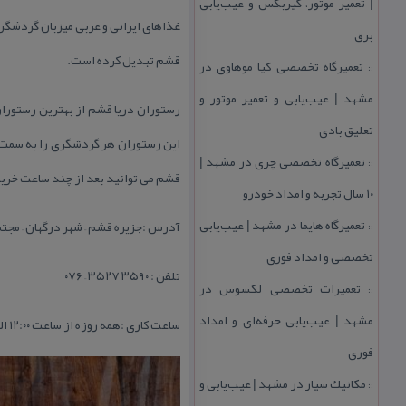
| تعمیر موتور، گیربكس و عیب‌یابی
غذاهای ایرانی و عربی میزبان گردشگ
برق
قشم تبدیل كرده است.
تعمیرگاه تخصصی كیا موهاوی در
::
مشهد | عیب‌یابی و تعمیر موتور و
رستوران دریا قشم از بهترین رستوران
تعلیق بادی
این رستوران هر گردشگری را به سمت خ
تعمیرگاه تخصصی چری در مشهد |
::
قشم می توانید بعد از چند ساعت خرید در بازا
۱۰ سال تجربه و امداد خودرو
تعمیرگاه هایما در مشهد | عیب‌یابی
آدرس :جزیره قشم – شهر درگهان – مجتمع
::
تخصصی و امداد فوری
تلفن : ۳۵۹۰ ۳۵۲۷ – ۰۷۶
تعمیرات تخصصی لكسوس در
::
مشهد | عیب‌یابی حرفه‌ای و امداد
ساعت كاری :همه روزه از ساعت ۱۲:۰۰ الی ۱۸:۰۰
فوری
مكانیك سیار در مشهد | عیب‌یابی و
::