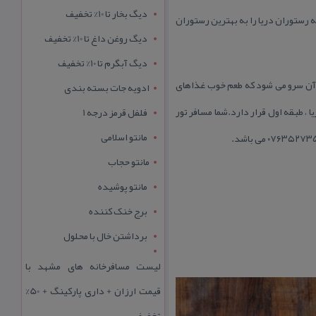
دیگ بخار تا 10% تخفیف
ستوران دریا را به بهترین رستوران
دیگ روغن داغ تا 10% تخفیف
دیگ آبگرم تا 10% تخفیف
ر آن سرو می شود كه طعم خوب غذاهای
ادویه جات بسته بندی
 طبقه اول قرار دارد.شما مسافر تور
فلفل قرمز درجه 1
مانتو اسلامی
مانتو حجاب
مانتو پوشیده
برج خنک کننده
برداشتن خال با محلول
لیست مسافرخانه های مشهد با
قیمت ارزان + داری پارکینگ + 50%
تخفیف