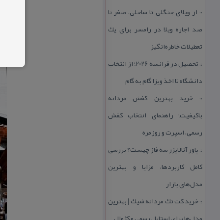
از ویلای جنگلی تا ساحلی، صفر تا
::
صد اجاره ویلا در رامسر برای یك
تعطیلات خاطره‌انگیز
تحصیل در فرانسه 2026؛ از انتخاب
::
دانشگاه تا اخذ ویزا گام به گام
خرید بهترین كفش مردانه
::
باكیفیت؛ راهنمای انتخاب كفش
رسمی، اسپرت و روزمره
پاور آنالایزر سه فاز چیست؟ بررسی
::
كامل كاربردها، مزایا و بهترین
مدل‌های بازار
خرید كت تك مردانه شیك | بهترین
::
مدل‌ها برای استایل رسمی و كژوال