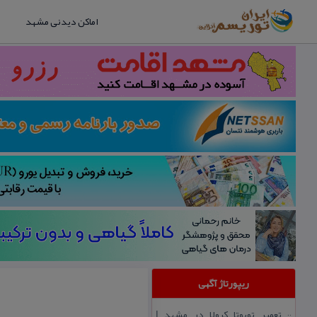
اماکن دیدنی مشهد
ریپورتاژ آگهی
تعمیر تویوتا كرولا در مشهد |
::