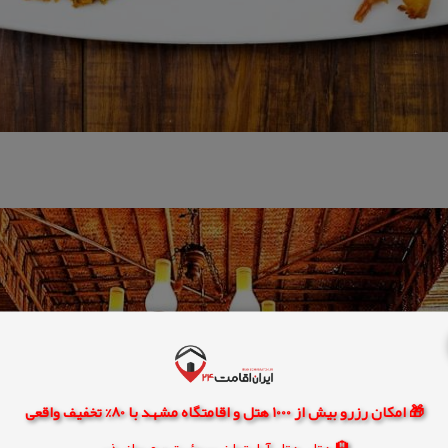
🎁 امکان رزرو بیش از 1000 هتل و اقامتگاه مشهد با 80% تخفیف واقعی
🏨 هتل، هتل آپارتمان، سوئیت و مهمانپذیر