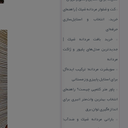
كت و شلوار مردانه شیك | راهنمای
::
خرید، انتخاب و استایل‌سازی
حرفه‌ای
خرید بافت مردانه شیك |
::
جدیدترین مدل‌های پلیور و ژاكت
مردانه
سویشرت مردانه؛ تركیب ایده‌آل
::
برای استایل پاییزی و زمستانی
پاور متر كلمپی چیست؟ راهنمای
::
انتخاب بهترین وات‌متر انبری برای
اندازه‌گیری توان برق
بارانی مردانه شیك و ضدآب؛
::