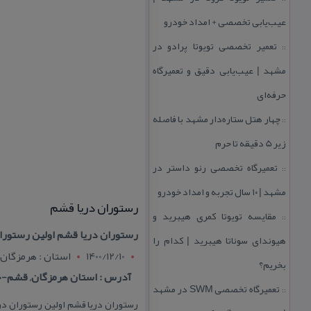
عیب‌یابی تخصصی + امداد خودرو
تعمیر تخصصی تویوتا پرادو در
::
مشهد | عیب‌یابی دقیق و تعمیرگاه
حرفه‌ای
چهار هتل‌ ستاره‌دار مشهد با فاصله
::
زیر 5 دقیقه تا حرم
تعمیرگاه تخصصی رنو داستر در
::
مشهد | ۱۰ سال تجربه و امداد خودرو
رستوران دریا قشم
مقایسه تویوتا كمری هیبرید و
::
رستوران دریا قشم اولین رستورا
هیوندای سوناتا هیبرید | كدام را
1400/12/10
استان : هرمزگان
بخریم؟
آدرس : استان هرمزگان, قشم-جزیره ق
تعمیرگاه تخصصی SWM در مشهد
::