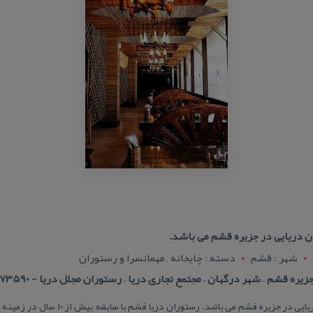
ن دریایی در جزیره قشم می باشد.
شهر : قشم
دسته : چایخانه , مهمانسرا و رستوران
شم – شهر درگهان – مجتمع تجاری دریا – رستوران مجلل دریا - 07635273590
رستوران دریا قشم اولین رستوران دریایی در ج