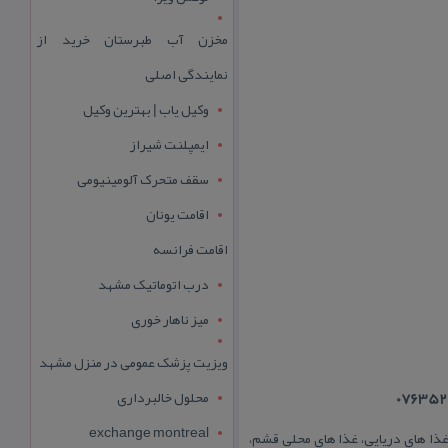
مخزن آب طبرستان خرید از
نمایندگی اصلی
وکیل یاب | بهترین وکیل
ایمپلنت شیراز
سقف متحرک آلومینیومی
اقامت یونان
اقامت فرانسه
درب اتوماتیک مشهد
میز ناهار خوری
ویزیت پزشک عمومی در منزل مشهد
محلول خالبرداری
exchange montreal
زیره قشم می باشد. رستوران دریا قشم با سابقه بیش از ۱۰ سال در زمینه غذا های دریایی، غذا های محلی قشم،