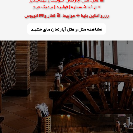
⭐ از 1 تا 5 ستاره | فولبرد | نزدیک حرم
رزرو آنلاین بلیط ✈️ هواپیما، 🚆 قطار و 🚌 اتوبوس
مشاهده هتل و هتل‌ آپارتمان های مشهد